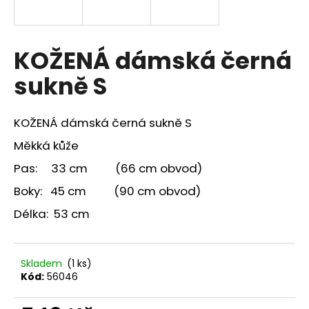
a
j
í
KOŽENÁ dámská černá
t
sukně S
?
KOŽENÁ dámská černá sukně S
Měkká kůže
HLEDAT
Pas: 33 cm (66 cm obvod)
Boky: 45 cm (90 cm obvod)
Délka: 53 cm
Skladem
(1 ks)
Kód:
56046