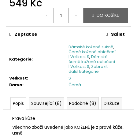
549 Kč
Měrná
DO KOŠÍKU
cena:
Zeptat se
Sdílet
Dámské kožené sukně
,
Černé kožené oblečení
| Velikost S
,
Dámské
Kategorie
:
černé kožené oblečení
| Velikost S
,
Zobrazit
další kategorie
Velikost
:
S
Barva
:
Černá
Popis
Související (8)
Podobné (8)
Diskuze
Pravá kůže
Všechno zboží uvedené jako KOŽENÉ je z pravé kůže,
usně