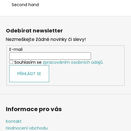
Second hand
Z
á
Odebírat newsletter
p
Nezmeškejte žádné novinky či slevy!
a
t
E-mail
í
Souhlasím se
zpracováním osobních údajů.
PŘIHLÁSIT SE
Informace pro vás
Kontakt
Hodnocení obchodu