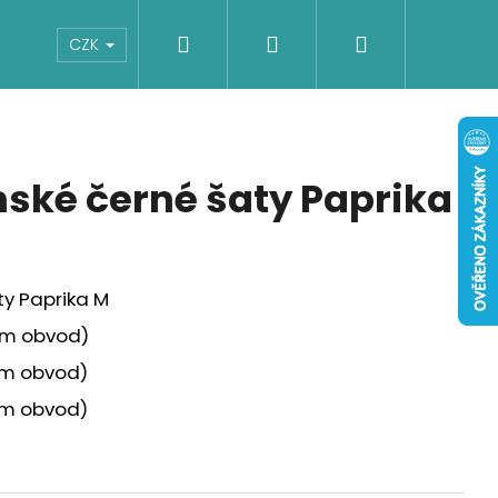
Hledat
Přihlášení
Nákupní
Boty
Dětské
Šaty
Overaly
CZK
košík
ké černé šaty Paprika
y Paprika M
 obvod)
m obvod)
m obvod)