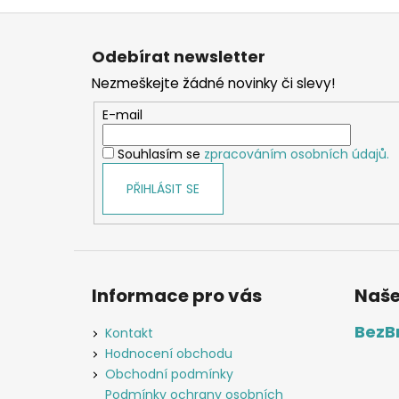
Z
á
Odebírat newsletter
p
Nezmeškejte žádné novinky či slevy!
a
t
E-mail
í
Souhlasím se
zpracováním osobních údajů.
PŘIHLÁSIT SE
Informace pro vás
Naše
BezB
Kontakt
Hodnocení obchodu
Obchodní podmínky
Podmínky ochrany osobních