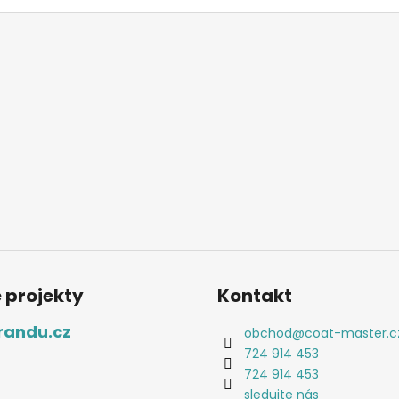
 projekty
Kontakt
randu.cz
obchod
@
coat-master.c
724 914 453
724 914 453
sledujte nás