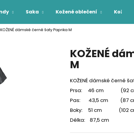
ndy
Saka
Kožené oblečení
Kožichy
KOŽENÉ dámské černé šaty Paprika M
Co potřebujete najít?
KOŽENÉ dáms
HLEDAT
M
KOŽENÉ dámské černé šat
Prsa: 46 cm (92 cm
Pas: 43,5 cm (87 c
Boky: 51 cm (102 c
Délka: 87,5 cm