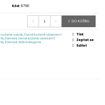
Kód:
67191
DO KOŠÍKU
Tisk
 kožené sukně
,
Černé kožené oblečení |
t M
,
Dámské černé kožené oblečení |
Zeptat se
t M
,
Zobrazit další kategorie
Sdílet