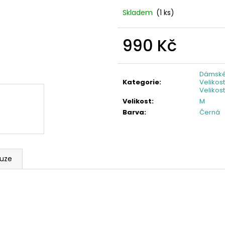
Skladem
(1 ks)
990 Kč
Měrná
cena:
Dámské
Kategorie
:
Velikos
Velikos
Velikost
:
M
Barva
:
Černá
kuze