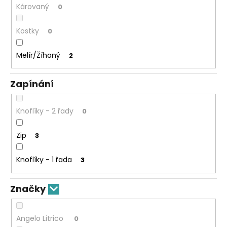
Károvaný
0
Kostky
0
Melír/Žíhaný
2
Zapínání
Knoflíky - 2 řady
0
Zip
3
Knoflíky - 1 řada
3
Značky
Angelo Litrico
0