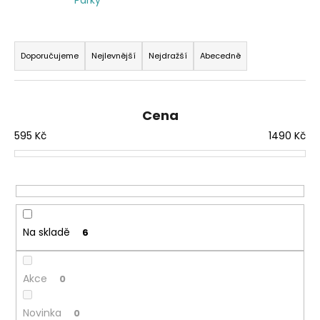
a
j
Ř
í
a
Doporučujeme
Nejlevnější
Nejdražší
Abecedně
t
z
?
e
n
Cena
í
595
Kč
1490
Kč
p
r
HLEDAT
o
d
u
Na skladě
6
k
t
ů
Akce
0
Novinka
0