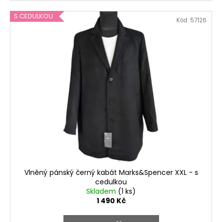
S CEDULKOU
Kód:
57126
Vlněný pánský černý kabát Marks&Spencer XXL - s
cedulkou
Skladem
(1 ks)
1 490 Kč