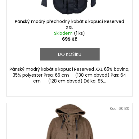
k
t
ů
Pánský modrý přechodný kabát s kapucí Reserved
XXL
Skladem
(1 ks)
695 Kč
DO KOŠÍKU
Pánský modrý kabát s kapucí Reserved XXL 65% bavlna,
35% polyester Prsa: 65 cm (130 cm obvod) Pas: 64
cm (128 cm obvod) Délka: 85...
Kód:
60130