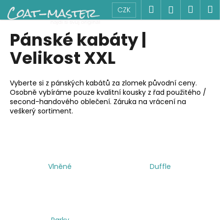
K
Přejít
Hledat
Náku
M
Přihlášen
CZK
na
o
obsah
Zpět
Zpět
košík
š
Pánské kabáty |
í
C
Velikost XXL
k
o
p
Vyberte si z pánských kabátů za zlomek původní ceny.
o
Osobně vybíráme pouze kvalitní kousky z řad použitého /
second-handového oblečení. Záruka na vrácení na
t
veškerý sortiment.
ř
e
b
u
j
Vlněné
Duffle
e
t
e
n
Parky