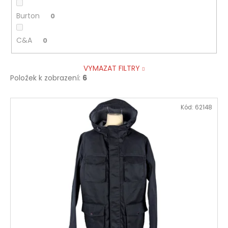
Burton
0
C&A
0
VYMAZAT FILTRY
Položek k zobrazení:
6
V
Kód:
62148
ý
p
i
s
p
r
o
d
u