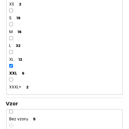
XS
2
S
19
M
16
L
32
XL
12
XXL
6
XXXL+
2
Vzor
Bez vzoru
5