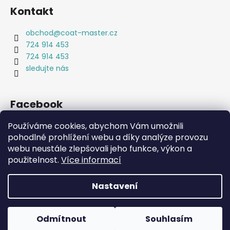
Kontakt
obchod
@
coat-master.cz
724 914 453
724 914 453
sledujte nás
Facebook
Používáme cookies, abychom Vám umožnili
pohodlné prohlížení webu a díky analýze provozu
webu neustále zlepšovali jeho funkce, výkon a
Coat-Master.cz
Doplňky ve 100% kvalitě za 10% ceny
použitelnost.
Více informací
Nastavení
Vytvořil Shoptet
Copyright 2026
Coat-Master.cz
. Všechna práva
Odmítnout
Souhlasím
vyhrazena.