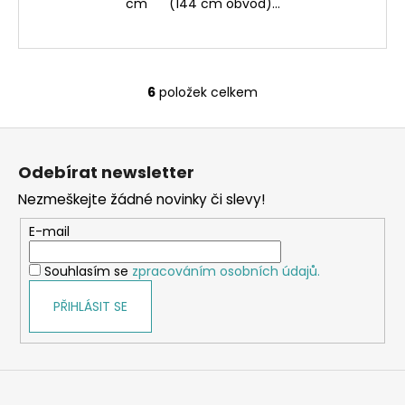
cm (144 cm obvod)...
6
položek celkem
O
v
Z
l
á
á
Odebírat newsletter
d
p
a
Nezmeškejte žádné novinky či slevy!
a
c
t
E-mail
í
í
p
Souhlasím se
zpracováním osobních údajů.
r
v
PŘIHLÁSIT SE
k
y
v
ý
p