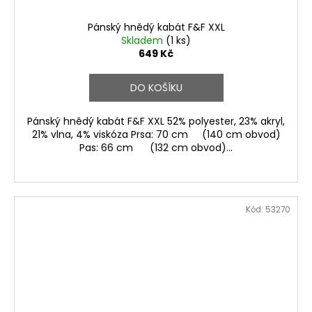
Pánský hnědý kabát F&F XXL
Skladem
(1 ks)
649 Kč
DO KOŠÍKU
Pánský hnědý kabát F&F XXL 52% polyester, 23% akryl,
21% vlna, 4% viskóza Prsa: 70 cm (140 cm obvod)
Pas: 66 cm (132 cm obvod)...
Kód:
53270