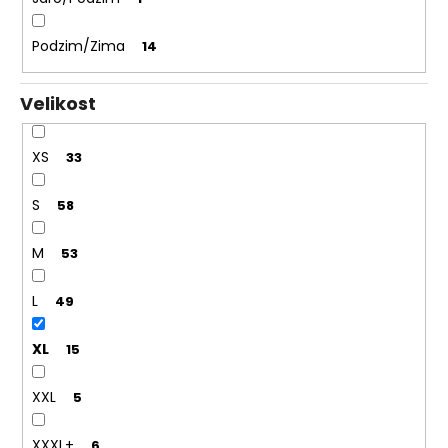
Podzim/Zima
14
Velikost
XS
33
S
58
M
53
L
49
XL
15
XXL
5
XXXL+
6