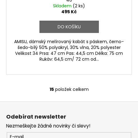
Skladem
(2 ks)
495 Kč
DO KOŠÍKU
AMISU, dámský melírovaný kabát s páskem, černo-
šedo-bílý 50% polyakryl, 30% vlna, 20% polyester
Velikost 34 Prsa: 47 cm Pas: 44,5 cm Délka: 75 cm
Rukáv: 64,5 cm/ 72 cm od...
15
položek celkem
O
v
Z
l
á
á
Odebírat newsletter
d
p
a
Nezmeškejte žádné novinky či slevy!
a
c
t
E-mail