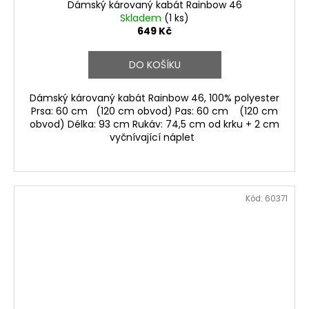
Dámský károvaný kabát Rainbow 46
Skladem
(1 ks)
649 Kč
DO KOŠÍKU
Dámský károvaný kabát Rainbow 46, 100% polyester
Prsa: 60 cm (120 cm obvod) Pas: 60 cm (120 cm
obvod) Délka: 93 cm Rukáv: 74,5 cm od krku + 2 cm
vyčnívající náplet
Kód:
60371