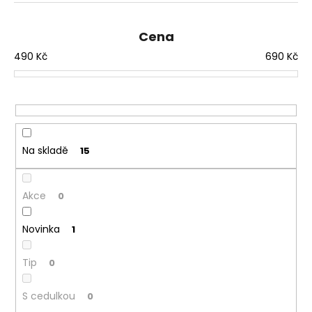
e
a
n
j
Cena
í
í
490
Kč
690
Kč
p
t
r
?
o
d
u
Na skladě
15
k
HLEDAT
t
ů
Akce
0
Novinka
1
Tip
0
S cedulkou
0