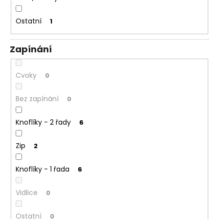
Ostatní
1
Zapínání
Cvoky
0
Bez zapínání
0
Knoflíky - 2 řady
6
Zip
2
Knoflíky - 1 řada
6
Vidlice
0
Ostatní
0