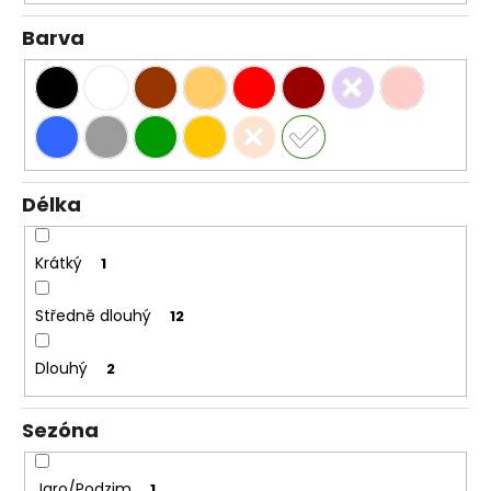
Barva
Délka
Krátký
1
Středně dlouhý
12
Dlouhý
2
Sezóna
Jaro/Podzim
1