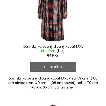
p
r
o
d
u
k
t
ů
Dámský károvaný dlouhý kabát L/XL
Skladem
(1 ks)
649 Kč
DO KOŠÍKU
Dámský károvaný dlouhý kabát L/XL Prsa: 53 cm (106
cm obvod) Pas: 49 cm (98 cm obvod) Délka: 110 cm
Rukáv: 65 cm od ramene