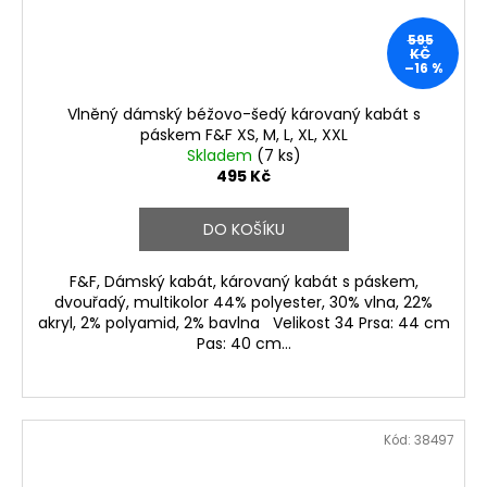
595
KČ
–16 %
Vlněný dámský béžovo-šedý károvaný kabát s
páskem F&F XS, M, L, XL, XXL
Skladem
(7 ks)
495 Kč
DO KOŠÍKU
F&F, Dámský kabát, károvaný kabát s páskem,
dvouřadý, multikolor 44% polyester, 30% vlna, 22%
akryl, 2% polyamid, 2% bavlna Velikost 34 Prsa: 44 cm
Pas: 40 cm...
Kód:
38497