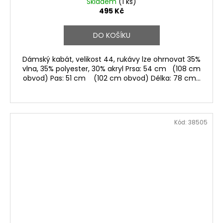
Skladem
(1 ks)
495 Kč
DO KOŠÍKU
Dámský kabát, velikost 44, rukávy lze ohrnovat 35%
vlna, 35% polyester, 30% akryl Prsa: 54 cm (108 cm
obvod) Pas: 51 cm (102 cm obvod) Délka: 78 cm...
Kód:
38505