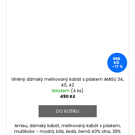
595
KČ
–17 %
Vlněný dámský melírovaný kabát s páskem AMISU 34,
40, 42
Skladem
(4 ks)
490 Kč
DO KOŠÍKU
Amisu, dámský kabát, melírovaný kabát s páskem,
multikolor - modrá, bílá, šedá, černá 40% vlna, 39%