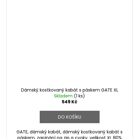
Dámský kostkovaný kabát s páskem GATE XL
Skladem
(1 ks)
549 Kč
DO KOŠÍKU
GATE, dámský kabát, dámský kostkovaný kabát s
páskem, zapínání na zip a cvoky, velikost XL 80%