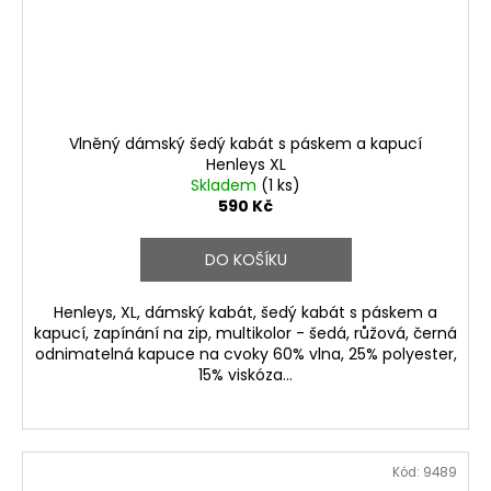
Vlněný dámský šedý kabát s páskem a kapucí
Henleys XL
Skladem
(1 ks)
590 Kč
DO KOŠÍKU
Henleys, XL, dámský kabát, šedý kabát s páskem a
kapucí, zapínání na zip, multikolor - šedá, růžová, černá
odnimatelná kapuce na cvoky 60% vlna, 25% polyester,
15% viskóza...
Kód:
9489