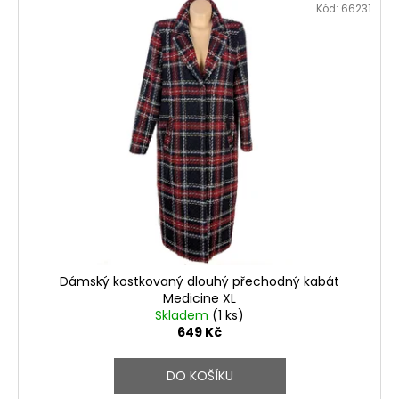
Kód:
66231
Dámský kostkovaný dlouhý přechodný kabát
Medicine XL
Skladem
(1 ks)
649 Kč
DO KOŠÍKU