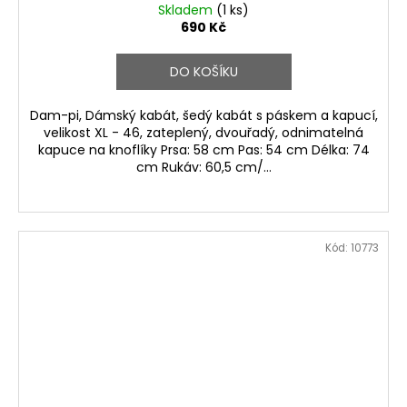
Skladem
(1 ks)
690 Kč
DO KOŠÍKU
Dam-pi, Dámský kabát, šedý kabát s páskem a kapucí,
velikost XL - 46, zateplený, dvouřadý, odnimatelná
kapuce na knoflíky Prsa: 58 cm Pas: 54 cm Délka: 74
cm Rukáv: 60,5 cm/...
Kód:
10773