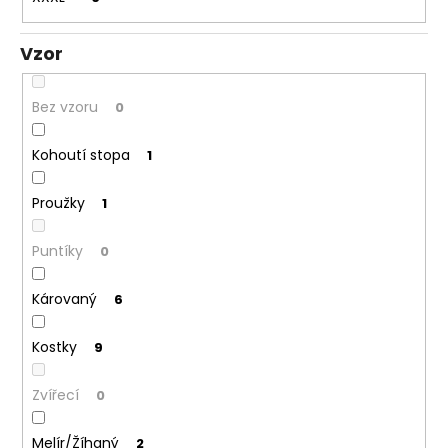
Vzor
Bez vzoru
0
Kohoutí stopa
1
Proužky
1
Puntíky
0
Károvaný
6
Kostky
9
Zvířecí
0
Melír/Žíhaný
2