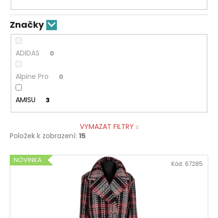
Značky
ADIDAS
0
Alpine Pro
0
AMISU
3
VYMAZAT FILTRY
Položek k zobrazení:
15
V
NOVINKA
Kód:
67285
ý
p
i
s