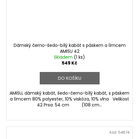
Dámský černo-šedo-bílý kabát s páskem a límcem
AMISU 42
Skladem
(1 ks)
549 Kč
DO KOŠÍKU
AMISU, dámský kabát, šedo-černo-bílý kabát, s páskem
a límcem 80% polyester, 10% viskóza, 10% vlna Velikost
42 Prsa: 54 cm (108 cm...
Kód:
54674