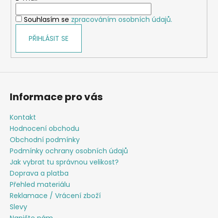
í
í
p
Souhlasím se
zpracováním osobních údajů.
r
v
PŘIHLÁSIT SE
k
y
v
ý
p
Informace pro vás
i
s
Kontakt
u
Hodnocení obchodu
Obchodní podmínky
Podmínky ochrany osobních údajů
Jak vybrat tu správnou velikost?
Doprava a platba
Přehled materiálu
Reklamace / Vrácení zboží
Slevy