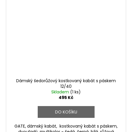
Dámský šedorůžový kostkovaný kabát s páskem
12/40
Skladem
(1 ks)
495 Kč
DO KOŠÍKU
GATE, dámský kabát, kostkovaný kabát s páskem,
dvouřadý, multikolor - šedá, černá, bílá, růžová