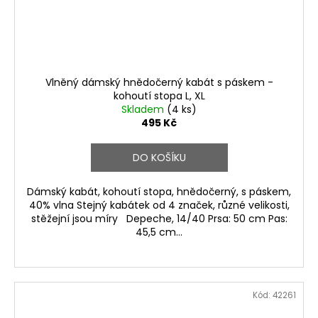
Vlněný dámský hnědočerný kabát s páskem -
kohoutí stopa L, XL
Skladem
(4 ks)
495 Kč
DO KOŠÍKU
Dámský kabát, kohoutí stopa, hnědočerný, s páskem,
40% vlna Stejný kabátek od 4 značek, různé velikosti,
stěžejní jsou míry Depeche, 14/40 Prsa: 50 cm Pas:
45,5 cm...
Kód:
42261