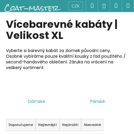
K
Přejít
Hledat
Náku
M
Přihlášen
CZK
na
o
obsah
Zpět
Zpět
košík
š
Vícebarevné kabáty |
í
C
Velikost XL
k
o
p
Vyberte si barevný kabát za zlomek původní ceny.
o
Osobně vybíráme pouze kvalitní kousky z řad použitého /
second-handového oblečení. Záruka na vrácení na
t
veškerý sortiment.
ř
e
b
u
j
Dámské
Pánské
e
Ř
t
a
e
Doporučujeme
Nejlevnější
Nejdražší
Abecedně
z
n