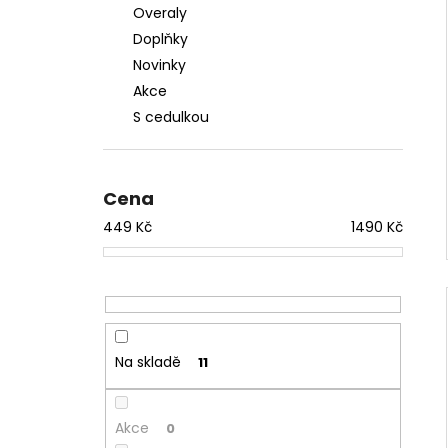
Overaly
Doplňky
Novinky
Akce
S cedulkou
Cena
449
Kč
1490
Kč
Na skladě
11
Akce
0