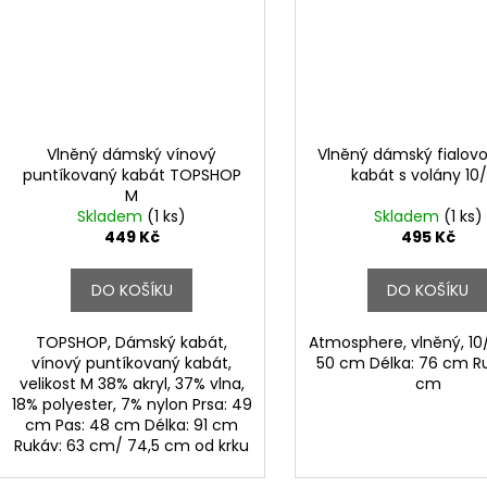
Vlněný dámský vínový
Vlněný dámský fialov
puntíkovaný kabát TOPSHOP
kabát s volány 10
M
Skladem
(1 ks)
Skladem
(1 ks)
449 Kč
495 Kč
DO KOŠÍKU
DO KOŠÍKU
TOPSHOP, Dámský kabát,
Atmosphere, vlněný, 10/
vínový puntíkovaný kabát,
50 cm Délka: 76 cm Ru
velikost M 38% akryl, 37% vlna,
cm
18% polyester, 7% nylon Prsa: 49
cm Pas: 48 cm Délka: 91 cm
Rukáv: 63 cm/ 74,5 cm od krku