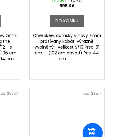
Skladem
(2 ks)
595 Kč
DO KOŠÍKU
vý zimní
Cherokee, dámský vínový zimní
razně
prošívaný kabát, výrazně
12 - s
vyplněný Velikost S/10 Prsa: 51
 (106 cm
cm (102 cm obvod) Pas: 44
4 cm...
cm ...
Kód:
39757
Kód:
38517
595
KČ