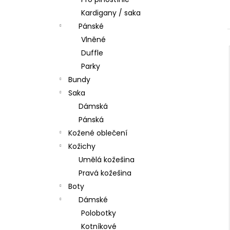
l
Kardigany / saka
Pánské
Vlněné
Duffle
Parky
Bundy
Saka
Dámská
Pánská
Kožené oblečení
Kožichy
Umělá kožešina
Pravá kožešina
Boty
Dámské
Polobotky
Kotníkové