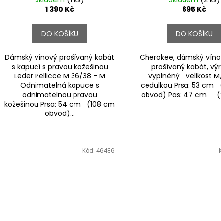
Skladem
(1 ks)
Skladem
(2 ks)
1 390 Kč
695 Kč
DO KOŠÍKU
DO KOŠÍKU
Dámský vínový prošívaný kabát
Cherokee, dámský víno
s kapucí s pravou kožešinou
prošívaný kabát, vý
Leder Pellicce M 36/38 - M
vyplněný Velikost M/
Odnimatelná kapuce s
cedulkou Prsa: 53 cm
odnimatelnou pravou
obvod) Pas: 47 cm (9
kožešinou Prsa: 54 cm (108 cm
obvod)...
Kód:
46486