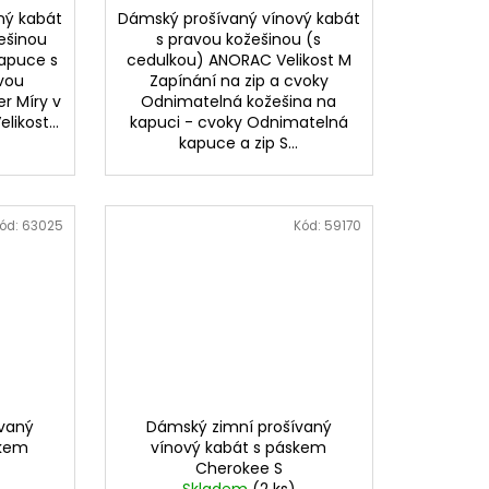
ný kabát
Dámský prošívaný vínový kabát
žešinou
s pravou kožešinou (s
apuce s
cedulkou) ANORAC Velikost M
vou
Zapínání na zip a cvoky
r Míry v
Odnimatelná kožešina na
ikost...
kapuci - cvoky Odnimatelná
kapuce a zip S...
ód:
63025
Kód:
59170
ívaný
Dámský zimní prošívaný
skem
vínový kabát s páskem
Cherokee S