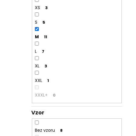
XS
3
S
5
M
11
L
7
XL
3
XXL
1
XXXL+
0
Vzor
Bez vzoru
8