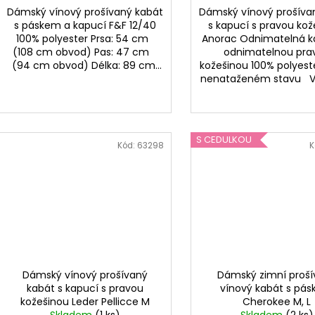
Dámský vínový prošívaný kabát
Dámský vínový prošíva
s páskem a kapucí F&F 12/40
s kapucí s pravou ko
100% polyester Prsa: 54 cm
Anorac Odnimatelná k
(108 cm obvod) Pas: 47 cm
odnimatelnou pra
(94 cm obvod) Délka: 89 cm...
kožešinou 100% polyeste
nenataženém stavu Vel
S CEDULKOU
Kód:
63298
K
Dámský vínový prošívaný
Dámský zimní proš
kabát s kapucí s pravou
vínový kabát s pá
kožešinou Leder Pellicce M
Cherokee M, L