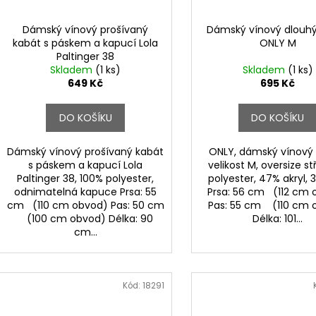
Dámský vínový prošívaný
Dámský vínový dlouh
kabát s páskem a kapucí Lola
ONLY M
Paltinger 38
Skladem
(1 ks)
Skladem
(1 ks)
649 Kč
695 Kč
DO KOŠÍKU
DO KOŠÍKU
Dámský vínový prošívaný kabát
ONLY, dámský vínový 
s páskem a kapucí Lola
velikost M, oversize st
Paltinger 38, 100% polyester,
polyester, 47% akryl, 
odnimatelná kapuce Prsa: 55
Prsa: 56 cm (112 cm 
cm (110 cm obvod) Pas: 50 cm
Pas: 55 cm (110 cm 
(100 cm obvod) Délka: 90
Délka: 101...
cm...
Kód:
18291