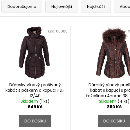
a
Doporučujeme
Nejlevnější
Nejdražší
Abec
z
e
V
n
ý
Kód:
66006
í
p
p
i
r
s
o
p
d
r
u
o
k
d
Dámský vínový prošívaný
Dámský vínový proš
t
kabát s páskem a kapucí F&F
kabát s kapucí s p
u
12/40
kožešinou Anorac 38,
ů
k
Skladem
(1 ks)
Skladem
(4 ks)
t
649 Kč
890 Kč
ů
DO KOŠÍKU
DO KOŠÍKU