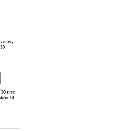
ovínový
/38
38 Prsa:
káv: 61