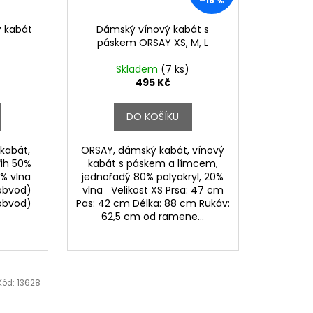
–16 %
ý kabát
Dámský vínový kabát s
páskem ORSAY XS, M, L
Skladem
(7 ks)
495 Kč
DO KOŠÍKU
kabát,
ORSAY, dámský kabát, vínový
řih 50%
kabát s páskem a límcem,
3% vlna
jednořadý 80% polyakryl, 20%
obvod)
vlna Velikost XS Prsa: 47 cm
obvod)
Pas: 42 cm Délka: 88 cm Rukáv:
62,5 cm od ramene...
Kód:
13628