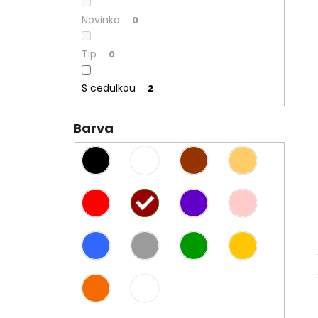
Novinka
0
Tip
0
S cedulkou
2
Barva