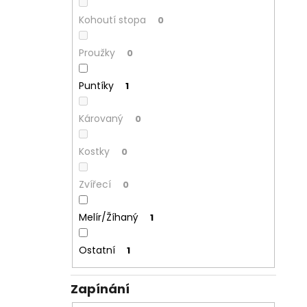
Kohoutí stopa
0
Proužky
0
Puntíky
1
Károvaný
0
Kostky
0
Zvířecí
0
Melír/Žíhaný
1
Ostatní
1
Zapínání