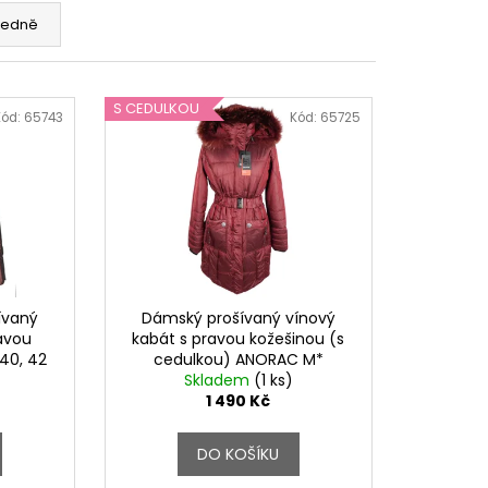
edně
S CEDULKOU
Kód:
65743
Kód:
65725
ívaný
Dámský prošívaný vínový
ravou
kabát s pravou kožešinou (s
 40, 42
cedulkou) ANORAC M*
Skladem
(1 ks)
1 490 Kč
DO KOŠÍKU