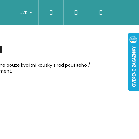
Hledat
Přihlášení
Nákupní
Boty
Dětské
Šaty
Overaly
CZK
košík
M
e pouze kvalitní kousky z řad použitého /
iment.