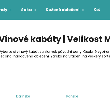
ndy
Saka
Kožené oblečení
Kožichy
Co potřebujete najít?
Vínové kabáty | Velikost 
HLEDAT
Vyberte si vínový kabát za zlomek původní ceny. Osobně vybírám
second-handového oblečení. Záruka na vrácení na veškerý sort
Dámské
Pánské
Ř