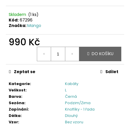
Skladem
(1 ks)
Kód:
67296
Značka:
Mango
990 Kč
Měrná
DO KOŠÍKU
cena:
Zeptat se
Sdílet
Kategorie
:
Kabáty
Velikost
:
L
Barva
:
Černá
Sezóna
:
Podzim/Zima
Zapínání
:
Knoflíky - 1 řada
Délka
:
Dlouhý
Vzor
:
Bez vzoru