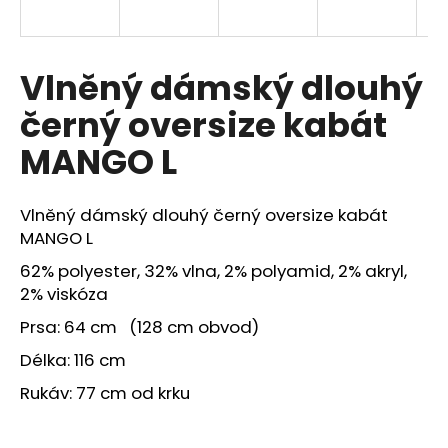
a
j
í
Vlněný dámský dlouhý
t
černý oversize kabát
?
MANGO L
Vlněný dámský dlouhý černý oversize kabát
HLEDAT
MANGO L
62% polyester, 32% vlna, 2% polyamid, 2% akryl,
2% viskóza
Prsa: 64 cm (128 cm obvod)
Délka: 116 cm
Rukáv: 77 cm od krku