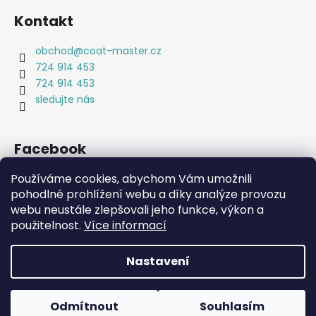
Kontakt
obchod
@
coat-master.cz
724 914 453
724 914 453
sledujte nás
Facebook
Používáme cookies, abychom Vám umožnili
pohodlné prohlížení webu a díky analýze provozu
webu neustále zlepšovali jeho funkce, výkon a
Coat-Master.cz
Doplňky ve 100% kvalitě za 10% ceny
použitelnost.
Více informací
Nastavení
Vytvořil Shoptet
Copyright 2026
Coat-Master.cz
. Všechna práva
Odmítnout
Souhlasím
vyhrazena.