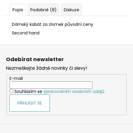
Popis
Podobné (8)
Diskuze
Dámský kabát za zlomek původní ceny
Second hand
Z
á
Odebírat newsletter
p
Nezmeškejte žádné novinky či slevy!
a
t
E-mail
í
Souhlasím se
zpracováním osobních údajů.
PŘIHLÁSIT SE