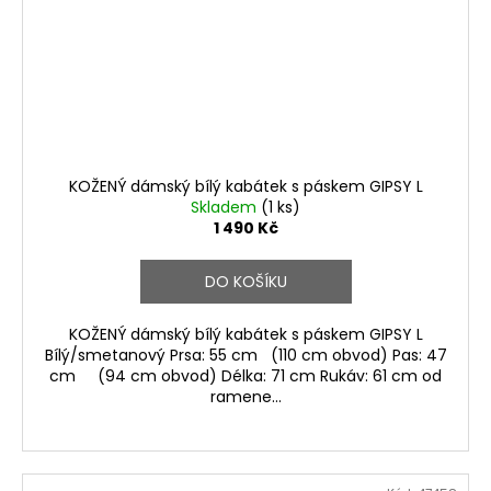
KOŽENÝ dámský bílý kabátek s páskem GIPSY L
Skladem
(1 ks)
1 490 Kč
DO KOŠÍKU
KOŽENÝ dámský bílý kabátek s páskem GIPSY L
Bílý/smetanový Prsa: 55 cm (110 cm obvod) Pas: 47
cm (94 cm obvod) Délka: 71 cm Rukáv: 61 cm od
ramene...