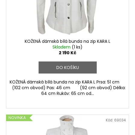
o
d
u
k
t
ů
KOŽENÁ dámská bílá bunda na zip KARA L
Skladem
(1 ks)
2 190 Kč
DO KOŠÍKU
KOŽENÁ dámská bílá bunda na zip KARA L Prsa: 51 cm
(102 cm obvod) Pas: 46 cm (92 cm obvod) Délka:
64 cm Rukáv: 65 cm od...
NOVINKA
Kód:
69034