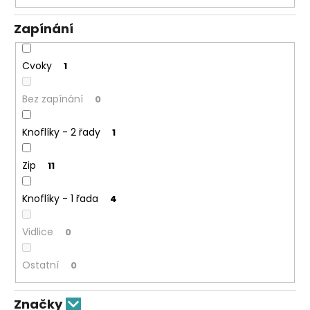
Zapínání
Cvoky
1
Bez zapínání
0
Knoflíky - 2 řady
1
Zip
11
Knoflíky - 1 řada
4
Vidlice
0
Ostatní
0
Značky