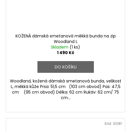
KOŽENÁ dámská smetanová měkká bunda na zip
Woodland L
Skladem
(1 ks)
1 490 Kč
DO KOŠÍKU
Woodland, kožená dámská smetanová bunda, velikost
L, měkká kůže Prsa: 51,5 cm (103 cm obvod) Pas: 47,5
cm (95 cm obvod) Délka: 62 cm Rukáv: 62 cm/ 75
cm...
Kód:
30181