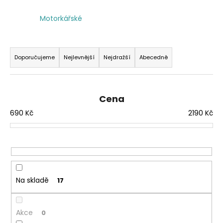
a
Motorkářské
j
í
Ř
t
a
Doporučujeme
Nejlevnější
Nejdražší
Abecedně
?
z
e
n
Cena
í
690
Kč
2190
Kč
HLEDAT
p
r
o
d
u
Na skladě
17
k
t
ů
Akce
0