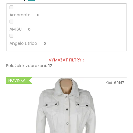
Amaranto
0
AMISU
0
Angelo Litrico
0
VYMAZAT FILTRY
Položek k zobrazení:
17
V
NOVINKA
Kód:
69147
ý
p
i
s
p
r