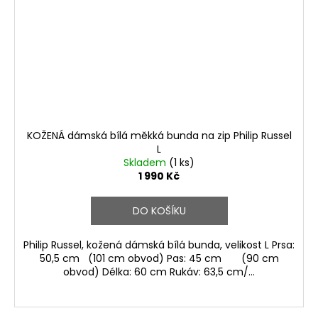
KOŽENÁ dámská bílá měkká bunda na zip Philip Russel
L
Skladem
(1 ks)
1 990 Kč
DO KOŠÍKU
Philip Russel, kožená dámská bílá bunda, velikost L Prsa:
50,5 cm (101 cm obvod) Pas: 45 cm (90 cm
obvod) Délka: 60 cm Rukáv: 63,5 cm/...