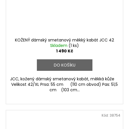
KOŽENÝ dámský smetanový měkký kabát JCC 42
Skladem
(1 ks)
1 490 Kč
DO KOŠÍKU
JCC, kožený dámský smetanový kabát, měkká kůže
Velikost 42/XL Prsa: 55 cm (110 cm obvod) Pas: 51,5
cm (103 cm...
Kód:
38754