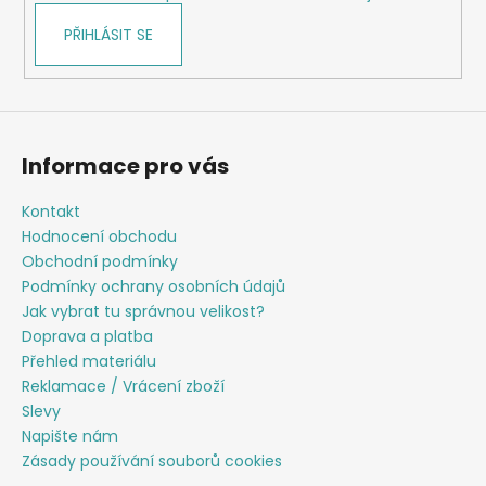
r
v
PŘIHLÁSIT SE
k
y
v
ý
p
Informace pro vás
i
s
Kontakt
u
Hodnocení obchodu
Obchodní podmínky
Podmínky ochrany osobních údajů
Jak vybrat tu správnou velikost?
Doprava a platba
Přehled materiálu
Reklamace / Vrácení zboží
Slevy
Napište nám
Zásady používání souborů cookies