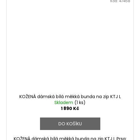
Kód:
47458
KOŽENÁ dámská bílá měkká bunda na zip KTJ L
Skladem
(1 ks)
1 890 Kč
DO KOŠÍKU
KOŽENÁ dámská bílá měkká bunda na zip KTJ L Prsa: