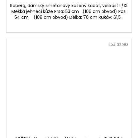
Raberg, dámský smetanový kožený kabát, velikost L/XL
Měkká jehněčí kůže Prsa: 53 cm (106 cm obvod) Pas:
54 cm (108 cm obvod) Délka: 76 cm Rukáv: 61,5...
Kód:
32083