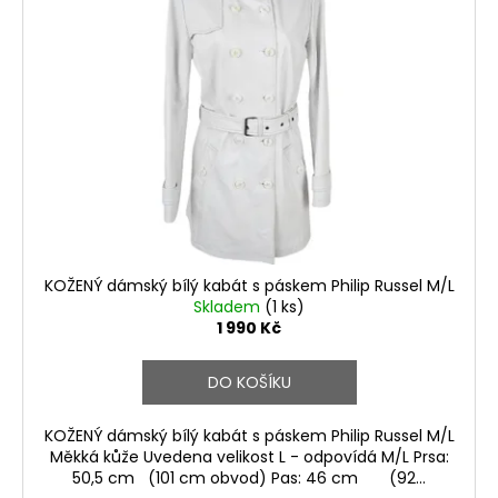
KOŽENÝ dámský bílý kabát s páskem Philip Russel M/L
Skladem
(1 ks)
1 990 Kč
DO KOŠÍKU
KOŽENÝ dámský bílý kabát s páskem Philip Russel M/L
Měkká kůže Uvedena velikost L - odpovídá M/L Prsa:
50,5 cm (101 cm obvod) Pas: 46 cm (92...