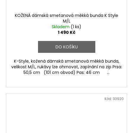
KOŽENÁ dámská smetanová měkká bunda K Style
M/L
Skladem
(1 ks)
1 490 Kč
DO KOŠÍKU
K-Style, kožená dámská smetanová měkká bunda,
velikost M/L, rukávy lze ohrnovat, zapínání na zip Prsa:
50,5 cm (101 cm obvod) Pas: 46 cm ...
Kód:
33920