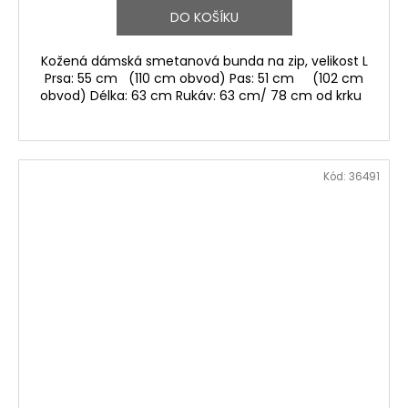
DO KOŠÍKU
Kožená dámská smetanová bunda na zip, velikost L
Prsa: 55 cm (110 cm obvod) Pas: 51 cm (102 cm
obvod) Délka: 63 cm Rukáv: 63 cm/ 78 cm od krku
Kód:
36491