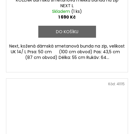
KOŽENÁ dámská smetanová měkká bunda na zip
NEXT L
Skladem
(1 ks)
1 690 Kč
DO KOŠÍKU
Next, kožená dámská smetanová bunda na zip, velikost
UK 14/ L Prsa: 50 cm (100 cm obvod) Pas: 43,5 cm
(87 cm obvod) Délka: 55 cm Rukáv: 64...
Kód:
41115