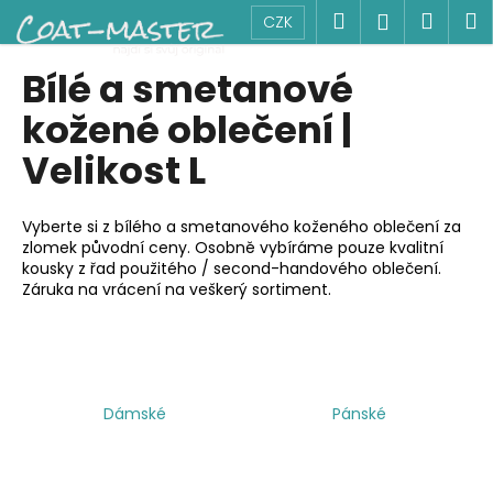
K
Přejít
Hledat
Náku
M
Přihlášen
CZK
na
o
obsah
Zpět
Zpět
košík
š
Bílé a smetanové
í
C
kožené oblečení |
k
o
Velikost L
p
o
Vyberte si z bílého a smetanového koženého oblečení za
t
zlomek původní ceny. Osobně vybíráme pouze kvalitní
ř
kousky z řad použitého / second-handového oblečení.
e
Záruka na vrácení na veškerý sortiment.
b
u
j
e
Dámské
Pánské
t
e
n