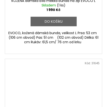
KOŽENÁ dámská bílá měkká bunda na zip EVOCO L
Skladem
(1 ks)
1 990 Kč
DO KOŠÍKU
EVOCO, kožená dámská bunda, velikost L Prsa: 53 cm
(106 cm obvod) Pas: 51 cm (102 cm obvod) Délka: 61
cm Rukáv: 61,5 cm/ 76 cm od krku
Kód:
31645