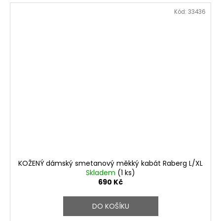
Kód:
33436
KOŽENÝ dámský smetanový měkký kabát Raberg L/XL
Skladem
(1 ks)
690 Kč
DO KOŠÍKU