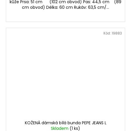
kůže Prsa: 51 cm (102 cm obvod) Pas: 44,5 cm (89
cm obvod) Délka: 60 cm Rukáv: 63,5 cm/...
Kód:
19883
KOŽENÁ dámská bílá bunda PEPE JEANS L
Skladem
(1 ks)