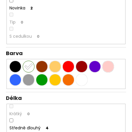
Novinka
2
Tip
0
S cedulkou
0
Barva
Délka
Krátký
0
Středně dlouhý
4