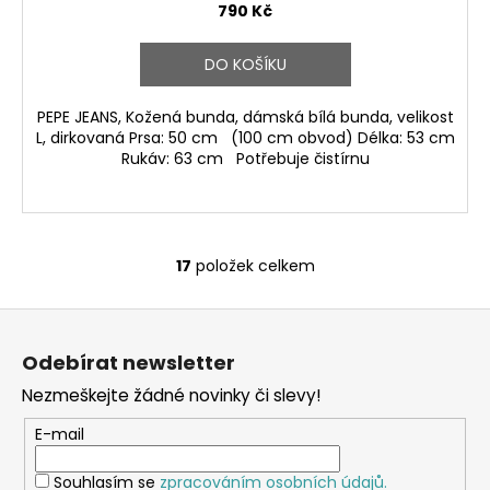
790 Kč
DO KOŠÍKU
PEPE JEANS, Kožená bunda, dámská bílá bunda, velikost
L, dirkovaná Prsa: 50 cm (100 cm obvod) Délka: 53 cm
Rukáv: 63 cm Potřebuje čistírnu
17
položek celkem
O
v
Z
l
á
á
Odebírat newsletter
d
p
a
Nezmeškejte žádné novinky či slevy!
a
c
t
E-mail
í
í
p
Souhlasím se
zpracováním osobních údajů.