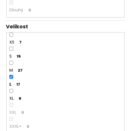
Dlouhý
0
Velikost
XS
7
S
19
M
27
L
17
XL
6
XXL
0
XXXL+
0