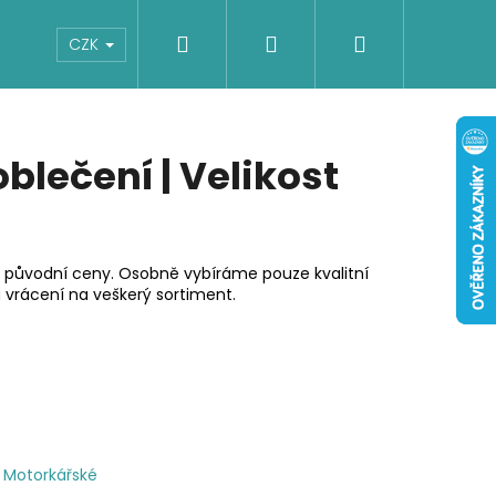
Hledat
Přihlášení
Nákupní
Boty
Dětské
Šaty
Overaly
CZK
košík
blečení | Velikost
 původní ceny. Osobně vybíráme pouze kvalitní
 vrácení na veškerý sortiment.
Motorkářské