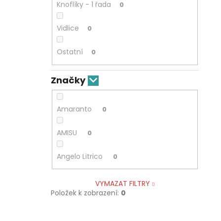
Knoflíky - 1 řada
0
Vidlice
0
Ostatní
0
Značky
Amaranto
0
AMISU
0
Angelo Litrico
0
VYMAZAT FILTRY
Položek k zobrazení:
0