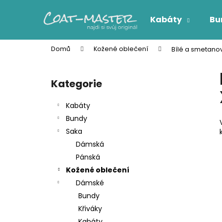
K
Přejít
na
o
Kabáty
Bu
obsah
Zpět
Zpět
š
do
do
í
Domů
Kožené oblečení
Bílé a smetanov
k
obchodu
obchodu
P
o
Kategorie
Přeskočit
s
kategorie
t
Kabáty
r
Bundy
a
Saka
n
Dámská
n
Pánská
í
Kožené oblečení
p
Dámské
a
Bundy
n
Křiváky
e
Kabáty