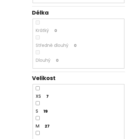
Délka
Krátký
0
Středně dlouhý
0
Dlouhý
0
Velikost
XS
7
S
19
M
27