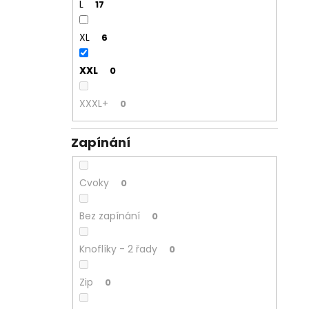
L
17
XL
6
XXL
0
XXXL+
0
Zapínání
Cvoky
0
Bez zapínání
0
Knoflíky - 2 řady
0
Zip
0