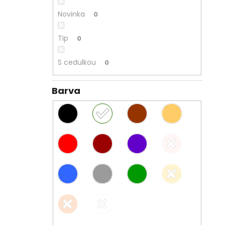
Novinka
0
Tip
0
S cedulkou
0
Barva