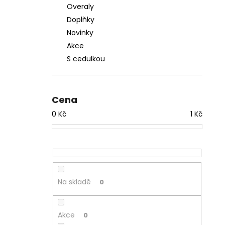
Overaly
Doplňky
Novinky
Akce
S cedulkou
Cena
0
Kč
1
Kč
Na skladě
0
Akce
0