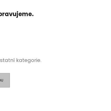
ipravujeme.
statní kategorie.
DU