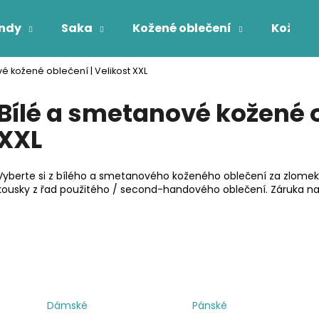
ndy
Saka
Kožené oblečení
Kožichy
é kožené oblečení | Velikost XXL
Co potřebujete najít?
Bílé a smetanové kožené o
XXL
HLEDAT
Vyberte si z bílého a smetanového koženého oblečení za zlomek
kousky z řad použitého / second-handového oblečení. Záruka na
Dámské
Pánské