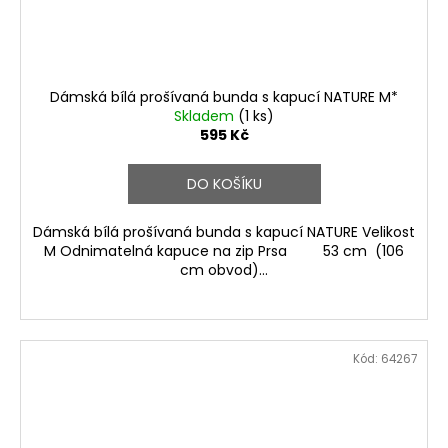
Dámská bílá prošívaná bunda s kapucí NATURE M*
Skladem
(1 ks)
595 Kč
DO KOŠÍKU
Dámská bílá prošívaná bunda s kapucí NATURE Velikost
M Odnimatelná kapuce na zip Prsa 53 cm (106
cm obvod)...
Kód:
64267