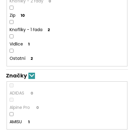
Knoflíky - 2 řady
0
Zip
10
Knoflíky - 1 řada
2
Vidlice
1
Ostatní
2
Značky
ADIDAS
0
Alpine Pro
0
AMISU
1