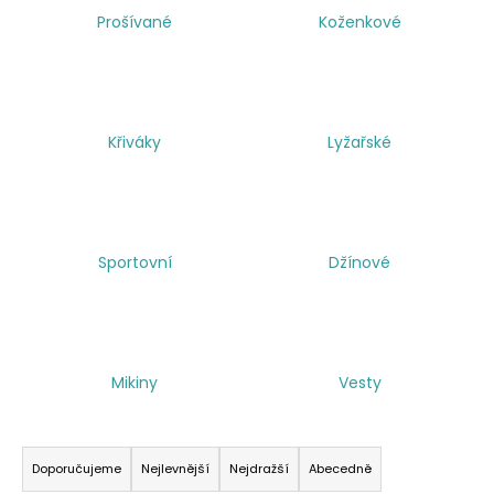
a
Prošívané
Koženkové
j
í
t
?
Křiváky
Lyžařské
HLEDAT
Sportovní
Džínové
Mikiny
Vesty
Ř
a
Doporučujeme
Nejlevnější
Nejdražší
Abecedně