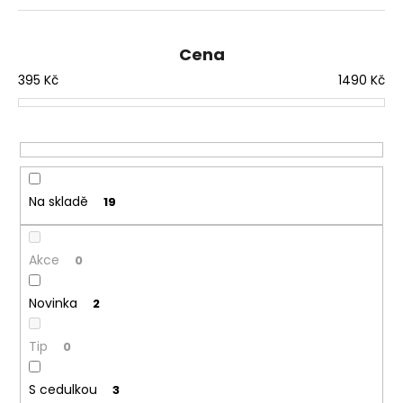
z
e
n
Cena
í
395
Kč
1490
Kč
p
r
o
d
u
Na skladě
19
k
t
ů
Akce
0
Novinka
2
Tip
0
S cedulkou
3