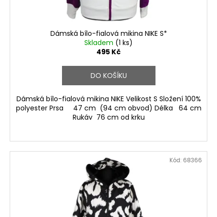
Dámská bílo-fialová mikina NIKE S*
Skladem
(1 ks)
495 Kč
DO KOŠÍKU
Dámská bílo-fialová mikina NIKE Velikost S Složení 100%
polyester Prsa 47 cm (94 cm obvod) Délka 64 cm
Rukáv 76 cm od krku
Kód:
68366