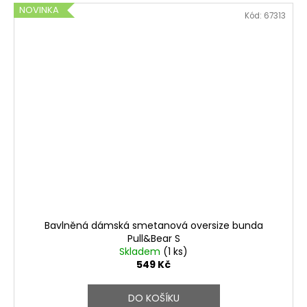
NOVINKA
Kód:
67313
Bavlněná dámská smetanová oversize bunda
Pull&Bear S
Skladem
(1 ks)
549 Kč
DO KOŠÍKU