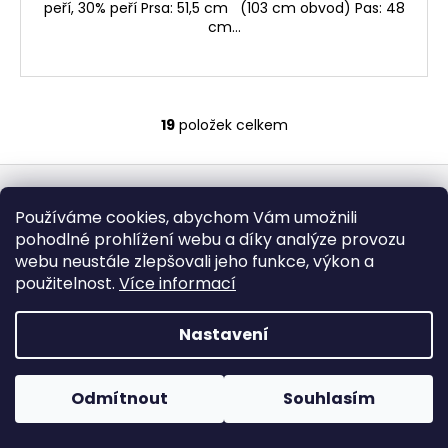
peří, 30% peří Prsa: 51,5 cm (103 cm obvod) Pas: 48
cm...
19
položek celkem
O
v
Z
l
á
á
Odebírat newsletter
Používáme cookies, abychom Vám umožnili
d
p
pohodlné prohlížení webu a díky analýze provozu
a
Nezmeškejte žádné novinky či slevy!
a
webu neustále zlepšovali jeho funkce, výkon a
c
t
E-mail
použitelnost.
Více informací
í
í
p
Souhlasím se
zpracováním osobních údajů.
r
Nastavení
v
PŘIHLÁSIT SE
k
y
Odmítnout
Souhlasím
v
ý