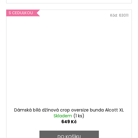
S CEDULKOU
Kód:
63011
Dámská bílá džínová crop oversize bunda Alcott XL
Skladem
(1 ks)
649 Kč
DO KOŠÍKU