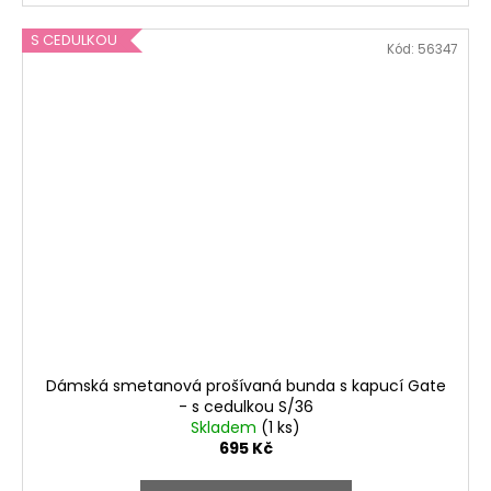
S CEDULKOU
Kód:
56347
Dámská smetanová prošívaná bunda s kapucí Gate
- s cedulkou S/36
Skladem
(1 ks)
695 Kč