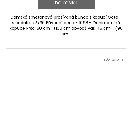
DO KOŠÍKU
Dámská smetanová prošívaná bunda s kapucí Gate -
s cedulkou S/36 Původní cena - 1098,- Odnimatelná
kapuce Prsa: 50 cm (100 cm obvod) Pas: 45 cm (90
cm...
Kód:
43798