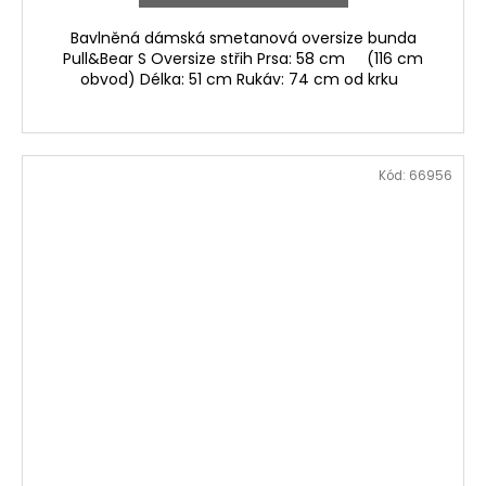
Bavlněná dámská smetanová oversize bunda
Pull&Bear S Oversize střih Prsa: 58 cm (116 cm
obvod) Délka: 51 cm Rukáv: 74 cm od krku
Kód:
66956