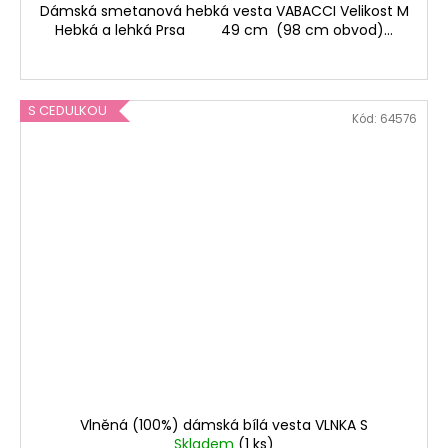
Dámská smetanová hebká vesta VABACCI Velikost M
Hebká a lehká Prsa 49 cm (98 cm obvod)...
S CEDULKOU
Kód:
64576
Vlněná (100%) dámská bílá vesta VLNKA S
Skladem
(1 ks)