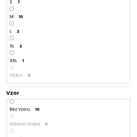
S
7
M
10
L
2
XL
2
XXL
1
XXXL+
0
Vzor
Bez vzoru
10
Kohoutí stopa
0