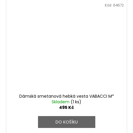
Kód:
64672
Dámská smetanová hebká vesta VABACCI M*
Skladem
(1 ks)
495 Kč
DO KOŠÍKU