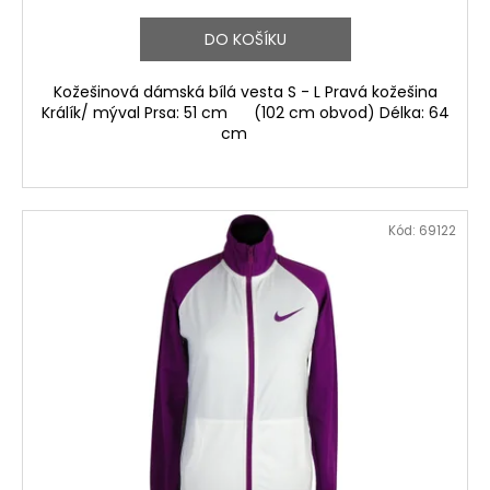
DO KOŠÍKU
Kožešinová dámská bílá vesta S - L Pravá kožešina
Králík/ mýval Prsa: 51 cm (102 cm obvod) Délka: 64
cm
Kód:
69122