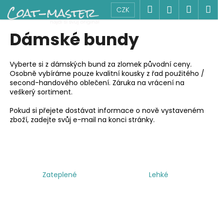
K
Přejít
Hledat
Náku
M
Přihlášen
CZK
na
o
obsah
Zpět
Zpět
košík
š
Dámské bundy
í
C
k
o
Vyberte si z dámských bund za zlomek původní ceny.
Osobně vybíráme pouze kvalitní kousky z řad použitého /
p
second-handového oblečení. Záruka na vrácení na
o
veškerý sortiment.
t
Pokud si přejete dostávat informace o nově vystaveném
ř
zboží, zadejte svůj e-mail na konci stránky.
e
b
u
j
Zateplené
Lehké
e
t
e
n