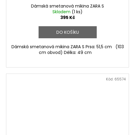
Dámská smetanová mikina ZARA S
Skladem
(1 ks)
395 Kč
DO KOŠÍKU
Dámská smetanová mikina ZARA S Prsa: 51,5 cm (103
cm obvod) Délka: 49 cm
Kód:
65574