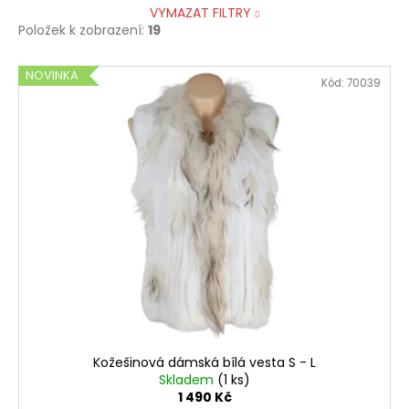
VYMAZAT FILTRY
Položek k zobrazení:
19
V
NOVINKA
Kód:
70039
ý
p
i
s
p
r
o
d
u
k
t
ů
Kožešinová dámská bílá vesta S - L
Skladem
(1 ks)
1 490 Kč