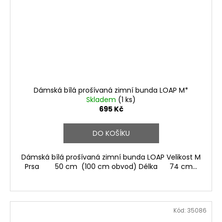
Dámská bílá prošívaná zimní bunda LOAP M*
Skladem
(1 ks)
695 Kč
DO KOŠÍKU
Dámská bílá prošívaná zimní bunda LOAP Velikost M
Prsa 50 cm (100 cm obvod) Délka 74 cm...
Kód:
35086