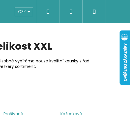
Hledat
Přihlášení
Nákupní
Boty
Dětské
Šaty
Overaly
CZK
košík
likost XXL
Osobně vybíráme pouze kvalitní kousky z řad
eškerý sortiment.
Prošívané
Koženkové