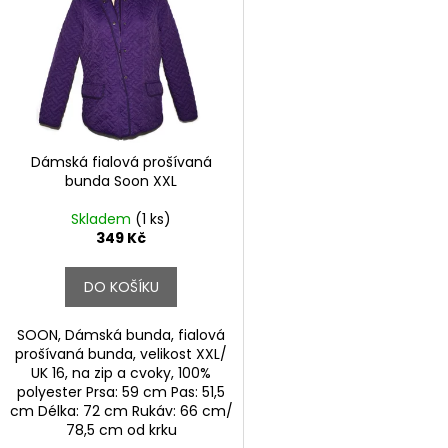
p
p
i
r
s
o
p
d
r
u
o
k
d
Dámská fialová prošívaná
t
bunda Soon XXL
u
ů
k
Skladem
(1 ks)
t
349 Kč
ů
DO KOŠÍKU
SOON, Dámská bunda, fialová
prošívaná bunda, velikost XXL/
UK 16, na zip a cvoky, 100%
polyester Prsa: 59 cm Pas: 51,5
cm Délka: 72 cm Rukáv: 66 cm/
78,5 cm od krku