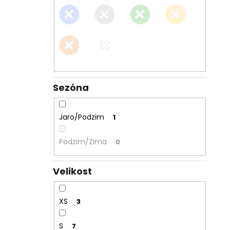
Sezóna
Jaro/Podzim
1
Podzim/Zima
0
Velikost
XS
3
S
7