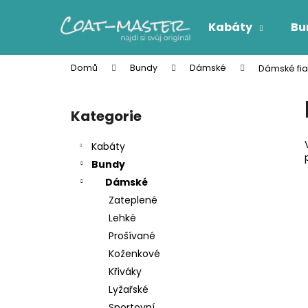
K
Přejít
na
o
Kabáty
Bu
obsah
Zpět
Zpět
š
do
do
í
Domů
Bundy
Dámské
Dámské fial
k
obchodu
obchodu
P
o
Kategorie
Přeskočit
s
kategorie
t
Kabáty
r
Bundy
a
Dámské
n
Zateplené
n
Lehké
í
Prošívané
p
Koženkové
a
Křiváky
n
Lyžařské
e
Sportovní