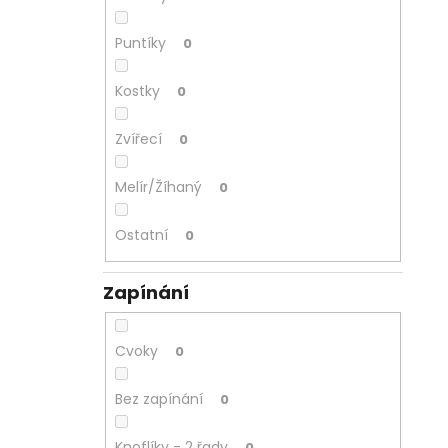
Puntíky
0
Kostky
0
Zvířecí
0
Melír/Žíhaný
0
Ostatní
0
Zapínání
Cvoky
0
Bez zapínání
0
Knoflíky - 2 řady
0