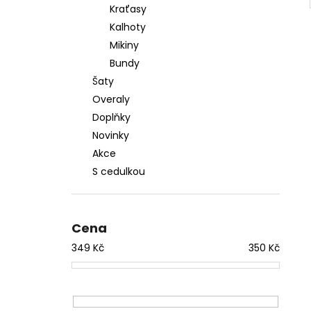
Kraťasy
Kalhoty
Mikiny
Bundy
Šaty
Overaly
Doplňky
Novinky
Akce
S cedulkou
Cena
349
Kč
350
Kč