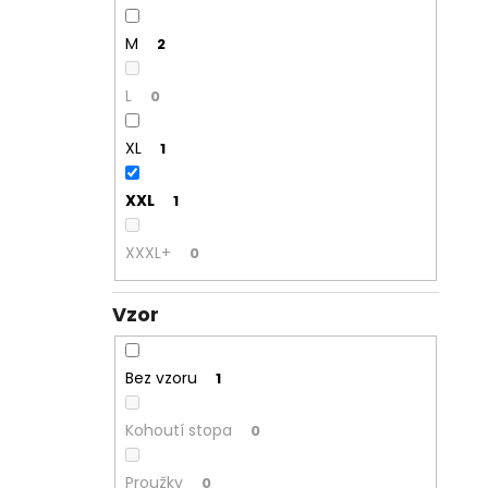
M
2
L
0
XL
1
XXL
1
XXXL+
0
Vzor
Bez vzoru
1
Kohoutí stopa
0
Proužky
0