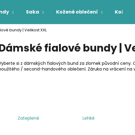
ndy
Saka
Kožené oblečení
Kožichy
ové bundy | Velikost XXL
Co potřebujete najít?
Dámské fialové bundy | Ve
HLEDAT
Vyberte si z dámských fialových bund za zlomek původní ceny. 
použitého / second-handového oblečení. Záruka na vrácení na v
Zateplené
Lehké