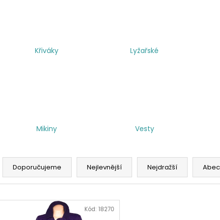
Křiváky
Lyžařské
Mikiny
Vesty
Ř
a
Doporučujeme
Nejlevnější
Nejdražší
Abec
z
e
V
n
ý
Kód:
18270
í