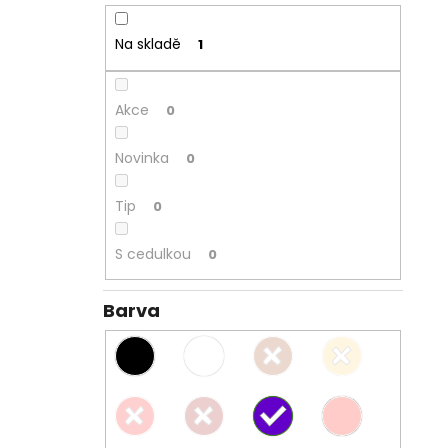
Na skladě
1
Akce
0
Novinka
0
Tip
0
S cedulkou
0
Barva