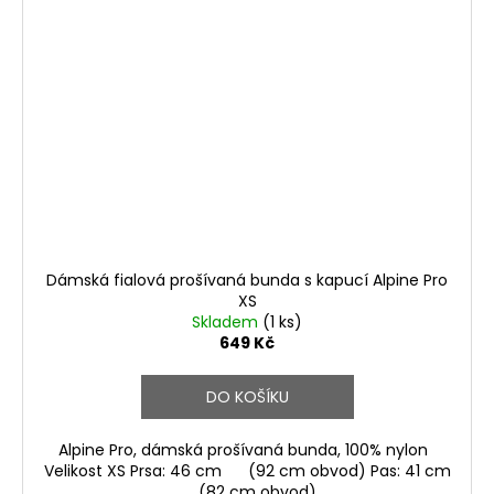
Dámská fialová prošívaná bunda s kapucí Alpine Pro
XS
Skladem
(1 ks)
649 Kč
DO KOŠÍKU
Alpine Pro, dámská prošívaná bunda, 100% nylon
Velikost XS Prsa: 46 cm (92 cm obvod) Pas: 41 cm
(82 cm obvod)...