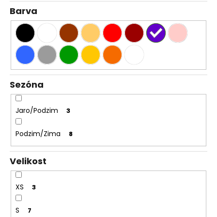
Barva
Sezóna
Jaro/Podzim
3
Podzim/Zima
8
Velikost
XS
3
S
7