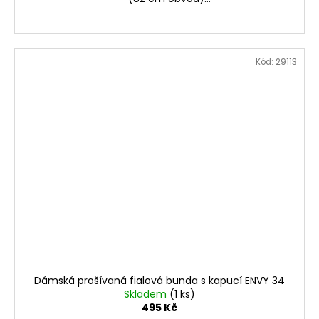
Kód:
29113
Dámská prošívaná fialová bunda s kapucí ENVY 34
Skladem
(1 ks)
495 Kč