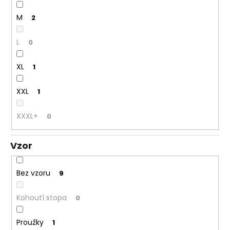
M
2
L
0
XL
1
XXL
1
XXXL+
0
Vzor
Bez vzoru
9
Kohoutí stopa
0
Proužky
1