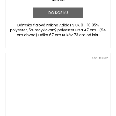
395 Kč
DO KOŠÍKU
Dámská fialová mikina Adidas S UK 8 - 10 95%
polyester, 5% recyklovaný polyester Prsa 47 cm (94
cm obvod) Délka 67 cm Rukáv 73 cm od krku
Kód:
61832