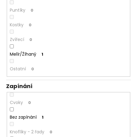
Puntíky
0
Kostky
0
Zvířecí
0
Melír/Žíhaný
1
Ostatní
0
Zapínání
Cvoky
0
Bez zapínání
1
Knoflíky - 2 řady
0