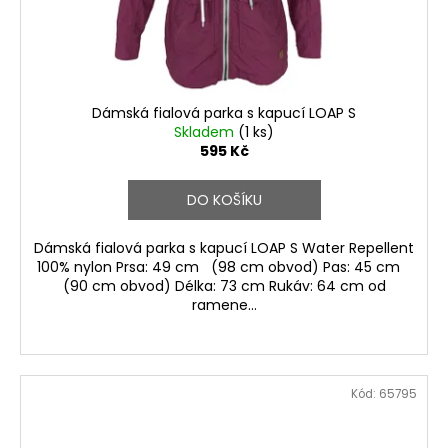
Dámská fialová parka s kapucí LOAP S
Skladem
(1 ks)
595 Kč
DO KOŠÍKU
Dámská fialová parka s kapucí LOAP S Water Repellent
100% nylon Prsa: 49 cm (98 cm obvod) Pas: 45 cm
(90 cm obvod) Délka: 73 cm Rukáv: 64 cm od
ramene...
Kód:
65795