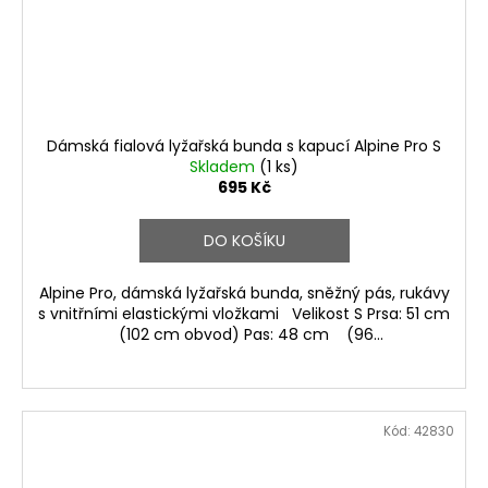
Dámská fialová lyžařská bunda s kapucí Alpine Pro S
Skladem
(1 ks)
695 Kč
DO KOŠÍKU
Alpine Pro, dámská lyžařská bunda, sněžný pás, rukávy
s vnitřními elastickými vložkami Velikost S Prsa: 51 cm
(102 cm obvod) Pas: 48 cm (96...
Kód:
42830