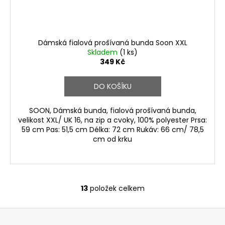
Dámská fialová prošívaná bunda Soon XXL
Skladem
(1 ks)
349 Kč
DO KOŠÍKU
SOON, Dámská bunda, fialová prošívaná bunda,
velikost XXL/ UK 16, na zip a cvoky, 100% polyester Prsa:
59 cm Pas: 51,5 cm Délka: 72 cm Rukáv: 66 cm/ 78,5
cm od krku
13
položek celkem
O
v
Z
l