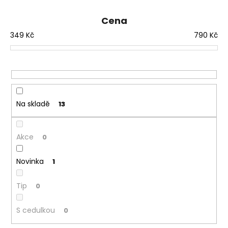
e
n
Cena
í
349
Kč
790
Kč
p
r
o
d
u
Na skladě
13
k
t
ů
Akce
0
Novinka
1
Tip
0
S cedulkou
0