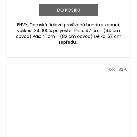
DO KOŠÍKU
ENVY, Dámská fialová prošívaná bunda s kapucí,
velikost 34, 100% polyester Prsa: 47 cm (94 cm
obvod) Pas: 41 cm (82 cm obvod) Délka: 57 cm
zepředu...
Kód:
18270