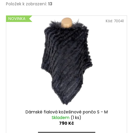
Položek k zobrazení:
13
V
NOVINKA
Kód:
70041
ý
p
i
s
p
r
o
d
u
k
t
ů
Dámské fialová kožešinové pončo S - M
Skladem
(1 ks)
790 Kč