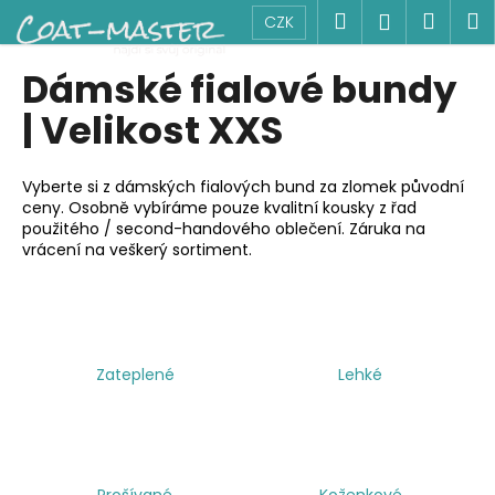
K
Přejít
Hledat
Náku
M
Přihlášen
CZK
na
o
obsah
Zpět
Zpět
košík
š
Dámské fialové bundy
í
C
| Velikost XXS
k
o
p
Vyberte si z dámských fialových bund za zlomek původní
o
ceny. Osobně vybíráme pouze kvalitní kousky z řad
použitého / second-handového oblečení. Záruka na
t
vrácení na veškerý sortiment.
ř
e
b
u
j
Zateplené
Lehké
e
t
e
n
Prošívané
Koženkové