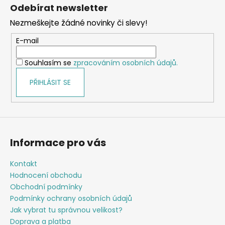
á
á
Odebírat newsletter
d
p
a
Nezmeškejte žádné novinky či slevy!
a
c
t
E-mail
í
í
p
Souhlasím se
zpracováním osobních údajů.
r
v
PŘIHLÁSIT SE
k
y
v
ý
p
Informace pro vás
i
s
Kontakt
u
Hodnocení obchodu
Obchodní podmínky
Podmínky ochrany osobních údajů
Jak vybrat tu správnou velikost?
Doprava a platba