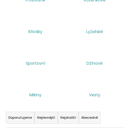
a
j
í
t
Křiváky
Lyžařské
?
Sportovní
Džínové
HLEDAT
Mikiny
Vesty
Ř
a
Doporučujeme
Nejlevnější
Nejdražší
Abecedně
z