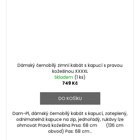
Dámský černobílý zimní kabát s kapucí s pravou
kožešinou XXXXL
Skladem
(1 ks)
749 Kč
DO KOŠÍKU
Dam-Pl, dámský černobílý kabát s kapucí, zateplený,
odnimatelná kapuce na zip, jednořadý, rukávy lze
ohrnovat Pravá kožešina Prsa: 68 cm (136 cm
obvod) Pas: 68 cm...