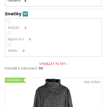
Ostatní
2
Značky
ADIDAS
0
Alpine Pro
0
AMISU
0
VYMAZAT FILTRY
Položek k zobrazení:
55
V
NOVINKA
Kód:
67304
ý
p
i
s