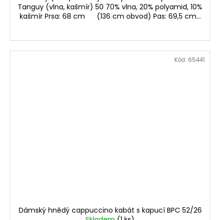
Tanguy (vlna, kašmír) 50 70% vlna, 20% polyamid, 10%
kašmír Prsa: 68 cm (136 cm obvod) Pas: 69,5 cm...
Kód:
65441
Dámský hnědý cappuccino kabát s kapucí BPC 52/26
Skladem
(1 ks)