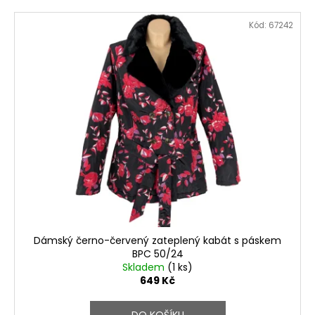
Kód:
67242
Dámský černo-červený zateplený kabát s páskem
BPC 50/24
Skladem
(1 ks)
649 Kč
DO KOŠÍKU