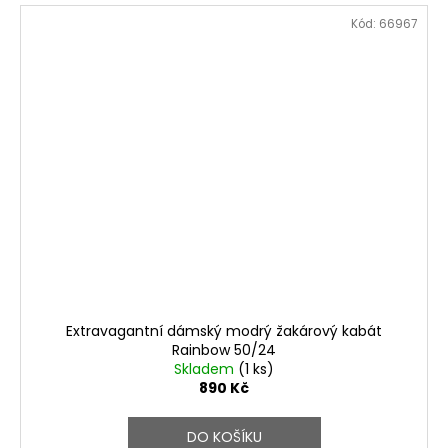
Kód:
66967
Extravagantní dámský modrý žakárový kabát
Rainbow 50/24
Skladem
(1 ks)
890 Kč
DO KOŠÍKU