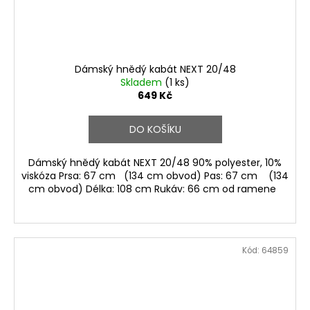
Dámský hnědý kabát NEXT 20/48
Skladem
(1 ks)
649 Kč
DO KOŠÍKU
Dámský hnědý kabát NEXT 20/48 90% polyester, 10%
viskóza Prsa: 67 cm (134 cm obvod) Pas: 67 cm (134
cm obvod) Délka: 108 cm Rukáv: 66 cm od ramene
Kód:
64859