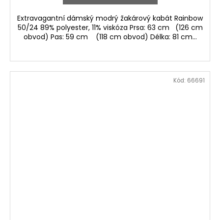
Extravagantní dámský modrý žakárový kabát Rainbow
50/24 89% polyester, 11% viskóza Prsa: 63 cm (126 cm
obvod) Pas: 59 cm (118 cm obvod) Délka: 81 cm...
Kód:
66691