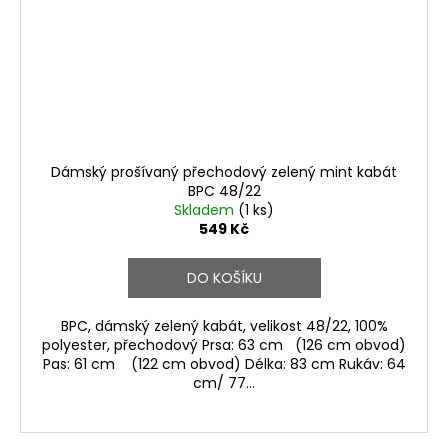
Dámský prošívaný přechodový zelený mint kabát
BPC 48/22
Skladem
(1 ks)
549 Kč
DO KOŠÍKU
BPC, dámský zelený kabát, velikost 48/22, 100%
polyester, přechodový Prsa: 63 cm (126 cm obvod)
Pas: 61 cm (122 cm obvod) Délka: 83 cm Rukáv: 64
cm/ 77...