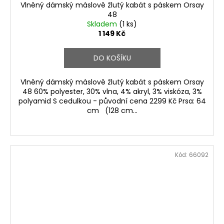
Vlněný dámský máslově žlutý kabát s páskem Orsay
48
Skladem
(1 ks)
1 149 Kč
DO KOŠÍKU
Vlněný dámský máslově žlutý kabát s páskem Orsay
48 60% polyester, 30% vlna, 4% akryl, 3% viskóza, 3%
polyamid S cedulkou - původní cena 2299 Kč Prsa: 64
cm (128 cm...
Kód:
66092