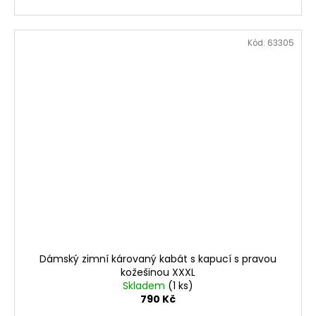
Kód:
63305
Dámský zimní károvaný kabát s kapucí s pravou
kožešinou XXXL
Skladem
(1 ks)
790 Kč