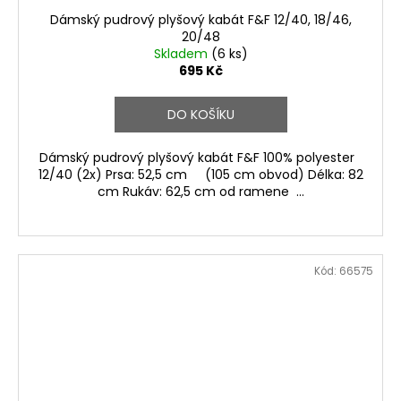
Dámský pudrový plyšový kabát F&F 12/40, 18/46,
20/48
Skladem
(6 ks)
695 Kč
DO KOŠÍKU
Dámský pudrový plyšový kabát F&F 100% polyester
12/40 (2x) Prsa: 52,5 cm (105 cm obvod) Délka: 82
cm Rukáv: 62,5 cm od ramene ...
Kód:
66575