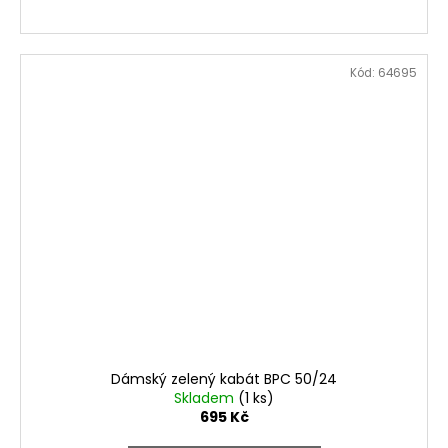
Kód:
64695
Dámský zelený kabát BPC 50/24
Skladem
(1 ks)
695 Kč