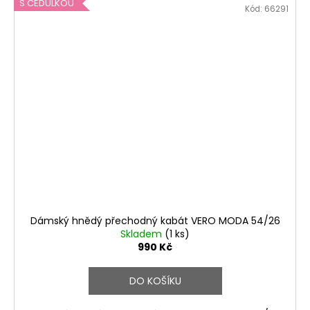
S CEDULKOU
Kód:
66291
Dámský hnědý přechodný kabát VERO MODA 54/26
Skladem
(1 ks)
990 Kč
DO KOŠÍKU