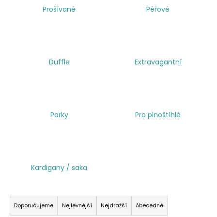
Prošívané
Péřové
a
j
í
t
?
Duffle
Extravagantní
HLEDAT
Parky
Pro plnoštíhlé
Kardigany / saka
Ř
a
Doporučujeme
Nejlevnější
Nejdražší
Abecedně