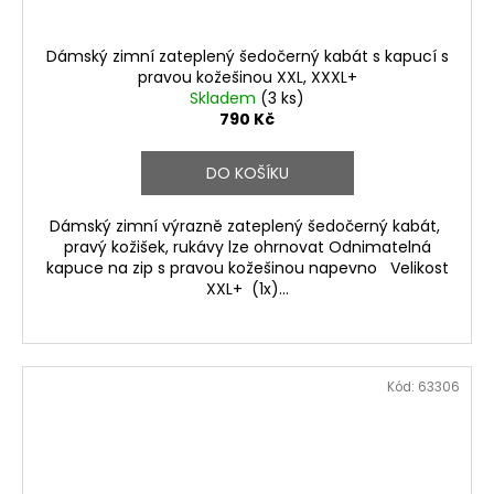
Dámský zimní zateplený šedočerný kabát s kapucí s
pravou kožešinou XXL, XXXL+
Skladem
(3 ks)
790 Kč
DO KOŠÍKU
Dámský zimní výrazně zateplený šedočerný kabát,
pravý kožišek, rukávy lze ohrnovat Odnimatelná
kapuce na zip s pravou kožešinou napevno Velikost
XXL+ (1x)...
Kód:
63306