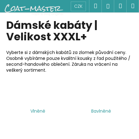
K
Přejít
Hledat
Náku
M
Přihlášen
CZK
na
o
obsah
Zpět
Zpět
košík
š
Dámské kabáty |
í
C
Velikost XXXL+
k
o
p
Vyberte si z dámských kabátů za zlomek původní ceny.
o
Osobně vybíráme pouze kvalitní kousky z řad použitého /
second-handového oblečení. Záruka na vrácení na
t
veškerý sortiment.
ř
e
b
u
j
Vlněné
Bavlněné
e
t
e
n