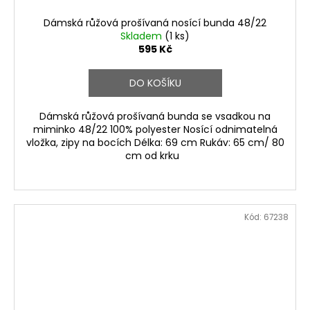
Dámská růžová prošívaná nosící bunda 48/22
Skladem
(1 ks)
595 Kč
DO KOŠÍKU
Dámská růžová prošívaná bunda se vsadkou na
miminko 48/22 100% polyester Nosící odnimatelná
vložka, zipy na bocích Délka: 69 cm Rukáv: 65 cm/ 80
cm od krku
Kód:
67238