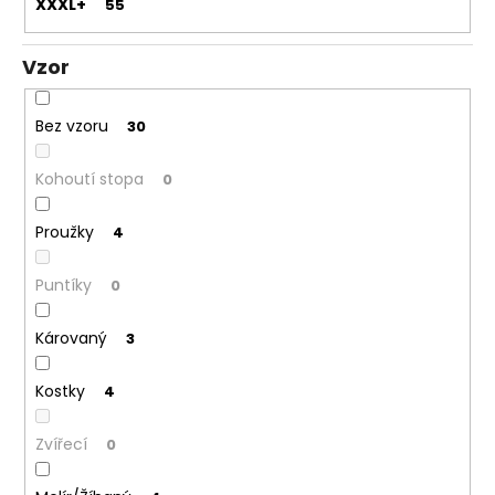
XXXL+
55
Vzor
Bez vzoru
30
Kohoutí stopa
0
Proužky
4
Puntíky
0
Károvaný
3
Kostky
4
Zvířecí
0