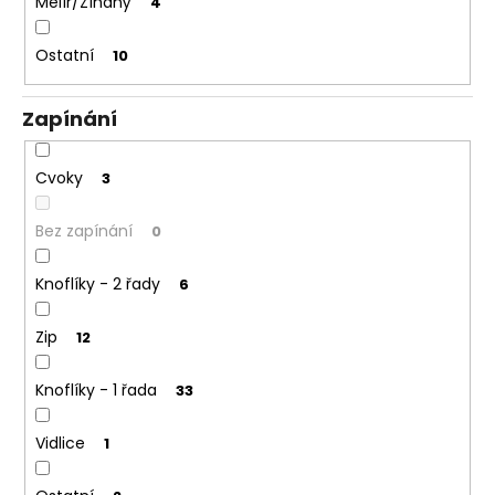
Melír/Žíhaný
4
Ostatní
10
Zapínání
Cvoky
3
Bez zapínání
0
Knoflíky - 2 řady
6
Zip
12
Knoflíky - 1 řada
33
Vidlice
1