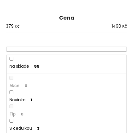
z
e
n
Cena
í
379
Kč
1490
Kč
p
r
o
d
u
Na skladě
55
k
t
ů
Akce
0
Novinka
1
Tip
0
S cedulkou
3