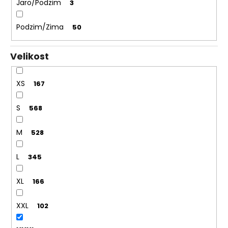
Jaro/Podzim
3
Podzim/Zima
50
Velikost
XS
167
S
568
M
528
L
345
XL
166
XXL
102