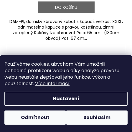
DO KOŠÍKU
DAM-Pl, dámský károvaný kabát s kapucí, velikost XXXL,
odnimatelná kapuce s pravou kožešinou, zimní
zateplený Rukávy lze ohrnovat Prsa: 65 cm (130cm
obvod) Pas: 67 cm...
Používáme cookies, abychom Vám umožnili
Kód:
63154
pohodlné prohlížení webu a díky analýze provozu
webu neustále zlepšovali jeho funkce, výkon a
použitelnost.
Více informací
Nastavení
Odmítnout
Souhlasím