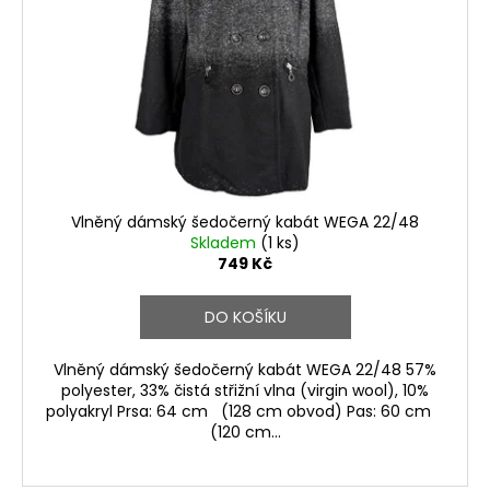
p
r
o
d
u
k
t
ů
Vlněný dámský šedočerný kabát WEGA 22/48
Skladem
(1 ks)
749 Kč
DO KOŠÍKU
Vlněný dámský šedočerný kabát WEGA 22/48 57%
polyester, 33% čistá střižní vlna (virgin wool), 10%
polyakryl Prsa: 64 cm (128 cm obvod) Pas: 60 cm
(120 cm...