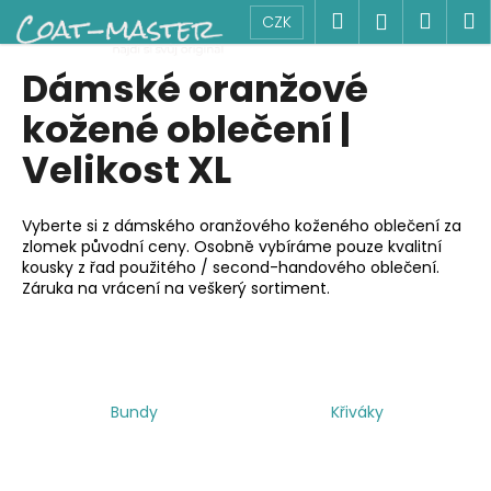
K
Přejít
Hledat
Náku
M
Přihlášen
CZK
na
o
obsah
Zpět
Zpět
košík
š
Dámské oranžové
í
C
kožené oblečení |
k
o
Velikost XL
p
o
Vyberte si z dámského oranžového koženého oblečení za
t
zlomek původní ceny. Osobně vybíráme pouze kvalitní
ř
kousky z řad použitého / second-handového oblečení.
e
Záruka na vrácení na veškerý sortiment.
b
u
j
e
Bundy
Křiváky
t
e
n