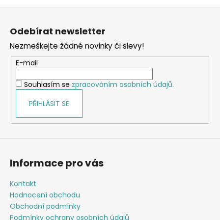
Z
á
Odebírat newsletter
p
Nezmeškejte žádné novinky či slevy!
a
t
E-mail
í
Souhlasím se
zpracováním osobních údajů.
PŘIHLÁSIT SE
Informace pro vás
Kontakt
Hodnocení obchodu
Obchodní podmínky
Podmínky ochrany osobních údajů