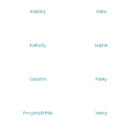
a
Kabáty
Saka
j
í
t
?
Kalhoty
Sukně
HLEDAT
Ostatní
Parky
Pro plnoštíhlé
Vesty