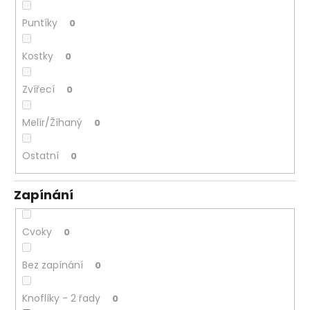
Puntíky
0
Kostky
0
Zvířecí
0
Melír/Žíhaný
0
Ostatní
0
Zapínání
Cvoky
0
Bez zapínání
0
Knoflíky - 2 řady
0