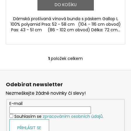
DO KOŠÍKU
Dámská prošívaná vínová bunda s páskem Gallop L
100% polyamid Prsa: 52 - 58 cm (104 - 116 cm obvod)
Pas: 43 - 51 cm (86 - 102 cm obvod) Délka: 72 cm...
1
položek celkem
O
v
Z
l
á
á
Odebírat newsletter
d
p
a
Nezmeškejte žádné novinky či slevy!
a
c
t
E-mail
í
í
p
Souhlasím se
zpracováním osobních údajů.
r
v
PŘIHLÁSIT SE