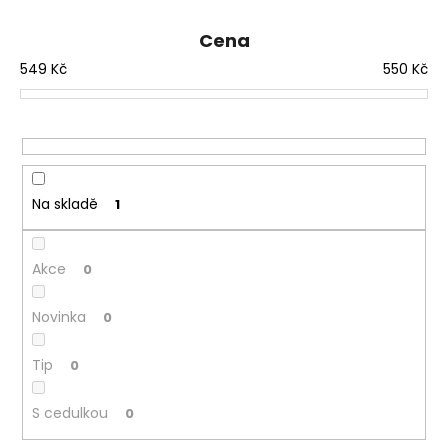
e
n
Cena
í
549
Kč
550
Kč
p
r
o
d
u
Na skladě
1
k
t
ů
Akce
0
Novinka
0
Tip
0
S cedulkou
0