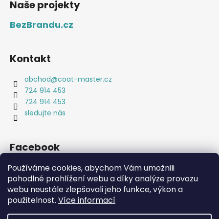
Naše projekty
BezBrandu.cz
Kontakt
obchod
@
coat-master.cz
724 914 453
724 914 453
sledujte nás
Facebook
Používáme cookies, abychom Vám umožnili
pohodlné prohlížení webu a díky analýze provozu
webu neustále zlepšovali jeho funkce, výkon a
Coat-Master.cz
Doplňky ve 100% kvalitě za 10% ceny
použitelnost.
Více informací