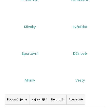
a
j
í
t
Křiváky
Lyžařské
?
Sportovní
Džínové
HLEDAT
Mikiny
Vesty
Ř
a
Doporučujeme
Nejlevnější
Nejdražší
Abecedně
z