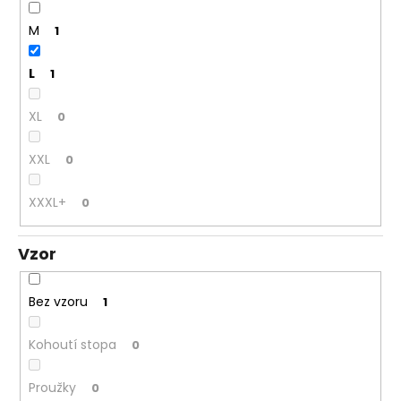
M
1
L
1
XL
0
XXL
0
XXXL+
0
Vzor
Bez vzoru
1
Kohoutí stopa
0
Proužky
0