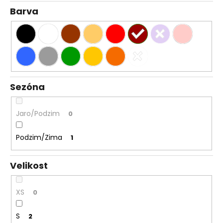
Barva
Sezóna
Jaro/Podzim
0
Podzim/Zima
1
Velikost
XS
0
S
2