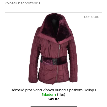
Položek k zobrazení:
1
V
Kód:
63493
ý
p
i
s
p
r
o
d
u
k
t
ů
Dámská prošívaná vínová bunda s páskem Gallop L
Skladem
(1 ks)
549 Kč