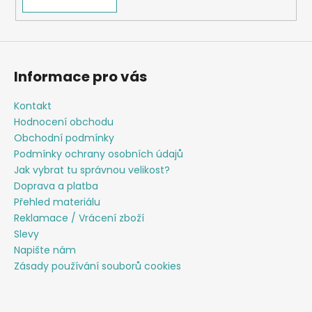
k
y
v
ý
p
Informace pro vás
i
s
Kontakt
u
Hodnocení obchodu
Obchodní podmínky
Podmínky ochrany osobních údajů
Jak vybrat tu správnou velikost?
Doprava a platba
Přehled materiálu
Reklamace / Vrácení zboží
Slevy
Napište nám
Zásady používání souborů cookies