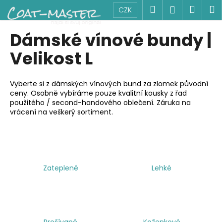
K
Přejít
Hledat
Náku
M
Přihlášen
CZK
na
o
obsah
Zpět
Zpět
košík
š
Dámské vínové bundy |
í
C
Velikost L
k
o
p
Vyberte si z dámských vínových bund za zlomek původní
o
ceny. Osobně vybíráme pouze kvalitní kousky z řad
použitého / second-handového oblečení. Záruka na
t
vrácení na veškerý sortiment.
ř
e
b
u
j
Zateplené
Lehké
e
t
e
n
Prošívané
Koženkové