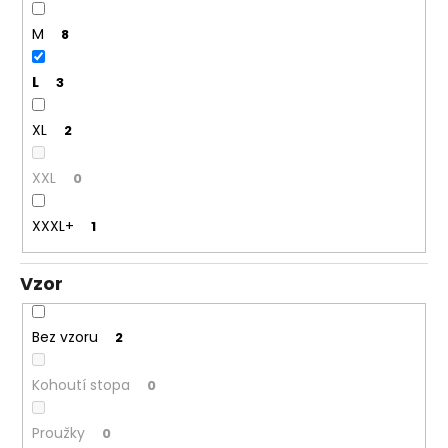
M
8
L
3
XL
2
XXL
0
XXXL+
1
Vzor
Bez vzoru
2
Kohoutí stopa
0
Proužky
0