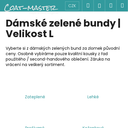
K
Přejít
Hledat
Náku
M
Přihlášen
CZK
na
o
obsah
Zpět
Zpět
košík
š
Dámské zelené bundy |
í
C
Velikost L
k
o
p
Vyberte si z dámských zelených bund za zlomek původní
o
ceny. Osobně vybíráme pouze kvalitní kousky z řad
použitého / second-handového oblečení. Záruka na
t
vrácení na veškerý sortiment.
ř
e
b
u
j
Zateplené
Lehké
e
t
e
n
Prošívané
Koženkové