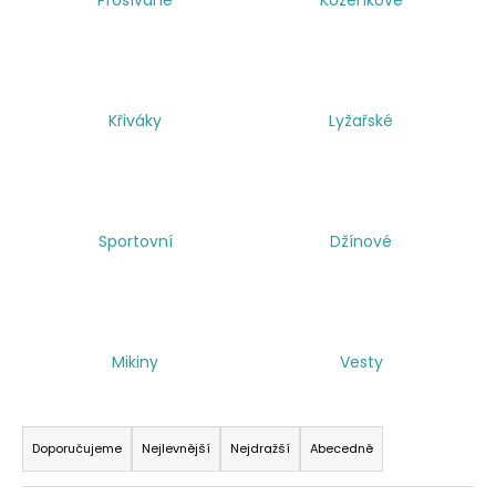
a
j
í
t
Křiváky
Lyžařské
?
Sportovní
Džínové
HLEDAT
Mikiny
Vesty
Ř
a
Doporučujeme
Nejlevnější
Nejdražší
Abecedně
z