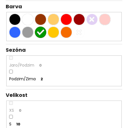
Barva
Sezóna
Jaro/Podzim
0
Podzim/Zima
2
Velikost
XS
0
S
10