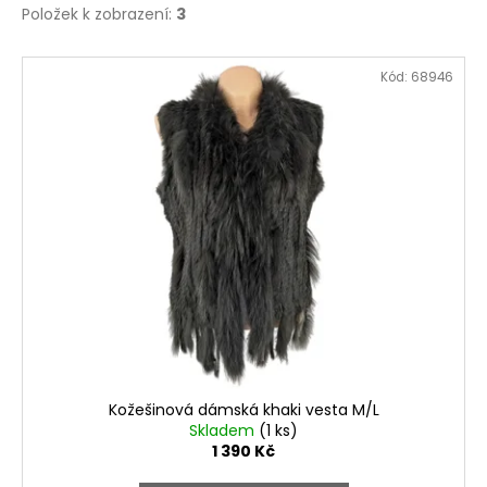
Položek k zobrazení:
3
V
Kód:
68946
ý
p
i
s
p
r
o
d
u
k
t
ů
Kožešinová dámská khaki vesta M/L
Skladem
(1 ks)
1 390 Kč