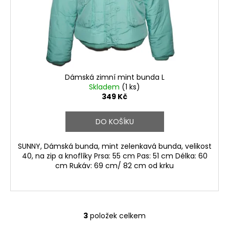
Dámská zimní mint bunda L
Skladem
(1 ks)
349 Kč
DO KOŠÍKU
SUNNY, Dámská bunda, mint zelenkavá bunda, velikost
40, na zip a knoflíky Prsa: 55 cm Pas: 51 cm Délka: 60
cm Rukáv: 69 cm/ 82 cm od krku
3
položek celkem
O