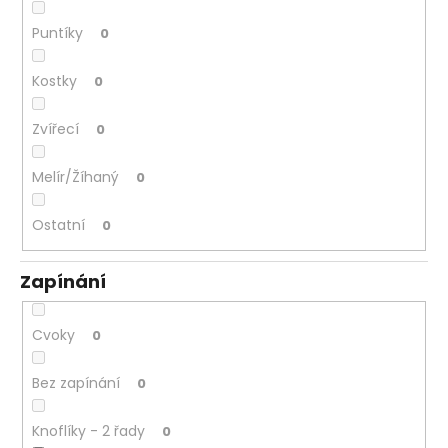
Puntíky
0
Kostky
0
Zvířecí
0
Melír/Žíhaný
0
Ostatní
0
Zapínání
Cvoky
0
Bez zapínání
0
Knoflíky - 2 řady
0