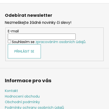
v
Z
l
á
á
Odebírat newsletter
d
p
a
Nezmeškejte žádné novinky či slevy!
a
c
t
E-mail
í
í
p
Souhlasím se
zpracováním osobních údajů.
r
v
PŘIHLÁSIT SE
k
y
v
ý
p
Informace pro vás
i
s
Kontakt
u
Hodnocení obchodu
Obchodní podmínky
Podmínky ochrany osobních údajů