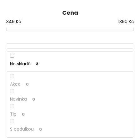
e
n
Cena
í
349
Kč
1390
Kč
p
r
o
d
u
Na skladě
3
k
t
ů
Akce
0
Novinka
0
Tip
0
S cedulkou
0