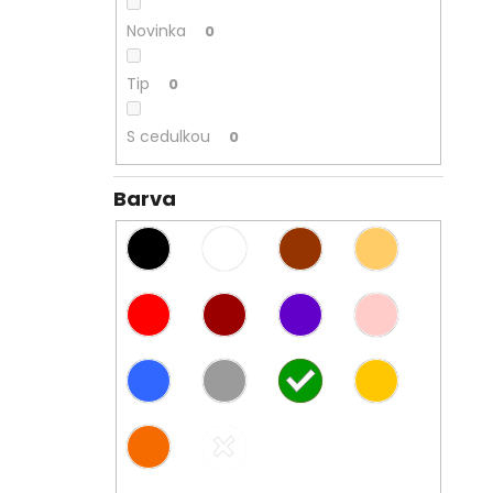
Novinka
0
Tip
0
S cedulkou
0
Barva