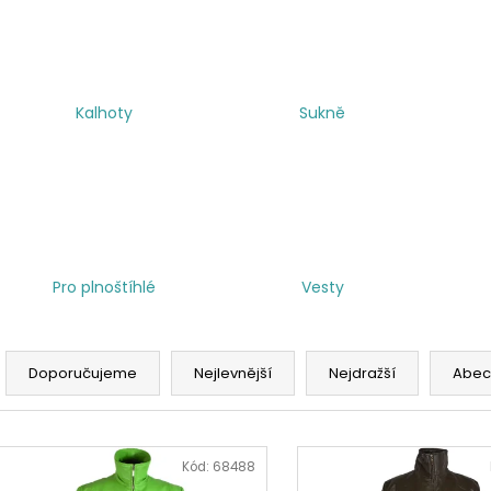
Kalhoty
Sukně
Pro plnoštíhlé
Vesty
Ř
a
Doporučujeme
Nejlevnější
Nejdražší
Abec
z
e
V
n
ý
Kód:
68488
í