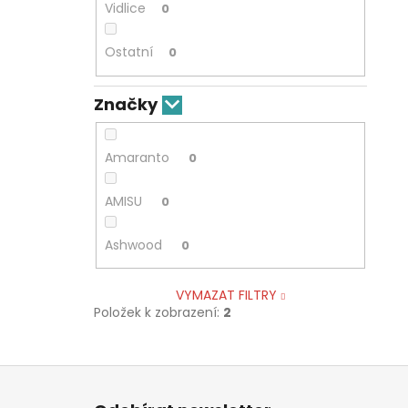
Vidlice
0
Ostatní
0
Značky
Amaranto
0
AMISU
0
Ashwood
0
VYMAZAT FILTRY
Položek k zobrazení:
2
Z
á