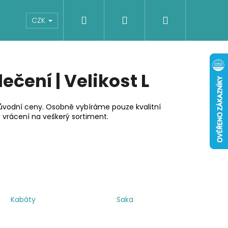
Hledat
Přihlášení
Nákupní
Boty
Dětské
Šaty
Overaly
CZK
košík
čení | Velikost L
ůvodní ceny. Osobně vybíráme pouze kvalitní
 vrácení na veškerý sortiment.
Kabáty
Saka