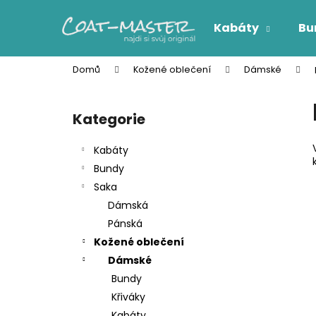
K
Přejít
na
o
Kabáty
Bu
obsah
Zpět
Zpět
š
do
do
í
Domů
Kožené oblečení
Dámské
k
obchodu
obchodu
P
o
Kategorie
Přeskočit
s
kategorie
t
Kabáty
r
Bundy
a
Saka
n
Dámská
n
Pánská
í
Kožené oblečení
p
Dámské
a
Bundy
n
Křiváky
e
Kabáty