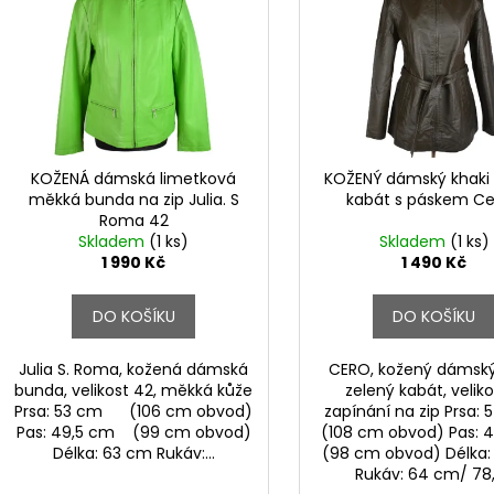
p
p
i
r
s
o
p
d
r
u
o
k
d
KOŽENÁ dámská limetková
KOŽENÝ dámský khaki 
t
měkká bunda na zip Julia. S
kabát s páskem Ce
u
Roma 42
ů
k
Skladem
(1 ks)
Skladem
(1 ks)
t
1 990 Kč
1 490 Kč
ů
DO KOŠÍKU
DO KOŠÍKU
Julia S. Roma, kožená dámská
CERO, kožený dámský
bunda, velikost 42, měkká kůže
zelený kabát, veliko
Prsa: 53 cm (106 cm obvod)
zapínání na zip Prsa
Pas: 49,5 cm (99 cm obvod)
(108 cm obvod) Pas:
Délka: 63 cm Rukáv:...
(98 cm obvod) Délka
Rukáv: 64 cm/ 78,5