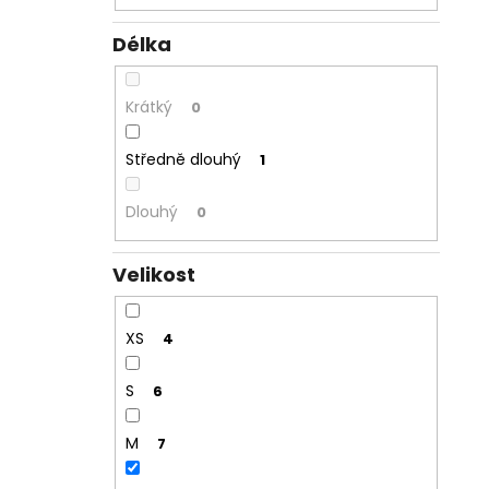
Délka
Krátký
0
Středně dlouhý
1
Dlouhý
0
Velikost
XS
4
S
6
M
7