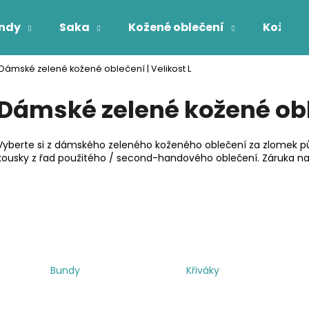
ndy
Saka
Kožené oblečení
Kožichy
Dámské zelené kožené oblečení | Velikost L
Co potřebujete najít?
Dámské zelené kožené oble
HLEDAT
Vyberte si z dámského zeleného koženého oblečení za zlomek p
kousky z řad použitého / second-handového oblečení. Záruka na
Bundy
Křiváky