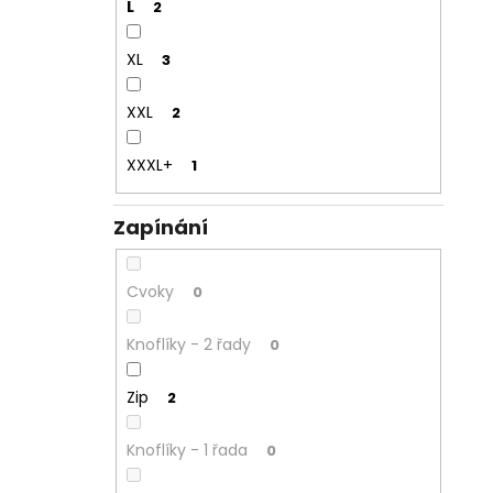
L
2
XL
3
XXL
2
XXXL+
1
Zapínání
Cvoky
0
Knoflíky - 2 řady
0
Zip
2
Knoflíky - 1 řada
0