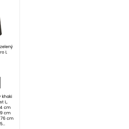
zelený
ro L
 khaki
st L,
: 54 cm
 49 cm
: 76 cm
...