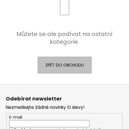
a
j
í
t
Můžete se ale podívat na ostatní
?
kategorie.
ZPĚT DO OBCHODU
HLEDAT
Z
á
Odebírat newsletter
p
Nezmeškejte žádné novinky či slevy!
a
t
E-mail
í