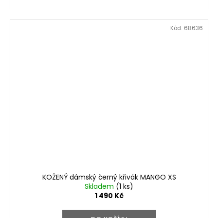
Kód:
68636
KOŽENÝ dámský černý křivák MANGO XS
Skladem
(1 ks)
1 490 Kč