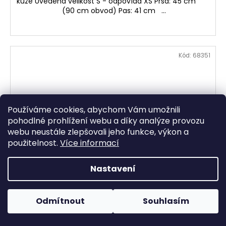
kůže Uvedena velikost S - odpovídá XS Prsa: 45 cm
(90 cm obvod) Pas: 41 cm ...
Kód:
68351
Používáme cookies, abychom Vám umožnili
pohodlné prohlížení webu a díky analýze provozu
webu neustále zlepšovali jeho funkce, výkon a
použitelnost.
Více informací
Nastavení
Odmítnout
Souhlasím
Kožená dámská extravagantní barevná bunda XS*
Skladem
(1 ks)