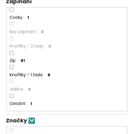
Zapínání
Cvoky
1
Bez zapínání
0
Knoflíky - 2 řady
0
Zip
61
Knoflíky - 1 řada
9
Vidlice
0
Ostatní
1
Značky