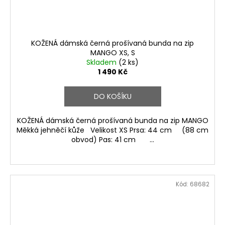
KOŽENÁ dámská černá prošívaná bunda na zip
MANGO XS, S
Skladem
(2 ks)
1 490 Kč
DO KOŠÍKU
KOŽENÁ dámská černá prošívaná bunda na zip MANGO
Měkká jehněčí kůže Velikost XS Prsa: 44 cm (88 cm
obvod) Pas: 41 cm ...
Kód:
68682