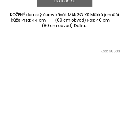
DO KOŠÍKU
KOŽENÝ dámský černý křivák MANGO XS Měkká jehněčí
kůže Prsa: 44 cm (88 cm obvod) Pas: 40 cm
(80 cm obvod) Délka:...
Kód:
68603