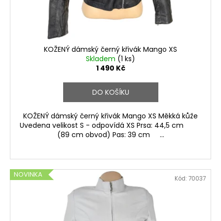
u
k
t
ů
KOŽENÝ dámský černý křivák Mango XS
Skladem
(1 ks)
1 490 Kč
DO KOŠÍKU
KOŽENÝ dámský černý křivák Mango XS Měkká kůže
Uvedena velikost S - odpovídá XS Prsa: 44,5 cm
(89 cm obvod) Pas: 39 cm ...
NOVINKA
Kód:
70037