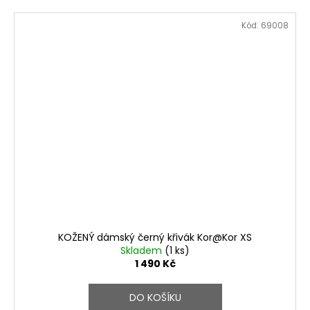
Kód:
69008
KOŽENÝ dámský černý křivák Kor@Kor XS
Skladem
(1 ks)
1 490 Kč
DO KOŠÍKU