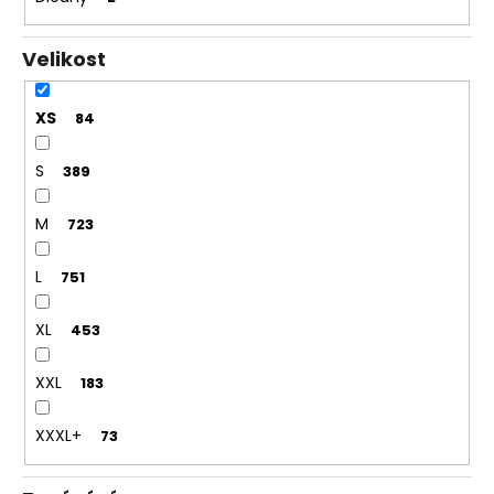
Velikost
XS
84
S
389
M
723
L
751
XL
453
XXL
183
XXXL+
73