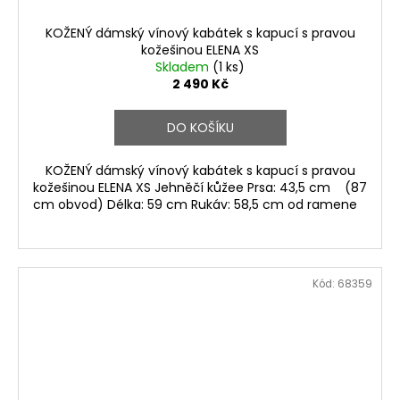
KOŽENÝ dámský vínový kabátek s kapucí s pravou
kožešinou ELENA XS
Skladem
(1 ks)
2 490 Kč
DO KOŠÍKU
KOŽENÝ dámský vínový kabátek s kapucí s pravou
kožešinou ELENA XS Jehněčí kůžee Prsa: 43,5 cm (87
cm obvod) Délka: 59 cm Rukáv: 58,5 cm od ramene
Kód:
68359