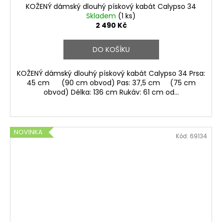
KOŽENÝ dámský dlouhý pískový kabát Calypso 34
Skladem
(1 ks)
2 490 Kč
DO KOŠÍKU
KOŽENÝ dámský dlouhý pískový kabát Calypso 34 Prsa:
45 cm (90 cm obvod) Pas: 37,5 cm (75 cm
obvod) Délka: 136 cm Rukáv: 61 cm od...
NOVINKA
Kód:
69134