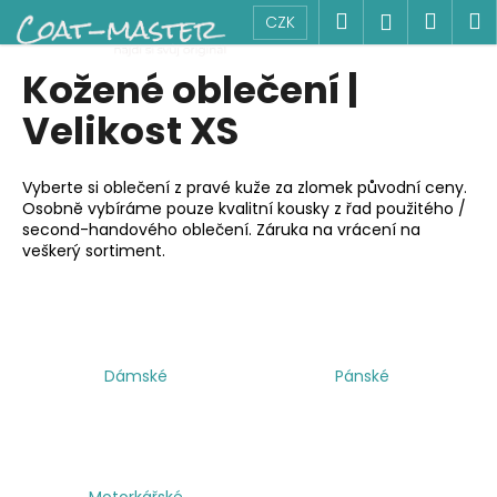
K
Přejít
Hledat
Náku
M
Přihlášen
CZK
na
o
obsah
Zpět
Zpět
košík
š
Kožené oblečení |
í
C
Velikost XS
k
o
p
Vyberte si oblečení z pravé kuže za zlomek původní ceny.
o
Osobně vybíráme pouze kvalitní kousky z řad použitého /
second-handového oblečení. Záruka na vrácení na
t
veškerý sortiment.
ř
e
b
u
j
Dámské
Pánské
e
t
e
n
Motorkářské