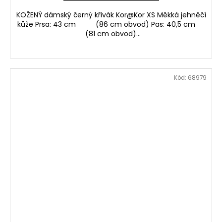
KOŽENÝ dámský černý křivák Kor@Kor XS Měkká jehněčí
kůže Prsa: 43 cm (86 cm obvod) Pas: 40,5 cm
(81 cm obvod)...
Kód:
68979