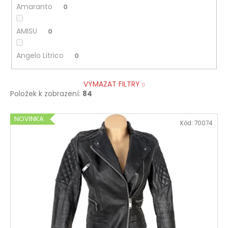
Amaranto
0
AMISU
0
Angelo Litrico
0
VYMAZAT FILTRY
Položek k zobrazení:
84
V
NOVINKA
Kód:
70074
ý
p
i
s
p
r
o
d