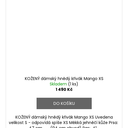
KOŽENÝ dámský hnědý křivák Mango XS
Skladem
(1 ks)
1 490 Kč
DO KOŠÍKU
KOŽENÝ dámský hnědý křivák Mango XS Uvedena
velikost S - odpovídá spíše XS Měkká jehněčí kůže Prsa:
47 cm (94 cm obvod) Pas: 41...