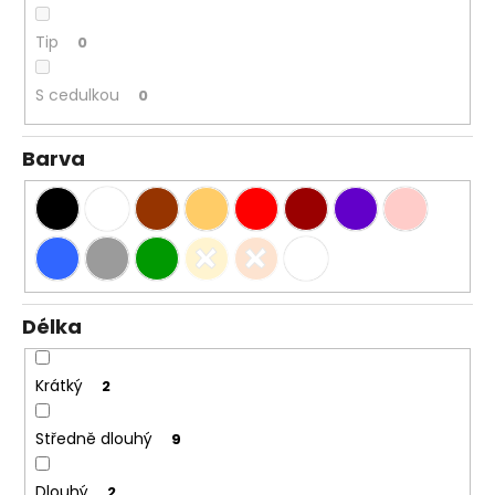
Tip
0
S cedulkou
0
Barva
Délka
Krátký
2
Středně dlouhý
9
Dlouhý
2