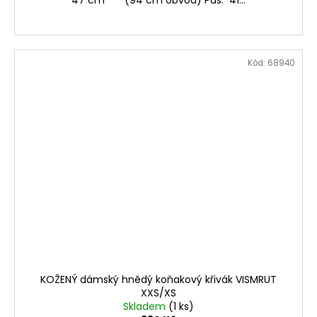
Kód:
68940
KOŽENÝ dámský hnědý koňakový křivák VISMRUT
XXS/XS
Skladem
(1 ks)