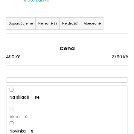
a
j
Ř
í
a
Doporučujeme
Nejlevnější
Nejdražší
Abecedně
t
z
?
e
n
Cena
í
490
Kč
2790
Kč
p
r
HLEDAT
o
d
u
Na skladě
84
k
t
ů
Akce
0
Novinka
9