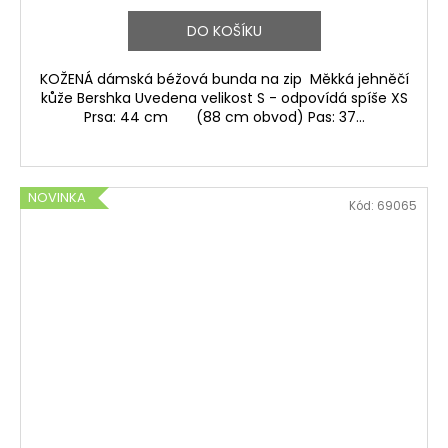
DO KOŠÍKU
KOŽENÁ dámská béžová bunda na zip Měkká jehněčí
kůže Bershka Uvedena velikost S - odpovídá spíše XS
Prsa: 44 cm (88 cm obvod) Pas: 37...
NOVINKA
Kód:
69065