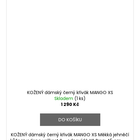
KOŽENÝ dámský černý křivák MANGO XS
Skladem
(1 ks)
1 290 Kč
DO KOŠÍKU
KOŽENÝ dámský černý křivák MANGO XS Měkká jehněčí