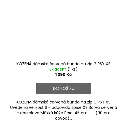
KOŽENÁ dámská červená bunda na zip GIPSY XS
Skladem
(1 ks)
1 390 Kč
DO KOŠÍKU
KOŽENÁ dámská červená bunda na zip GIPSY XS
Uvedena velikost S - odpovídá spíše XS Barva červená
- docihlova Měkká kůže Prsa: 45 cm (90 cm
obvod)...