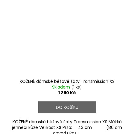
KOŽENÉ dámské béžové šaty Transmission XS
Skladem
(1 ks)
1 290 Kč
DO KOŠÍKU
KOŽENÉ dámské béžové šaty Transmission XS Měkká
jehněčí kůže Velikost XS Prsa: 43 cm (86 cm
obvod) Pas: ...