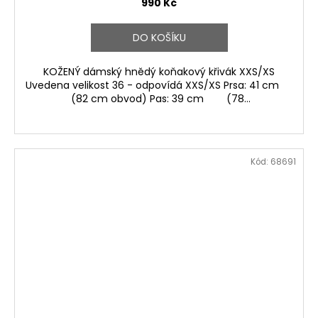
990 Kč
DO KOŠÍKU
KOŽENÝ dámský hnědý koňakový křivák XXS/XS
Uvedena velikost 36 - odpovídá XXS/XS Prsa: 41 cm
(82 cm obvod) Pas: 39 cm (78...
Kód:
68691