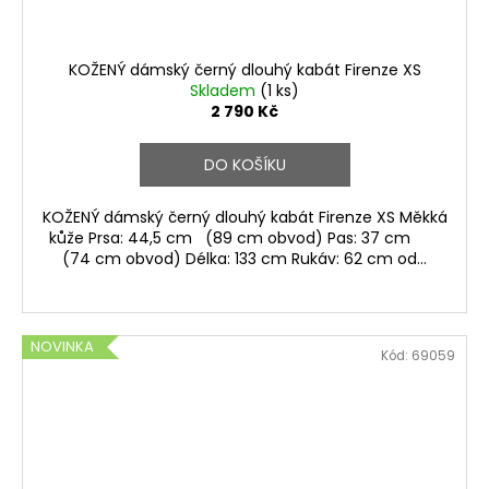
KOŽENÝ dámský černý dlouhý kabát Firenze XS
Skladem
(1 ks)
2 790 Kč
DO KOŠÍKU
KOŽENÝ dámský černý dlouhý kabát Firenze XS Měkká
kůže Prsa: 44,5 cm (89 cm obvod) Pas: 37 cm
(74 cm obvod) Délka: 133 cm Rukáv: 62 cm od...
NOVINKA
Kód:
69059