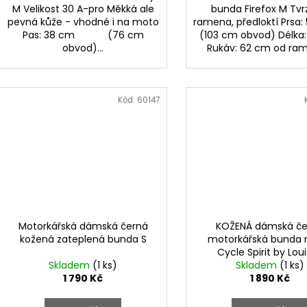
M Velikost 30 A-pro Měkká ale
bunda Firefox M Tv
pevná kůže - vhodné i na moto
ramena, předloktí Prsa:
Pas: 38 cm (76 cm
(103 cm obvod) Délka
obvod)...
Rukáv: 62 cm od r
Kód:
60147
Motorkářská dámská černá
KOŽENÁ dámská če
kožená zateplená bunda S
motorkářská bunda n
Cycle Spirit by Lou
Skladem
(1 ks)
Skladem
(1 ks)
1 790 Kč
1 890 Kč