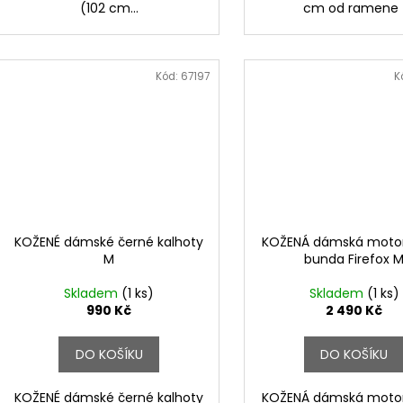
(102 cm...
cm od ramen
Kód:
67197
K
KOŽENÉ dámské černé kalhoty
KOŽENÁ dámská motor
M
bunda Firefox 
Skladem
(1 ks)
Skladem
(1 ks)
990 Kč
2 490 Kč
DO KOŠÍKU
DO KOŠÍKU
KOŽENÉ dámské černé kalhoty
KOŽENÁ dámská motor