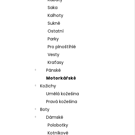
l
Saka
Kalhoty
Sukně
Ostatní
Parky
Pro plnoštíhlé
Vesty
Kraťasy
Pánské
Motorkářské
Kožichy
Umělá kožešina
Pravá kožešina
Boty
Dámské
Polobotky
Kotníkové