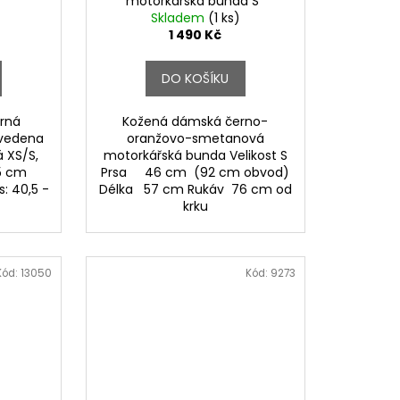
motorkářská bunda S*
Skladem
(1 ks)
1 490 Kč
DO KOŠÍKU
rná
Kožená dámská černo-
uvedena
oranžovo-smetanová
á XS/S,
motorkářská bunda Velikost S
46,5 cm
Prsa 46 cm (92 cm obvod)
: 40,5 -
Délka 57 cm Rukáv 76 cm od
krku
Kód:
13050
Kód:
9273