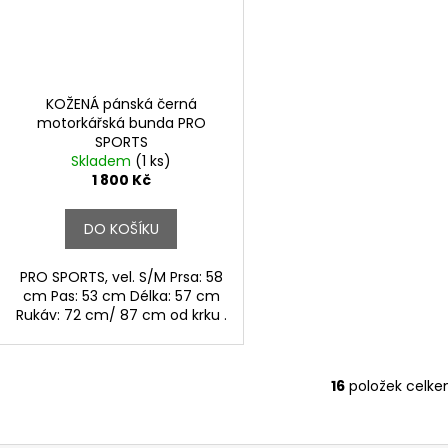
KOŽENÁ pánská černá
motorkářská bunda PRO
SPORTS
Skladem
(1 ks)
1 800 Kč
DO KOŠÍKU
PRO SPORTS, vel. S/M Prsa: 58
cm Pas: 53 cm Délka: 57 cm
Rukáv: 72 cm/ 87 cm od krku .
16
položek celk
O
v
l