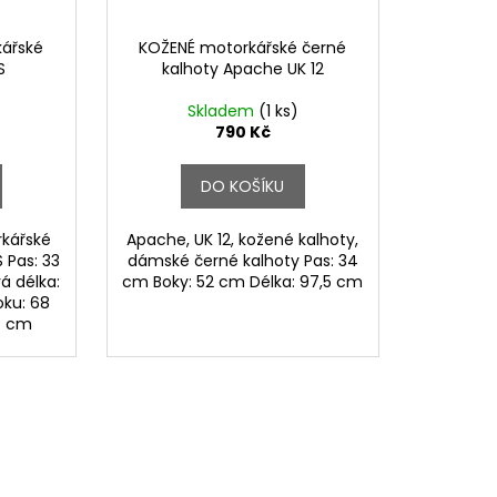
kářské
KOŽENÉ motorkářské černé
S
kalhoty Apache UK 12
Skladem
(1 ks)
790 Kč
DO KOŠÍKU
rkářské
Apache, UK 12, kožené kalhoty,
S Pas: 33
dámské černé kalhoty Pas: 34
á délka:
cm Boky: 52 cm Délka: 97,5 cm
oku: 68
9 cm