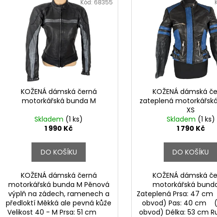
n
ý
Kód:
68355
í
p
p
i
r
s
o
p
d
r
u
o
k
d
KOŽENÁ dámská černá
KOŽENÁ dámská če
t
motorkářská bunda M
zateplená motorkářsk
u
XS
ů
k
Skladem
(1 ks)
Skladem
(1 ks)
t
1 990 Kč
1 790 Kč
ů
DO KOŠÍKU
DO KOŠÍKU
KOŽENÁ dámská černá
KOŽENÁ dámská če
motorkářská bunda M Pěnová
motorkářská bund
výplň na zádech, ramenech a
Zateplená Prsa: 47 c
předloktí Měkká ale pevná kůže
obvod) Pas: 40 cm 
Velikost 40 - M Prsa: 51 cm
obvod) Délka: 53 cm R