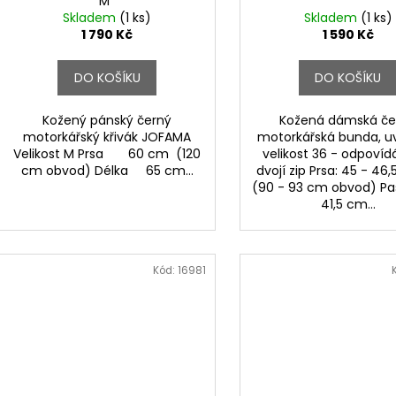
M*
Skladem
(1 ks)
Skladem
(1 ks)
1 790 Kč
1 590 Kč
DO KOŠÍKU
DO KOŠÍKU
Kožený pánský černý
Kožená dámská če
motorkářský křivák JOFAMA
motorkářská bunda, 
Velikost M Prsa 60 cm (120
velikost 36 - odpovíd
cm obvod) Délka 65 cm...
dvojí zip Prsa: 45 - 
(90 - 93 cm obvod) Pas
41,5 cm...
Kód:
16981