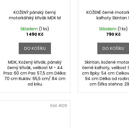
KOŽENÝ pánský černý
KOŽENÉ černé motor
motorkářský křivák MDK M
kalhoty Skintan 
Skladem
(1 ks)
Skladem
(1 ks)
1 490 Kč
790 Kč
DO KOŠÍKU
DO KOŠÍKU
MDK, Kožený křivák, pánský
Skintan, kožené moto
černý křivák, velikost M - 44
černé kalhoty, velikost 
Prsa: 60 cm Pas: 57,5 cm Délka:
cm Bpky: 54 cm Celkov
70 cm Rukáv: 65,5 cm/ 84 cm
94 cm Délka od rozkr
od krku
cm Šířka stehna: 2
Kód:
4029