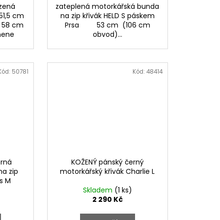
rzená
zateplená motorkářská bunda
 51,5 cm
na zip křivák HELD S páskem
: 58 cm
Prsa 53 cm (106 cm
amene
obvod)...
Kód:
50781
Kód:
48414
rná
KOŽENÝ pánský černý
a zip
motorkářský křivák Charlie L
is M
Skladem
(1 ks)
2 290 Kč