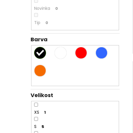
Novinka
0
Tip
0
Barva
Velikost
XS
1
S
5