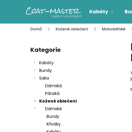
K
Přejít
na
o
Kabáty
Bu
obsah
Zpět
Zpět
š
do
do
í
Domů
Kožené oblečení
Motorkářské
k
obchodu
obchodu
P
o
Kategorie
Přeskočit
s
kategorie
t
Kabáty
r
Bundy
a
Saka
n
Dámská
n
Pánská
í
Kožené oblečení
p
Dámské
a
Bundy
n
Křiváky
e
Kabáty