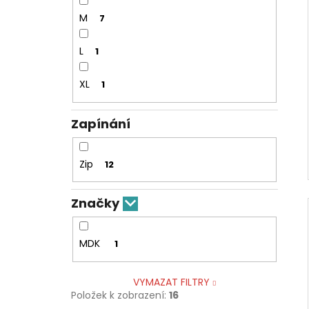
M
7
L
1
XL
1
Zapínání
Zip
12
Značky
MDK
1
VYMAZAT FILTRY
Položek k zobrazení:
16