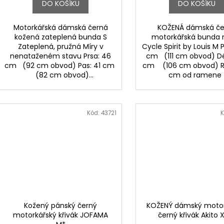
DO KOŠÍKU
DO KOŠÍKU
Motorkářská dámská černá
KOŽENÁ dámská če
kožená zateplená bunda S
motorkářská bunda n
Zateplená, pružná Míry v
Cycle Spirit by Louis M P
nenataženém stavu Prsa: 46
cm (111 cm obvod) Dé
cm (92 cm obvod) Pas: 41 cm
cm (106 cm obvod) Ru
(82 cm obvod)...
cm od ramen
Kód:
43721
K
Kožený pánský černý
KOŽENÝ dámský motor
motorkářský křivák JOFAMA
černý křivák Akito 