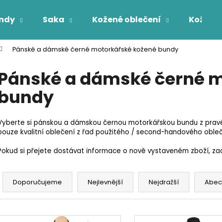
ndy
Saka
Kožené oblečení
Kožichy
Pánské a dámské černé motorkářské kožené bundy
Co potřebujete najít?
Pánské a dámské černé m
bundy
HLEDAT
Vyberte si pánskou a dámskou černou motorkářskou bundu z prav
pouze kvalitní oblečení z řad použitého / second-handového obleč
Pokud si přejete dostávat informace o nově vystaveném zboží, zade
Ř
a
Doporučujeme
Nejlevnější
Nejdražší
Abec
z
e
V