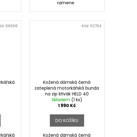
e
ramene
ód:
66566
Kód:
62764
kářská
Kožená dámská černá
M
zateplená motorkářská bunda
na zip křivák HELD 40
Skladem
(1 ks)
1 990 Kč
DO KOŠÍKU
kářská
Kožená dámská černá