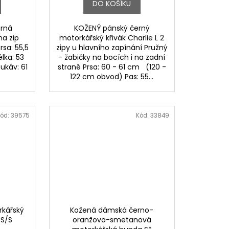
DO KOŠÍKU
rná
KOŽENÝ pánský černý
a zip
motorkářský křivák Charlie L 2
rsa: 55,5
zipy u hlavního zapínání Pružný
lka: 53
- žabičky na bocích i na zadní
káv: 61
straně Prsa: 60 - 61 cm (120 -
e
122 cm obvod) Pas: 55...
ód:
39575
Kód:
33849
kářský
Kožená dámská černo-
XS/S
oranžovo-smetanová