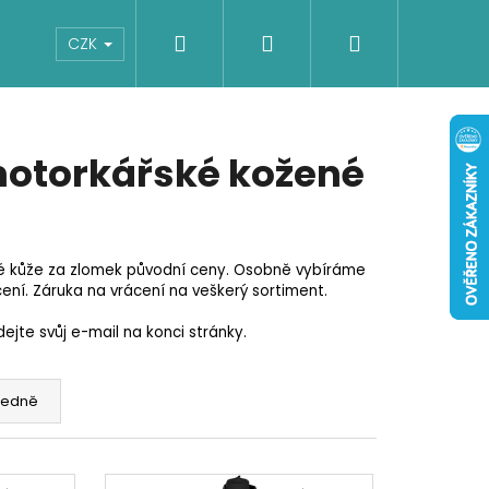
Hledat
Přihlášení
Nákupní
Boty
Dětské
Šaty
Overaly
CZK
košík
otorkářské kožené
é kůže za zlomek původní ceny. Osobně vybíráme
ení. Záruka na vrácení na veškerý sortiment.
jte svůj e-mail na konci stránky.
edně