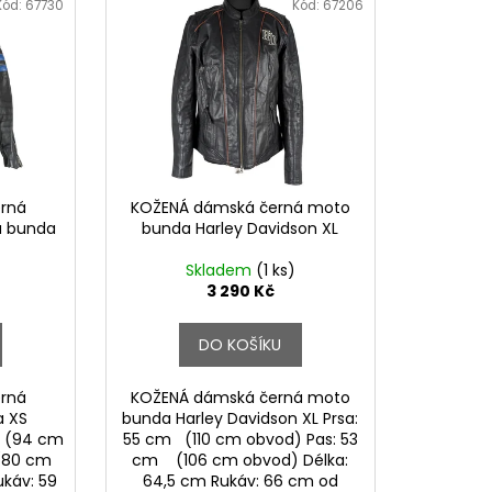
Kód:
67730
Kód:
67206
rná
KOŽENÁ dámská černá moto
á bunda
bunda Harley Davidson XL
Skladem
(1 ks)
3 290 Kč
DO KOŠÍKU
rná
KOŽENÁ dámská černá moto
a XS
bunda Harley Davidson XL Prsa:
m (94 cm
55 cm (110 cm obvod) Pas: 53
(80 cm
cm (106 cm obvod) Délka:
ukáv: 59
64,5 cm Rukáv: 66 cm od