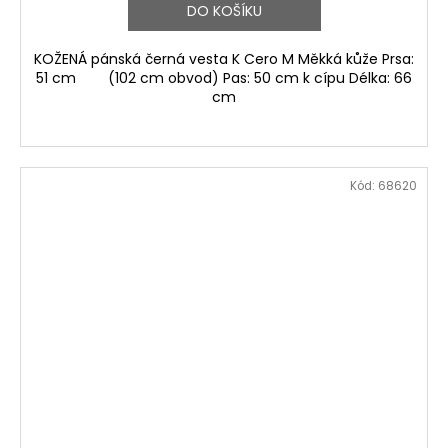
DO KOŠÍKU
KOŽENÁ pánská černá vesta K Cero M Měkká kůže Prsa:
51 cm (102 cm obvod) Pas: 50 cm k cípu Délka: 66
cm
Kód:
68620