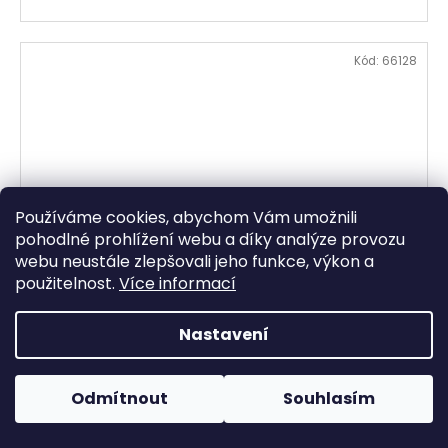
Kód:
66128
Používáme cookies, abychom Vám umožnili
pohodlné prohlížení webu a díky analýze provozu
webu neustále zlepšovali jeho funkce, výkon a
použitelnost.
Více informací
Nastavení
KOŽENÁ pánská hnědá vesta Sauria 50
Skladem
(1 ks)
Odmítnout
Souhlasím
990 Kč