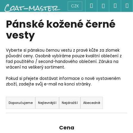
K
Přejít
Hledat
Náku
M
Přihlášen
CZK
na
o
obsah
Zpět
Zpět
košík
š
Pánské kožené černé
í
C
vesty
k
o
p
Vyberte si pánskou černou vestu z pravé kůže za zlomek
o
původní ceny. Osobně vybíráme pouze kvalitní oblečení z
t
řad použitého / second-handového oblečení. Záruka na
vrácení na veškerý sortiment.
ř
e
Pokud si přejete dostávat informace o nově vystaveném
zboží, zadejte svůj e-mail na konci stránky.
b
u
Ř
j
a
Doporučujeme
Nejlevnější
Nejdražší
Abecedně
e
z
t
e
e
n
Cena
n