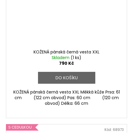
KOŽENÁ pánská černá vesta XXL
Skladem
(1 ks)
790 Kč
DO KOŠÍKU
KOŽENÁ pánská černá vesta XXL Měkká kůže Prsa: 61
cm (122 cm obvod) Pas: 60 cm (120 cm
obvod) Délka: 66 cm
S CEDULKOU
Kód:
68973