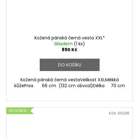
Kožená pánská černá vesta XXL*
Skladem
(1 ks)
890 Kč
DO KOŠÍKU
Kožená pánská černá vestaVelikost XXLMěkká
kůžePrsa 66 cm (132 cm obvod)Délka 70 cm
NOVINKA
Kód:
69249