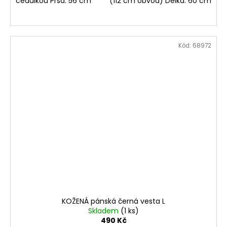
cedulkou Prsa: 56 cm (112 cm obvod) Délka: 60 cm
Kód:
68972
KOŽENÁ pánská černá vesta L
Skladem
(1 ks)
490 Kč