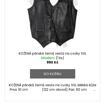
s
p
r
o
d
u
k
t
ů
KOŽENÁ pánská černá vesta na cvoky XXL
Skladem
(1 ks)
990 Kč
DO KOŠÍKU
KOŽENÁ pánská černá vesta na cvoky XXL Měkká kůže
Prsa: 61 cm (122 cm obvod) Pas: 60 cm ...