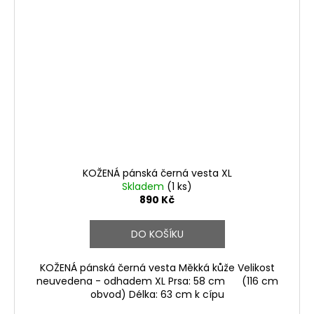
KOŽENÁ pánská černá vesta XL
Skladem
(1 ks)
890 Kč
DO KOŠÍKU
KOŽENÁ pánská černá vesta Měkká kůže Velikost
neuvedena - odhadem XL Prsa: 58 cm (116 cm
obvod) Délka: 63 cm k cípu