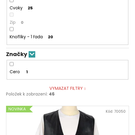
Cvoky
25
Zip
0
Knoflíky - 1 řada
20
Značky
Cero
1
VYMAZAT FILTRY
Položek k zobrazení:
46
V
NOVINKA
Kód:
70050
ý
p
i