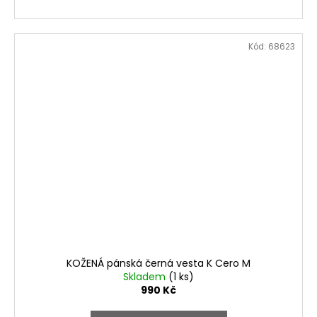
Kód:
68623
KOŽENÁ pánská černá vesta K Cero M
Skladem
(1 ks)
990 Kč