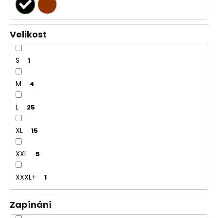
Velikost
S
1
M
4
L
25
XL
15
XXL
5
XXXL+
1
Zapínání