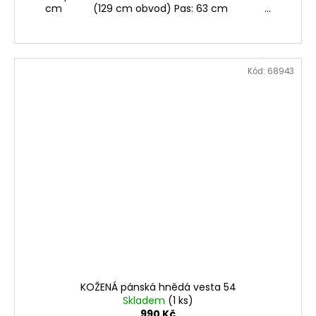
cm (129 cm obvod) Pas: 63 cm ...
Kód:
68943
KOŽENÁ pánská hnědá vesta 54
Skladem
(1 ks)
990 Kč