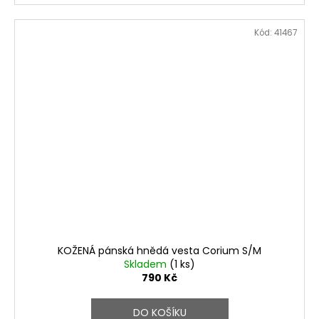
Kód:
41467
KOŽENÁ pánská hnědá vesta Corium S/M
Skladem
(1 ks)
790 Kč
DO KOŠÍKU