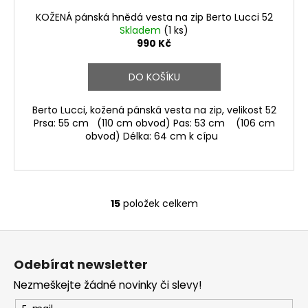
KOŽENÁ pánská hnědá vesta na zip Berto Lucci 52
Skladem
(1 ks)
990 Kč
DO KOŠÍKU
Berto Lucci, kožená pánská vesta na zip, velikost 52
Prsa: 55 cm (110 cm obvod) Pas: 53 cm (106 cm
obvod) Délka: 64 cm k cípu
15
položek celkem
O
v
Z
l
á
á
Odebírat newsletter
d
p
a
Nezmeškejte žádné novinky či slevy!
a
c