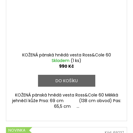
KOŽENÁ pánská hnědá vesta Ross&Cole 60
Skladem
(1 ks)
990 Kč
DO KOŠÍKU
KOŽENÁ pánská hnědá vesta Ross&Cole 60 Měkká
jehněčí kůže Prsa: 69 cm (138 cm obvod) Pas:
65,5 cm ...
NOVINKA
Kód:
69237