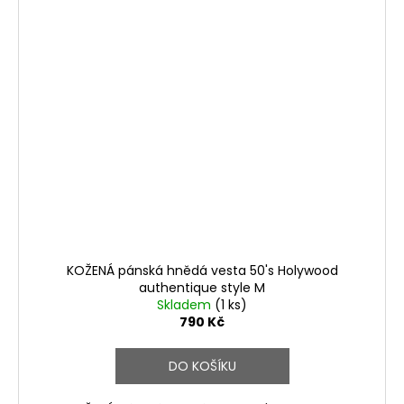
KOŽENÁ pánská hnědá vesta 50's Holywood
authentique style M
Skladem
(1 ks)
790 Kč
DO KOŠÍKU