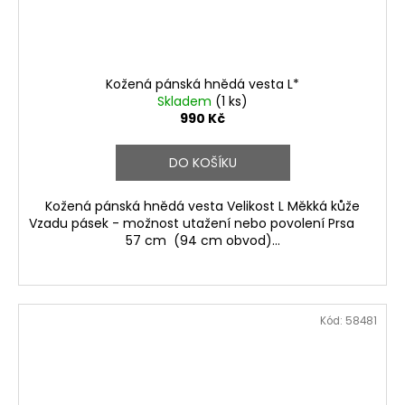
Kožená pánská hnědá vesta L*
Skladem
(1 ks)
990 Kč
DO KOŠÍKU
Kožená pánská hnědá vesta Velikost L Měkká kůže
Vzadu pásek - možnost utažení nebo povolení Prsa
57 cm (94 cm obvod)...
Kód:
58481