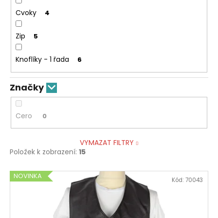
Cvoky
4
Zip
5
Knoflíky - 1 řada
6
Značky
Cero
0
VYMAZAT FILTRY
Položek k zobrazení:
15
V
NOVINKA
Kód:
70043
ý
p
i