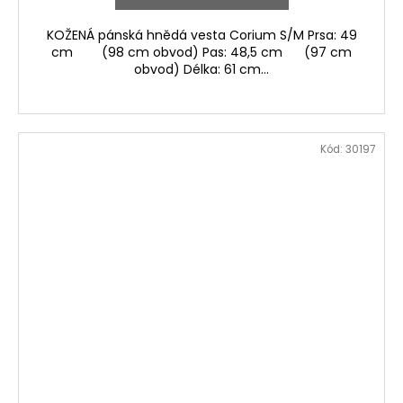
KOŽENÁ pánská hnědá vesta Corium S/M Prsa: 49
cm (98 cm obvod) Pas: 48,5 cm (97 cm
obvod) Délka: 61 cm...
Kód:
30197