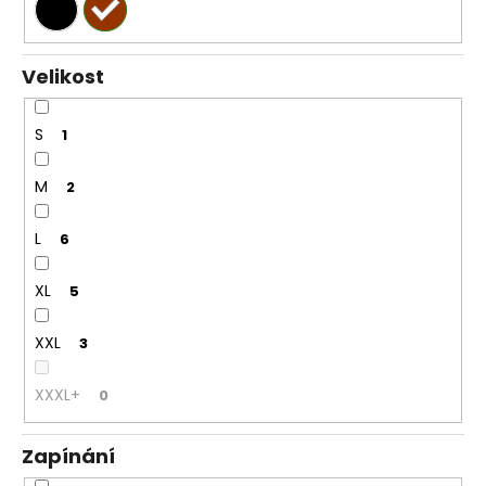
Velikost
S
1
M
2
L
6
XL
5
XXL
3
XXXL+
0
Zapínání