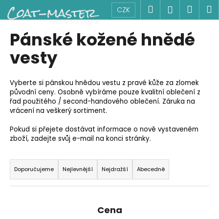
K
Přejít
Hledat
Náku
M
Přihlášen
CZK
na
o
obsah
Zpět
Zpět
košík
š
Pánské kožené hnědé
í
C
vesty
k
o
p
Vyberte si pánskou hnědou vestu z pravé kůže za zlomek
o
původní ceny. Osobně vybíráme pouze kvalitní oblečení z
t
řad použitého / second-handového oblečení. Záruka na
vrácení na veškerý sortiment.
ř
e
Pokud si přejete dostávat informace o nově vystaveném
zboží, zadejte svůj e-mail na konci stránky.
b
u
Ř
j
a
Doporučujeme
Nejlevnější
Nejdražší
Abecedně
e
z
t
e
e
n
Cena
n