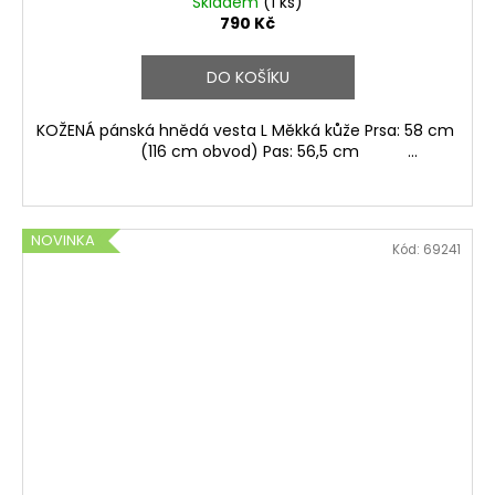
Skladem
(1 ks)
790 Kč
DO KOŠÍKU
KOŽENÁ pánská hnědá vesta L Měkká kůže Prsa: 58 cm
(116 cm obvod) Pas: 56,5 cm ...
NOVINKA
Kód:
69241