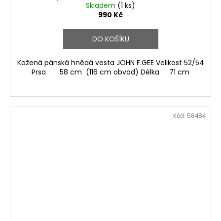
Skladem
(1 ks)
990 Kč
DO KOŠÍKU
Kožená pánská hnědá vesta JOHN F.GEE Velikost 52/54
Prsa 58 cm (116 cm obvod) Délka 71 cm
Kód:
58484