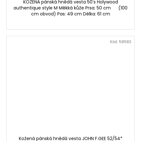
KOŽENÁ pánská hnědá vesta 50's Holywood
authentique style M Měkká kůže Prsa: 50 cm (100
cm obvod) Pas: 49 cm Délka: 61 cm
Kód:
58583
Kožená pánská hnědá vesta JOHN F.GEE 52/54*