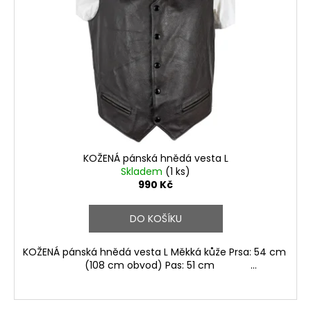
s
p
r
o
d
u
k
t
ů
KOŽENÁ pánská hnědá vesta L
Skladem
(1 ks)
990 Kč
DO KOŠÍKU
KOŽENÁ pánská hnědá vesta L Měkká kůže Prsa: 54 cm
(108 cm obvod) Pas: 51 cm ...