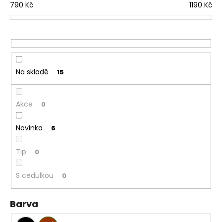
í
790
Kč
1190
Kč
a
p
j
r
í
o
t
d
?
u
Na skladě
15
k
t
ů
Akce
0
HLEDAT
Novinka
6
Tip
0
S cedulkou
0
Barva