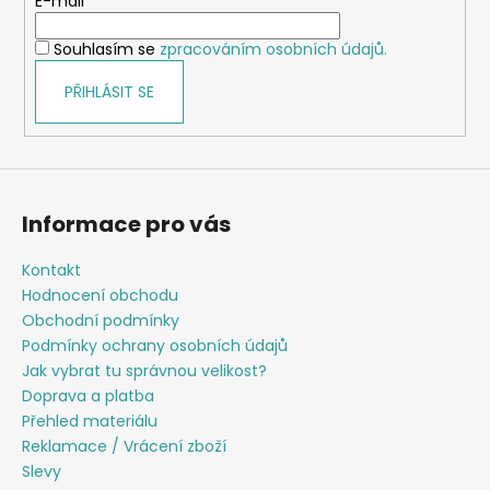
t
E-mail
í
í
p
Souhlasím se
zpracováním osobních údajů.
r
v
PŘIHLÁSIT SE
k
y
v
ý
p
Informace pro vás
i
s
Kontakt
u
Hodnocení obchodu
Obchodní podmínky
Podmínky ochrany osobních údajů
Jak vybrat tu správnou velikost?
Doprava a platba
Přehled materiálu
Reklamace / Vrácení zboží
Slevy