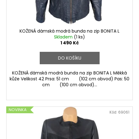
u
k
t
ů
KOŽENÁ dámská modrá bunda na zip BONITA L
Skladem
(1 ks)
1 490 Kč
DO KOŠÍKU
KOŽENÁ dámská modrá bunda na zip BONITA L Měkká
kůže Velikost 42 Prsa: 51 cm (102 cm obvod) Pas: 50
cm (100 cm obvod)...
NOVINKA
Kód:
69061