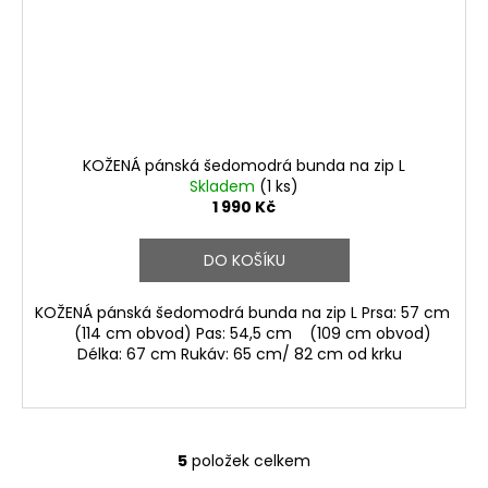
KOŽENÁ pánská šedomodrá bunda na zip L
Skladem
(1 ks)
1 990 Kč
DO KOŠÍKU
KOŽENÁ pánská šedomodrá bunda na zip L Prsa: 57 cm
(114 cm obvod) Pas: 54,5 cm (109 cm obvod)
Délka: 67 cm Rukáv: 65 cm/ 82 cm od krku
5
položek celkem
O