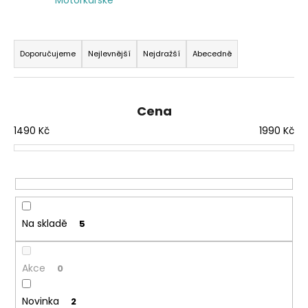
a
j
Ř
í
a
Doporučujeme
Nejlevnější
Nejdražší
Abecedně
t
z
?
e
n
Cena
í
1490
Kč
1990
Kč
p
r
HLEDAT
o
d
u
Na skladě
5
k
t
ů
Akce
0
Novinka
2