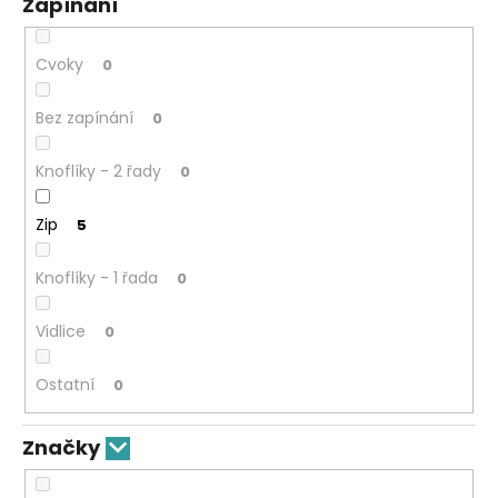
Zapínání
Cvoky
0
Bez zapínání
0
Knoflíky - 2 řady
0
Zip
5
Knoflíky - 1 řada
0
Vidlice
0
Ostatní
0
Značky