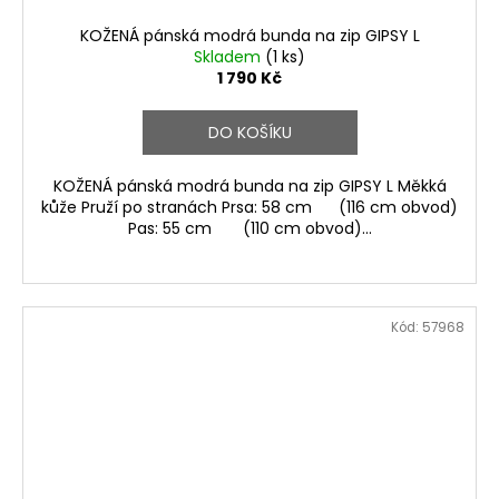
KOŽENÁ pánská modrá bunda na zip GIPSY L
Skladem
(1 ks)
1 790 Kč
DO KOŠÍKU
KOŽENÁ pánská modrá bunda na zip GIPSY L Měkká
kůže Pruží po stranách Prsa: 58 cm (116 cm obvod)
Pas: 55 cm (110 cm obvod)...
Kód:
57968