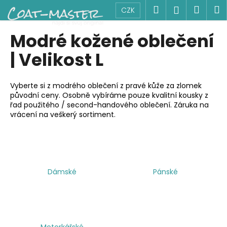
K
Přejít
Hledat
Náku
M
Přihlášen
CZK
na
o
obsah
Zpět
Zpět
košík
š
Modré kožené oblečení
í
C
| Velikost L
k
o
p
Vyberte si z modrého oblečení z pravé kůže za zlomek
o
původní ceny. Osobně vybíráme pouze kvalitní kousky z
řad použitého / second-handového oblečení. Záruka na
t
vrácení na veškerý sortiment.
ř
e
b
u
j
Dámské
Pánské
e
t
e
n
Motorkářské