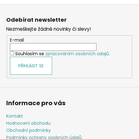
v
Z
l
á
á
Odebírat newsletter
d
p
a
Nezmeškejte žádné novinky či slevy!
a
c
t
E-mail
í
í
p
Souhlasím se
zpracováním osobních údajů.
r
v
PŘIHLÁSIT SE
k
y
v
ý
p
Informace pro vás
i
s
Kontakt
u
Hodnocení obchodu
Obchodní podmínky
Podmínky ochrany osobních údajů