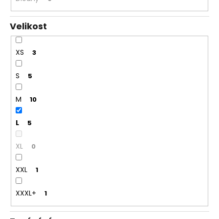
Velikost
XS
3
S
5
M
10
L
5
XL
0
XXL
1
XXXL+
1