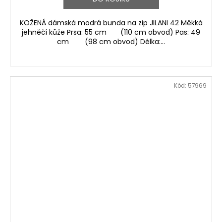
KOŽENÁ dámská modrá bunda na zip JILANI 42 Měkká
jehněčí kůže Prsa: 55 cm (110 cm obvod) Pas: 49
cm (98 cm obvod) Délka:...
Kód:
57969