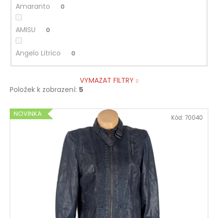
Amaranto
0
AMISU
0
Angelo Litrico
0
VYMAZAT FILTRY
Položek k zobrazení:
5
V
NOVINKA
Kód:
70040
ý
p
i
s
p
r
o
d