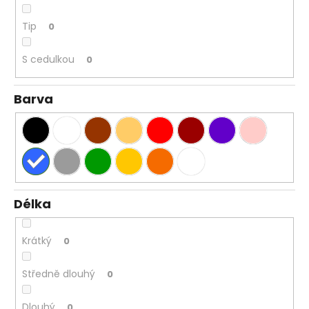
Tip
0
S cedulkou
0
Barva
Délka
Krátký
0
Středně dlouhý
0
Dlouhý
0