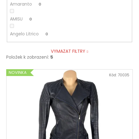
Amaranto
0
AMISU
0
Angelo Litrico
0
VYMAZAT FILTRY
Položek k zobrazení:
5
V
NOVINKA
Kód:
70035
ý
p
i
s
p
r
o
d