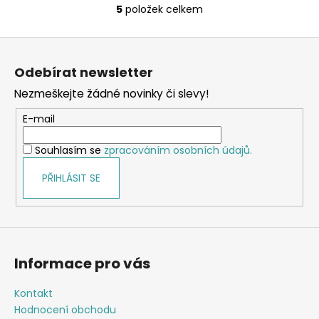
5
položek celkem
O
v
Z
l
á
á
Odebírat newsletter
d
p
a
Nezmeškejte žádné novinky či slevy!
a
c
t
E-mail
í
í
p
Souhlasím se
zpracováním osobních údajů.
r
v
PŘIHLÁSIT SE
k
y
v
ý
p
Informace pro vás
i
s
Kontakt
u
Hodnocení obchodu