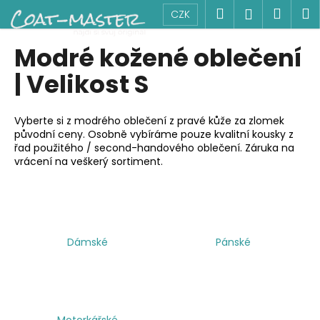
K
Přejít
Hledat
Náku
M
Přihlášen
CZK
na
o
obsah
Zpět
Zpět
košík
š
Modré kožené oblečení
í
C
| Velikost S
k
o
p
Vyberte si z modrého oblečení z pravé kůže za zlomek
o
původní ceny. Osobně vybíráme pouze kvalitní kousky z
řad použitého / second-handového oblečení. Záruka na
t
vrácení na veškerý sortiment.
ř
e
b
u
j
Dámské
Pánské
e
t
e
n
Motorkářské