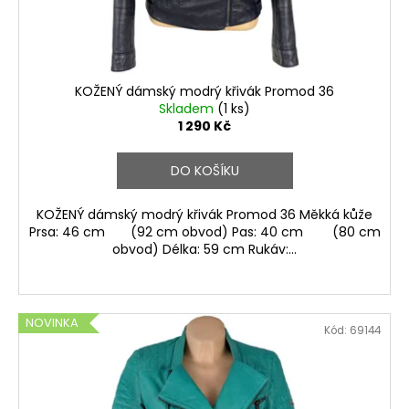
u
k
t
ů
KOŽENÝ dámský modrý křivák Promod 36
Skladem
(1 ks)
1 290 Kč
DO KOŠÍKU
KOŽENÝ dámský modrý křivák Promod 36 Měkká kůže
Prsa: 46 cm (92 cm obvod) Pas: 40 cm (80 cm
obvod) Délka: 59 cm Rukáv:...
NOVINKA
Kód:
69144