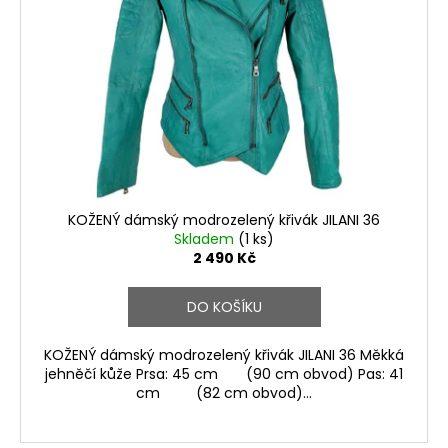
KOŽENÝ dámský modrozelený křivák JILANI 36
Skladem
(1 ks)
2 490 Kč
DO KOŠÍKU
KOŽENÝ dámský modrozelený křivák JILANI 36 Měkká
jehněčí kůže Prsa: 45 cm (90 cm obvod) Pas: 41
cm (82 cm obvod)...