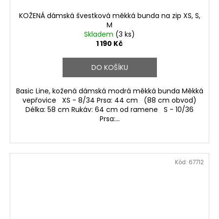
KOŽENÁ dámská švestková měkká bunda na zip XS, S,
M
Skladem
(3 ks)
1 190 Kč
DO KOŠÍKU
Basic Line, kožená dámská modrá měkká bunda Měkká
vepřovice XS - 8/34 Prsa: 44 cm (88 cm obvod)
Délka: 58 cm Rukáv: 64 cm od ramene S - 10/36
Prsa:...
Kód:
67712