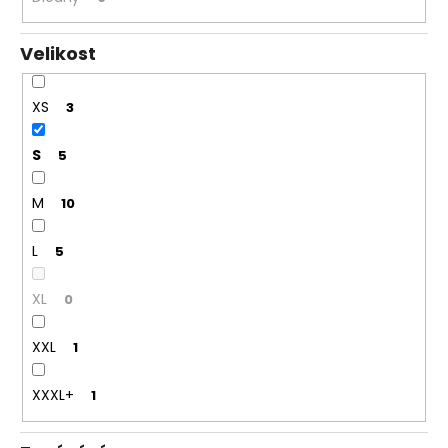
Velikost
XS
3
S
5
M
10
L
5
XL
0
XXL
1
XXXL+
1