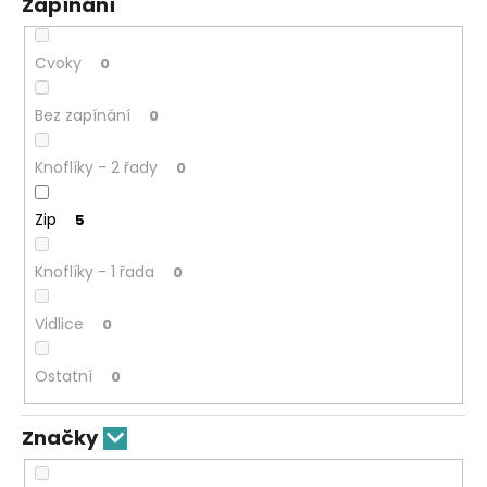
Zapínání
Cvoky
0
Bez zapínání
0
Knoflíky - 2 řady
0
Zip
5
Knoflíky - 1 řada
0
Vidlice
0
Ostatní
0
Značky