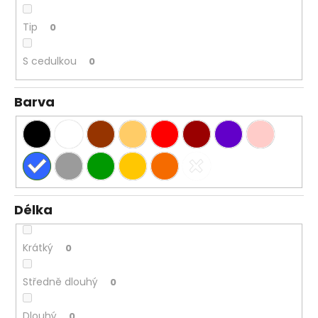
Tip
0
S cedulkou
0
Barva
Délka
Krátký
0
Středně dlouhý
0
Dlouhý
0