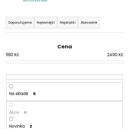
a
j
Ř
í
a
Doporučujeme
Nejlevnější
Nejdražší
Abecedně
t
z
?
e
n
Cena
í
1190
Kč
2490
Kč
p
r
HLEDAT
o
d
u
Na skladě
5
k
t
ů
Akce
0
Novinka
2