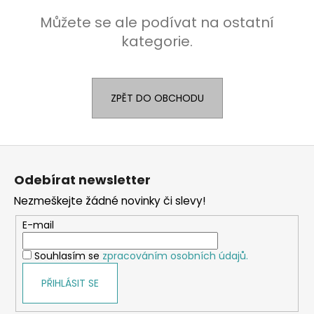
Můžete se ale podívat na ostatní
kategorie.
ZPĚT DO OBCHODU
Z
á
Odebírat newsletter
p
Nezmeškejte žádné novinky či slevy!
a
t
E-mail
í
Souhlasím se
zpracováním osobních údajů.
PŘIHLÁSIT SE