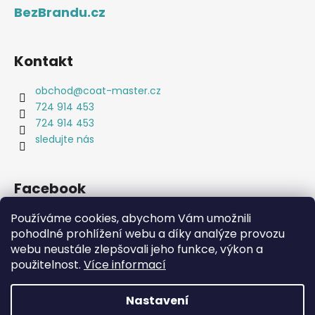
BezBrandu.cz
Kontakt
obchod
@
coat-master.cz
724 914 453
724 914 453
sledujte nás
Facebook
Používáme cookies, abychom Vám umožnili
pohodlné prohlížení webu a díky analýze provozu
webu neustále zlepšovali jeho funkce, výkon a
Coat-Master.cz
Doplňky ve 100% kvalitě za 10% ceny
použitelnost.
Více informací
Nastavení
Vytvořil Shoptet