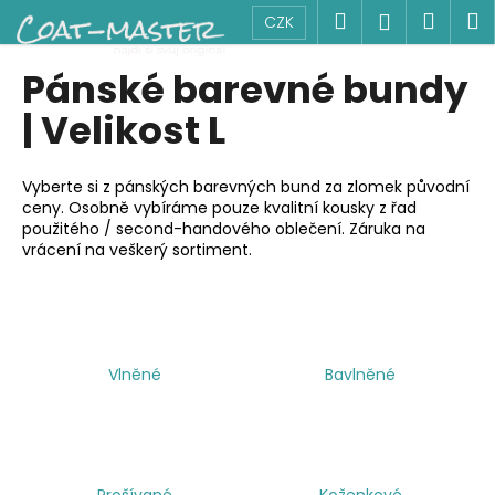
K
Přejít
Hledat
Náku
M
Přihlášen
CZK
na
o
obsah
Zpět
Zpět
košík
š
Pánské barevné bundy
í
C
| Velikost L
k
o
p
Vyberte si z pánských barevných bund za zlomek původní
o
ceny. Osobně vybíráme pouze kvalitní kousky z řad
použitého / second-handového oblečení. Záruka na
t
vrácení na veškerý sortiment.
ř
e
b
u
j
Vlněné
Bavlněné
e
t
e
n
Prošívané
Koženkové