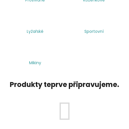
a
j
í
t
Lyžařské
Sportovní
?
Mikiny
HLEDAT
Produkty teprve připravujeme.