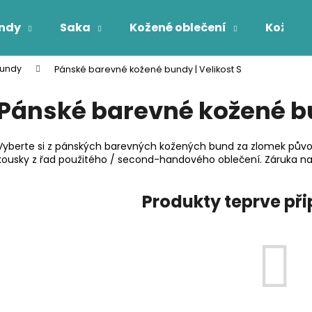
ndy
Saka
Kožené oblečení
Kožichy
undy
Pánské barevné kožené bundy | Velikost S
Co potřebujete najít?
Pánské barevné kožené bu
HLEDAT
Vyberte si z pánských barevných kožených bund za zlomek půvo
kousky z řad použitého / second-handového oblečení. Záruka na
Produkty teprve př