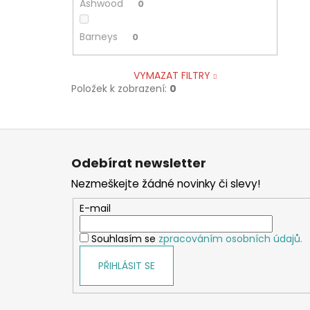
Ashwood
0
Barneys
0
VYMAZAT FILTRY
Položek k zobrazení:
0
Z
á
Odebírat newsletter
p
Nezmeškejte žádné novinky či slevy!
a
t
E-mail
í
Souhlasím se
zpracováním osobních údajů.
PŘIHLÁSIT SE