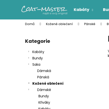
K
Přejít
na
o
Kabáty
Bu
obsah
Zpět
Zpět
š
do
do
í
Domů
Kožené oblečení
Pánské
B
k
obchodu
obchodu
P
o
Kategorie
Přeskočit
s
kategorie
t
Kabáty
r
Bundy
a
Saka
n
Dámská
n
Pánská
í
Kožené oblečení
p
Dámské
a
Bundy
n
Křiváky
e
Kabáty