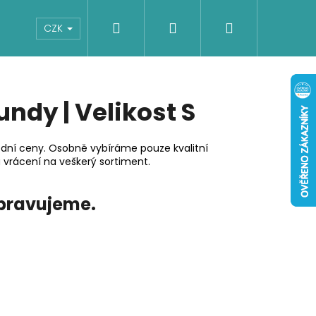
Hledat
Přihlášení
Nákupní
Boty
Dětské
Šaty
Overaly
CZK
košík
ndy | Velikost S
dní ceny. Osobně vybíráme pouze kvalitní
 vrácení na veškerý sortiment.
ipravujeme.