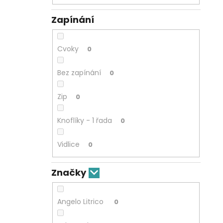
Zapínání
Cvoky
0
Bez zapínání
0
Zip
0
Knoflíky - 1 řada
0
Vidlice
0
Značky
Angelo Litrico
0