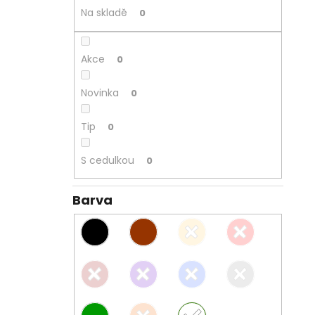
Na skladě
0
Akce
0
Novinka
0
Tip
0
S cedulkou
0
Barva