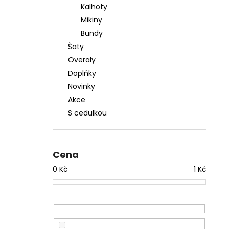
Kalhoty
Mikiny
Bundy
Šaty
Overaly
Doplňky
Novinky
Akce
S cedulkou
Cena
0
Kč
1
Kč