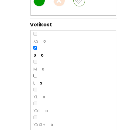
Velikost
XS
0
S
0
M
0
L
2
XL
0
XXL
0
XXXL+
0