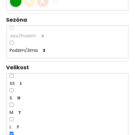
Sezóna
Jaro/Podzim
0
Podzim/Zima
3
Velikost
XS
1
S
11
M
7
L
7