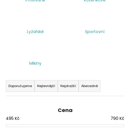
a
j
í
t
Lyžařské
Sportovní
?
Mikiny
HLEDAT
Ř
a
Doporučujeme
Nejlevnější
Nejdražší
Abecedně
z
e
n
Cena
í
495
Kč
790
Kč
p