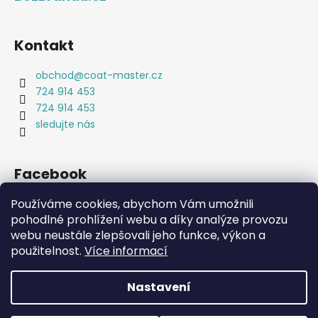
Kontakt
obchod
@
coat-master.cz
724 914 453
724 914 453
sledujte nás
Facebook
Používáme cookies, abychom Vám umožnili
pohodlné prohlížení webu a díky analýze provozu
webu neustále zlepšovali jeho funkce, výkon a
použitelnost.
Více informací
Coat-Master.cz
Doplňky ve 100% kvalitě za 10% ceny
Nastavení
Vytvořil Shoptet