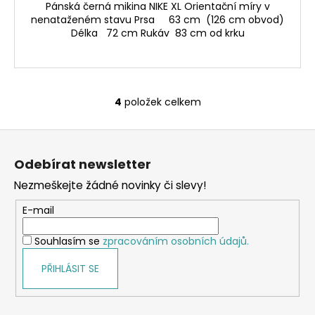
Pánská černá mikina NIKE XL Orientační míry v
nenataženém stavu Prsa 63 cm (126 cm obvod)
Délka 72 cm Rukáv 83 cm od krku
4
položek celkem
O
v
Z
l
á
á
Odebírat newsletter
d
p
a
Nezmeškejte žádné novinky či slevy!
a
c
t
E-mail
í
í
p
Souhlasím se
zpracováním osobních údajů.
r
v
PŘIHLÁSIT SE
k
y
v