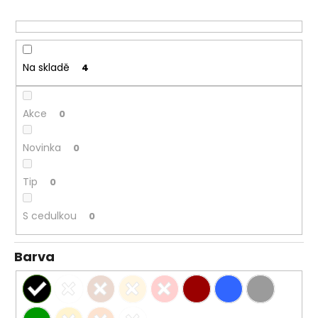
r
o
d
u
Na skladě
4
k
t
ů
Akce
0
Novinka
0
Tip
0
S cedulkou
0
Barva