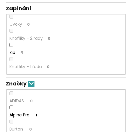
Zapínání
Cvoky
0
Knoflíky - 2 řady
0
Zip
4
Knoflíky - 1 řada
0
Značky
ADIDAS
0
Alpine Pro
1
Burton
0