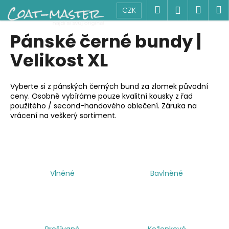
K
Přejít
Hledat
Náku
M
Přihlášen
CZK
na
o
obsah
Zpět
Zpět
košík
š
Pánské černé bundy |
í
C
Velikost XL
k
o
p
Vyberte si z pánských černých bund za zlomek původní
o
ceny. Osobně vybíráme pouze kvalitní kousky z řad
použitého / second-handového oblečení. Záruka na
t
vrácení na veškerý sortiment.
ř
e
b
u
j
Vlněné
Bavlněné
e
t
e
n
Prošívané
Koženkové