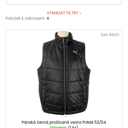
VYMAZAT FILTRY
Položek k zobrazení:
4
V
Kód:
66301
ý
p
i
s
p
r
o
d
u
k
t
ů
Pánská černá prošívaná vesta PUMA 52/54
Skladem
(1 ks)