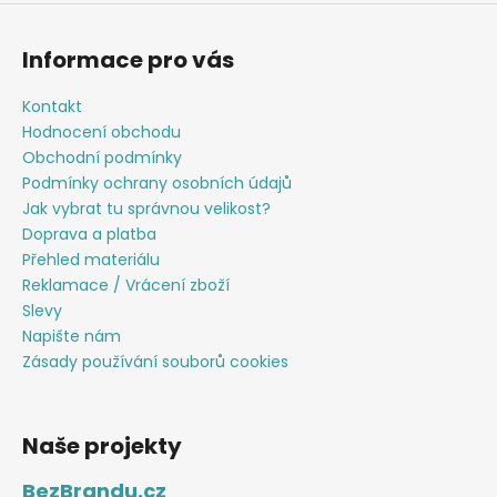
ý
p
Informace pro vás
i
s
Kontakt
u
Hodnocení obchodu
Obchodní podmínky
Podmínky ochrany osobních údajů
Jak vybrat tu správnou velikost?
Doprava a platba
Přehled materiálu
Reklamace / Vrácení zboží
Slevy
Napište nám
Zásady používání souborů cookies
Naše projekty
BezBrandu.cz