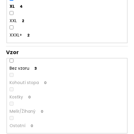
XL
4
XXL
2
XXXL+
2
Vzor
Bez vzoru
3
Kohoutí stopa
0
Kostky
0
Melír/Žíhaný
0
Ostatní
0