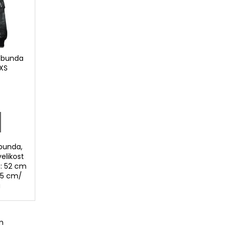
 bunda
 XS
 bunda,
elikost
a: 52 cm
65 cm/
u
m