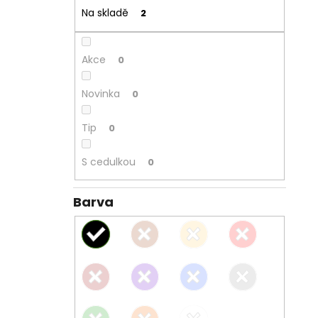
Na skladě
2
Akce
0
Novinka
0
Tip
0
S cedulkou
0
Barva