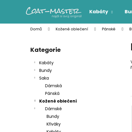
K
Přejít
na
o
Kabáty
Bu
obsah
Zpět
Zpět
š
do
do
í
Domů
Kožené oblečení
Pánské
B
k
obchodu
obchodu
P
o
Kategorie
Přeskočit
s
kategorie
t
Kabáty
r
Bundy
a
Saka
n
Dámská
n
Pánská
í
Kožené oblečení
p
Dámské
a
Bundy
n
Křiváky
e
Kabáty