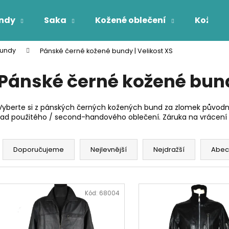
ndy
Saka
Kožené oblečení
Kožichy
undy
Pánské černé kožené bundy | Velikost XS
Co potřebujete najít?
Pánské černé kožené bund
HLEDAT
Vyberte si z pánských černých kožených bund za zlomek původní
řad použitého / second-handového oblečení. Záruka na vrácení 
Ř
a
Doporučujeme
Nejlevnější
Nejdražší
Abec
z
e
V
n
ý
Kód:
68004
í
p
p
i