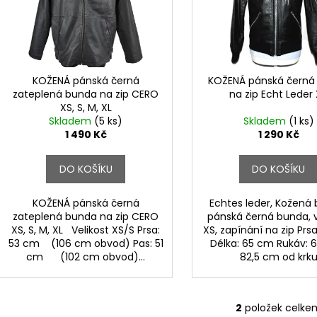
r
s
o
p
d
r
u
o
k
d
KOŽENÁ pánská černá
KOŽENÁ pánská černá
t
zateplená bunda na zip CERO
na zip Echt Leder
u
XS, S, M, XL
ů
k
Skladem
(5 ks)
Skladem
(1 ks)
t
1 490 Kč
1 290 Kč
ů
DO KOŠÍKU
DO KOŠÍKU
KOŽENÁ pánská černá
Echtes leder, Kožená
zateplená bunda na zip CERO
pánská černá bunda, v
XS, S, M, XL Velikost XS/S Prsa:
XS, zapínání na zip Prs
53 cm (106 cm obvod) Pas: 51
Délka: 65 cm Rukáv: 
cm (102 cm obvod)...
82,5 cm od krk
2
položek celke
O