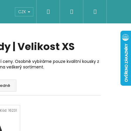
Hledat
Přihlášení
Nákupní
Boty
Dětské
Šaty
Overaly
CZK
košík
y | Velikost XS
 ceny. Osobně vybíráme pouze kvalitní kousky z
na veškerý sortiment.
edně
Kód:
16231