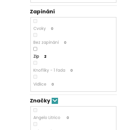
Zapínání
Cvoky
0
Bez zapínání
0
Zip
2
Knoflíky - 1 řada
0
Vidlice
0
Značky
Angelo Litrico
0