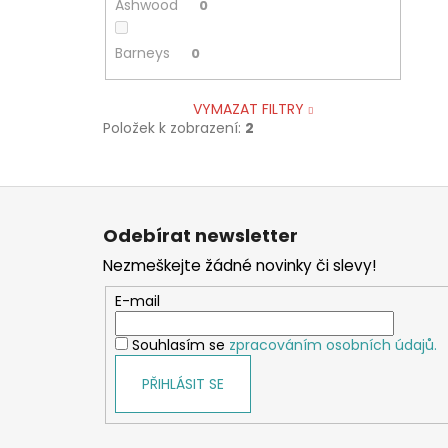
Ashwood
0
Barneys
0
VYMAZAT FILTRY
Položek k zobrazení:
2
Z
á
Odebírat newsletter
p
Nezmeškejte žádné novinky či slevy!
a
t
E-mail
í
Souhlasím se
zpracováním osobních údajů.
PŘIHLÁSIT SE