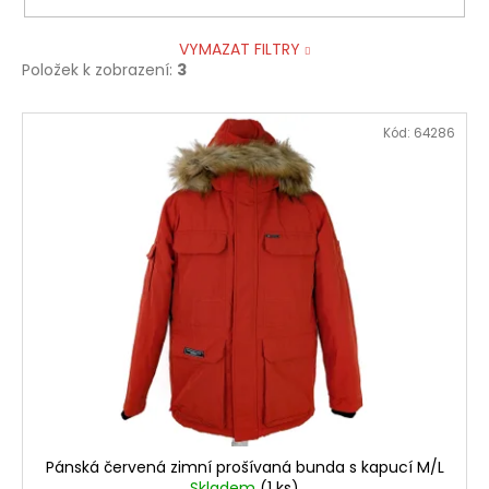
VYMAZAT FILTRY
Položek k zobrazení:
3
V
Kód:
64286
ý
p
i
s
p
r
o
d
u
k
t
ů
Pánská červená zimní prošívaná bunda s kapucí M/L
Skladem
(1 ks)