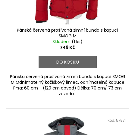
Pánská červená prošívaná zimní bunda s kapucí
SMOG M
Skladem
(1 ks)
749 Kč
DO KOŠÍKU
Pánská červená prošívaná zimní bunda s kapucí SMOG
M Odnímatelný kožíškový límec, odnímatelná kapuce
Prsa: 60 cm (120 cm obvod) Délka: 70 cm/ 73 cm
zezadu...
Kód:
57971