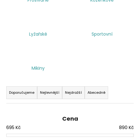
a
j
í
t
Lyžařské
Sportovní
?
Mikiny
HLEDAT
Ř
a
Doporučujeme
Nejlevnější
Nejdražší
Abecedně
z
e
n
Cena
í
695
Kč
890
Kč
p