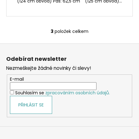
(124 cm obvod) Pas: 62,5 cm (125 cm obvod)...
3
položek celkem
O
v
Z
l
á
á
Odebírat newsletter
d
p
a
Nezmeškejte žádné novinky či slevy!
a
c
t
E-mail
í
í
p
Souhlasím se
zpracováním osobních údajů.
r
v
PŘIHLÁSIT SE
k
y
v
ý
p