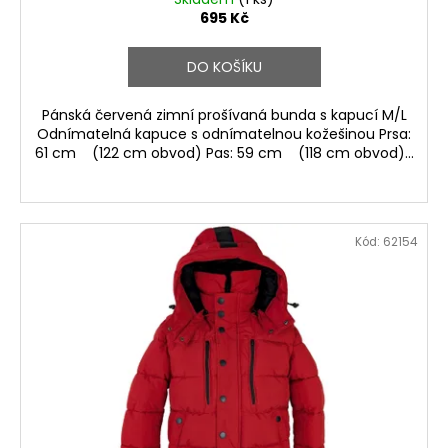
695 Kč
DO KOŠÍKU
Pánská červená zimní prošívaná bunda s kapucí M/L
Odnímatelná kapuce s odnímatelnou kožešinou Prsa:
61 cm (122 cm obvod) Pas: 59 cm (118 cm obvod)...
Kód:
62154