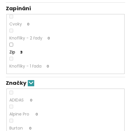
Zapínání
Cvoky
0
Knoflíky - 2 řady
0
Zip
3
Knoflíky - 1 řada
0
Značky
ADIDAS
0
Alpine Pro
0
Burton
0