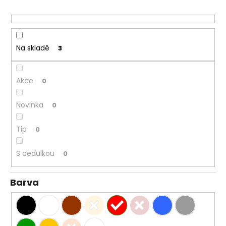
r
o
d
u
Na skladě
3
k
t
ů
Akce
0
Novinka
0
Tip
0
S cedulkou
0
Barva