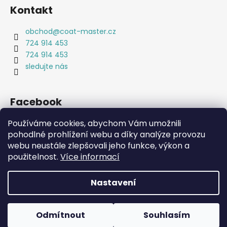
Kontakt
obchod
@
coat-master.cz
724 914 453
724 914 453
sledujte nás
Facebook
Používáme cookies, abychom Vám umožnili
pohodlné prohlížení webu a díky analýze provozu
webu neustále zlepšovali jeho funkce, výkon a
použitelnost.
Více informací
Coat-Master.cz
Doplňky ve 100% kvalitě za 10% ceny
Nastavení
Vytvořil Shoptet
Copyright 2026
Coat-Master.cz
. Všechna práva
Odmítnout
Souhlasím
vyhrazena.