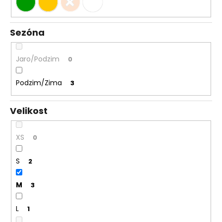
Sezóna
Jaro/Podzim
0
Podzim/Zima
3
Velikost
XS
0
S
2
M
3
L
1