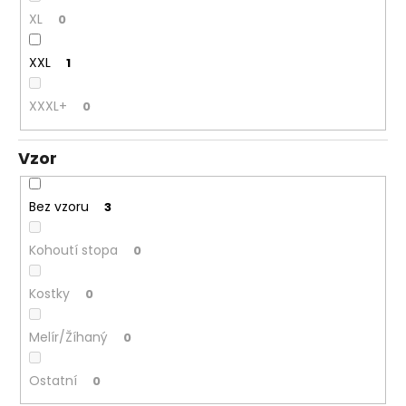
XL
0
XXL
1
XXXL+
0
Vzor
Bez vzoru
3
Kohoutí stopa
0
Kostky
0
Melír/Žíhaný
0
Ostatní
0