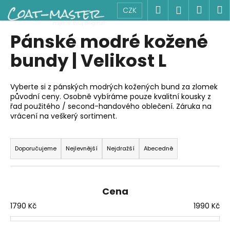
K
Přejít
Hledat
Náku
M
Přihlášen
CZK
na
o
obsah
Zpět
Zpět
košík
š
Pánské modré kožené
í
C
bundy | Velikost L
k
o
p
Vyberte si z pánských modrých kožených bund za zlomek
o
původní ceny. Osobně vybíráme pouze kvalitní kousky z
řad použitého / second-handového oblečení. Záruka na
t
vrácení na veškerý sortiment.
ř
e
Ř
b
a
Doporučujeme
Nejlevnější
Nejdražší
Abecedně
u
z
j
e
e
n
Cena
t
í
1790
Kč
1990
Kč
e
p
n