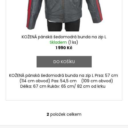
KOŽENÁ pánská šedomodrá bunda na zip L
Skladem
(1 ks)
1 990 Kč
DO KOŠÍKU
KOŽENÁ pánská šedomodrá bunda na zip L Prsa: 57 cm
(114 cm obvod) Pas: 54,5 cm (109 cm obvod)
Délka: 67 cm Rukáv: 65 cm/ 82 cm od krku
2
položek celkem
O
v