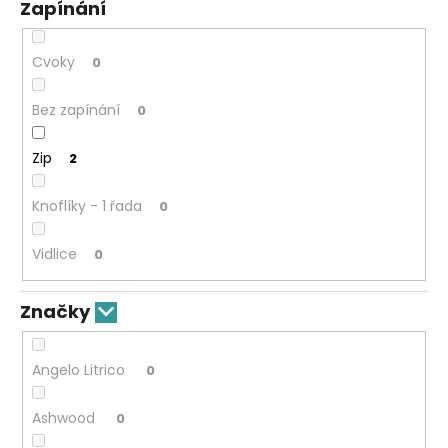
Zapínání
Cvoky
0
Bez zapínání
0
Zip
2
Knoflíky - 1 řada
0
Vidlice
0
Značky
Angelo Litrico
0
Ashwood
0