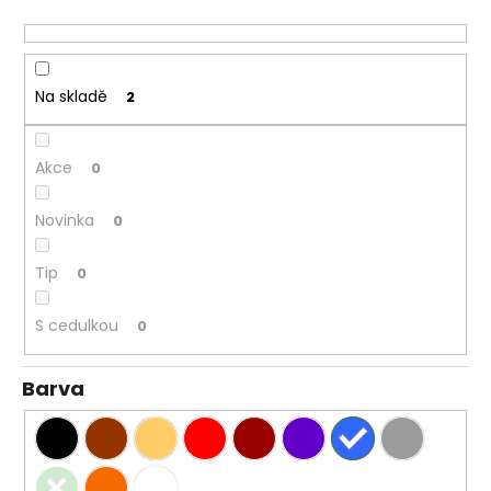
r
a
o
j
d
í
u
Na skladě
2
t
k
?
t
ů
Akce
0
Novinka
0
HLEDAT
Tip
0
S cedulkou
0
Barva