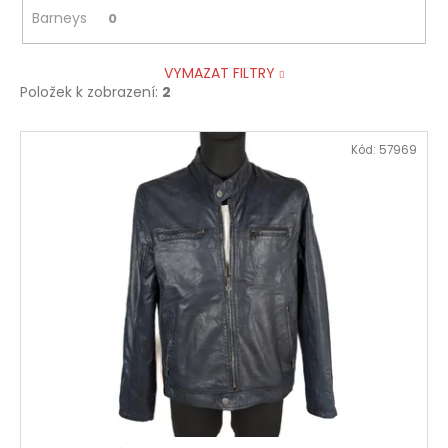
Barneys
0
VYMAZAT FILTRY
Položek k zobrazení:
2
V
Kód:
57969
ý
p
i
s
p
r
o
d
u
k
t