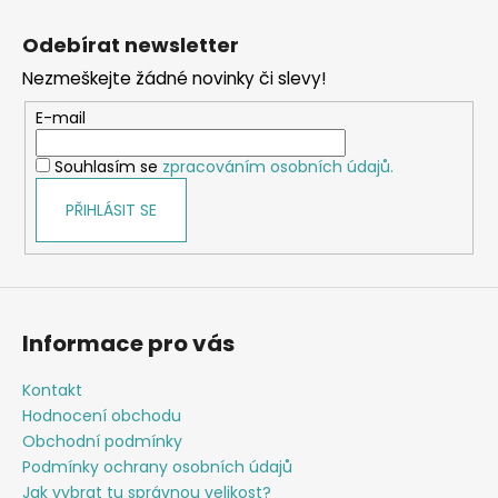
Z
l
á
á
Odebírat newsletter
d
p
a
Nezmeškejte žádné novinky či slevy!
a
c
t
E-mail
í
í
p
Souhlasím se
zpracováním osobních údajů.
r
v
PŘIHLÁSIT SE
k
y
v
ý
p
Informace pro vás
i
s
Kontakt
u
Hodnocení obchodu
Obchodní podmínky
Podmínky ochrany osobních údajů
Jak vybrat tu správnou velikost?