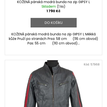
ů
KOŽENÁ pánská modrá bunda na zip GIPSY L
Skladem
(1 ks)
1 790 Kč
DO KOŠÍKU
KOŽENÁ pánská modrá bunda na zip GIPSY L Měkká
kůže Pruží po stranách Prsa: 58 cm (116 cm obvod)
Pas: 55 cm (110 cm obvod)...
Kód:
57968