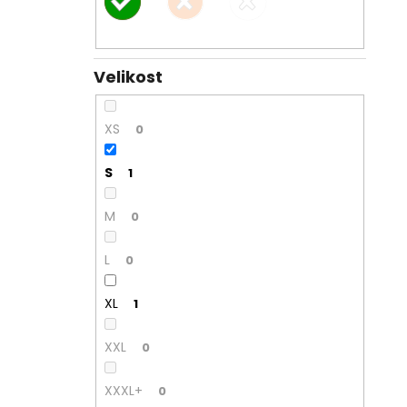
Velikost
XS
0
S
1
M
0
L
0
XL
1
XXL
0
XXXL+
0