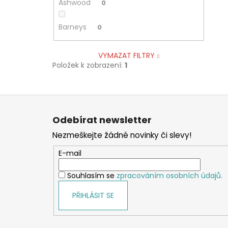
Ashwood
0
Barneys
0
VYMAZAT FILTRY
Položek k zobrazení:
1
Z
á
Odebírat newsletter
p
Nezmeškejte žádné novinky či slevy!
a
t
E-mail
í
Souhlasím se
zpracováním osobních údajů.
PŘIHLÁSIT SE