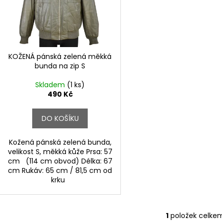
r
s
o
p
d
r
u
o
k
d
KOŽENÁ pánská zelená měkká
t
bunda na zip S
u
ů
k
Skladem
(1 ks)
t
490 Kč
ů
DO KOŠÍKU
Kožená pánská zelená bunda,
velikost S, měkká kůže Prsa: 57
cm (114 cm obvod) Délka: 67
cm Rukáv: 65 cm / 81,5 cm od
krku
1
položek celke
O