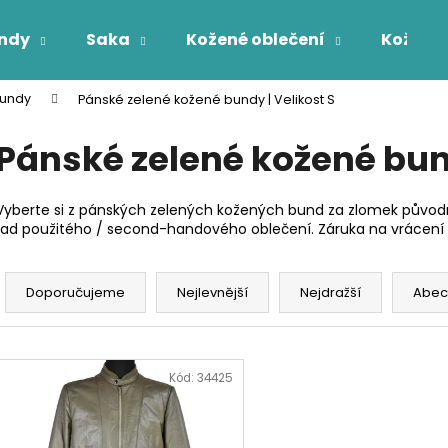
ndy
Saka
Kožené oblečení
Kožichy
undy
Pánské zelené kožené bundy | Velikost S
Co potřebujete najít?
Pánské zelené kožené bund
HLEDAT
Vyberte si z pánských zelených kožených bund za zlomek původn
řad použitého / second-handového oblečení. Záruka na vrácení 
Ř
a
Doporučujeme
Nejlevnější
Nejdražší
Abec
z
e
V
n
ý
Kód:
34425
í
p
p
i