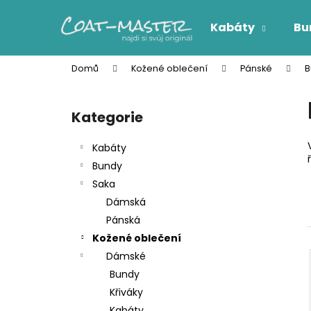
K
Přejít
na
o
Kabáty
Bu
obsah
Zpět
Zpět
š
do
do
í
Domů
Kožené oblečení
Pánské
B
k
obchodu
obchodu
P
o
Kategorie
Přeskočit
s
kategorie
t
Kabáty
r
Bundy
a
Saka
n
Dámská
n
Pánská
í
Kožené oblečení
p
Dámské
a
Bundy
n
Křiváky
e
Kabáty