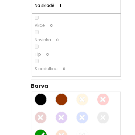
Na skladě
1
Akce
0
Novinka
0
Tip
0
S cedulkou
0
Barva