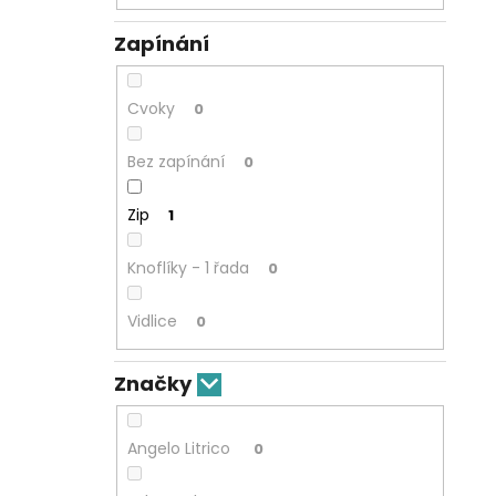
Zapínání
Cvoky
0
Bez zapínání
0
Zip
1
Knoflíky - 1 řada
0
Vidlice
0
Značky
Angelo Litrico
0