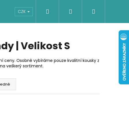
Hledat
Přihlášení
Nákupní
Boty
Dětské
Šaty
Overaly
CZK
košík
y | Velikost S
í ceny. Osobně vybíráme pouze kvalitní kousky z
na veškerý sortiment.
edně