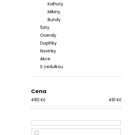
Kalhoty
Mikiny
Bundy
Šaty
Overaly
Doplňky
Novinky
Akce
S cedulkou
Cena
490
Kč
491
Kč