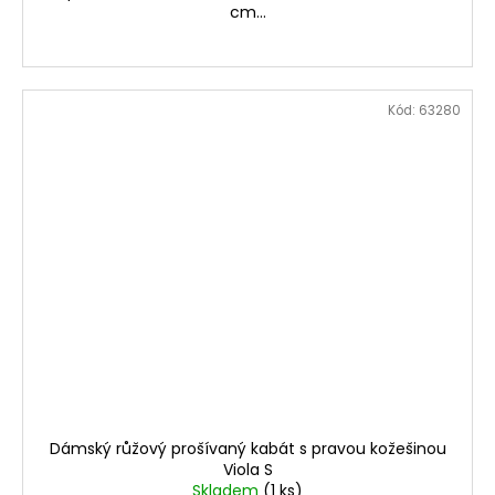
cm...
Kód:
63280
Dámský růžový prošívaný kabát s pravou kožešinou
Viola S
Skladem
(1 ks)