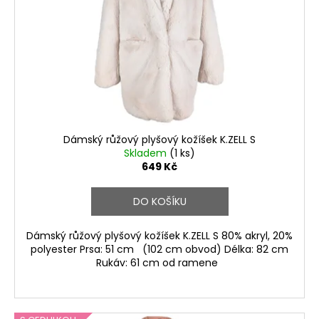
p
r
o
d
u
k
t
ů
Dámský růžový plyšový kožíšek K.ZELL S
Skladem
(1 ks)
649 Kč
DO KOŠÍKU
Dámský růžový plyšový kožíšek K.ZELL S 80% akryl, 20%
polyester Prsa: 51 cm (102 cm obvod) Délka: 82 cm
Rukáv: 61 cm od ramene