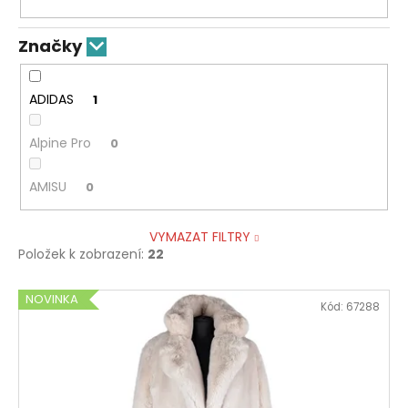
Značky
ADIDAS
1
Alpine Pro
0
AMISU
0
VYMAZAT FILTRY
Položek k zobrazení:
22
V
NOVINKA
Kód:
67288
ý
p
i
s