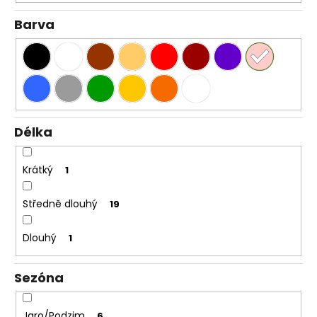
Barva
Délka
Krátký
1
Středně dlouhý
19
Dlouhý
1
Sezóna
Jaro/Podzim
6