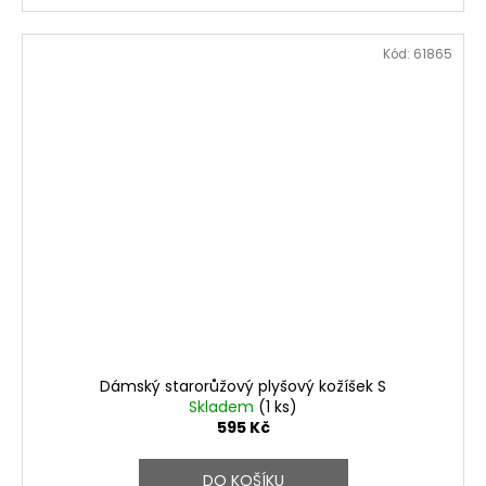
Kód:
61865
Dámský starorůžový plyšový kožíšek S
Skladem
(1 ks)
595 Kč
DO KOŠÍKU