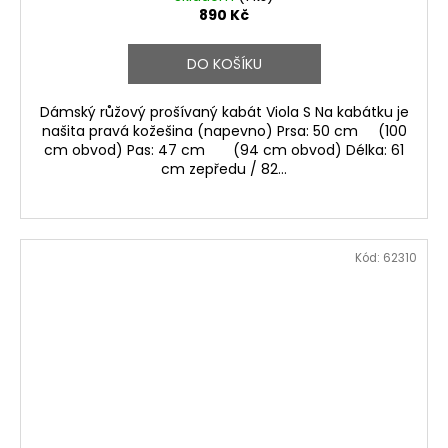
890 Kč
DO KOŠÍKU
Dámský růžový prošívaný kabát Viola S Na kabátku je
našita pravá kožešina (napevno) Prsa: 50 cm (100
cm obvod) Pas: 47 cm (94 cm obvod) Délka: 61
cm zepředu / 82...
Kód:
62310