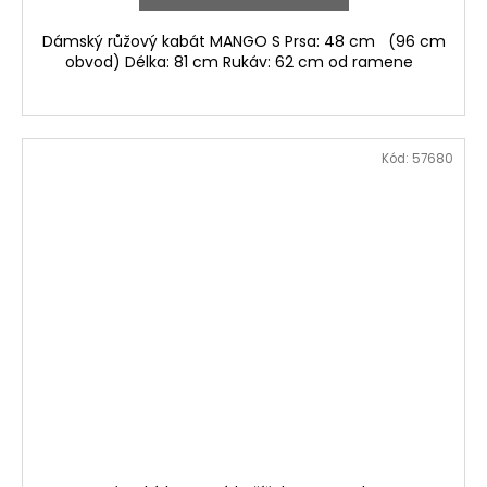
Dámský růžový kabát MANGO S Prsa: 48 cm (96 cm
obvod) Délka: 81 cm Rukáv: 62 cm od ramene
Kód:
57680