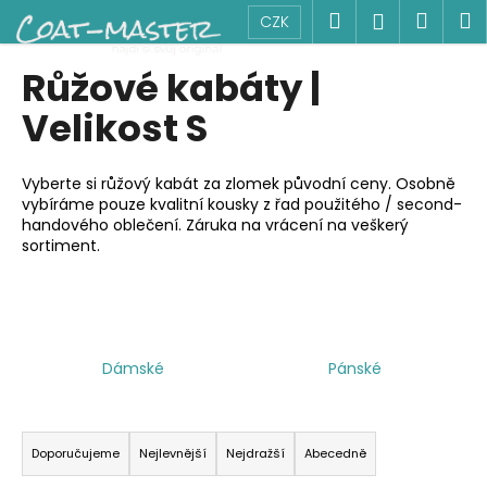
K
Přejít
Hledat
Náku
M
Přihlášen
CZK
na
o
obsah
Zpět
Zpět
košík
š
Růžové kabáty |
í
C
Velikost S
k
o
p
Vyberte si růžový kabát za zlomek původní ceny. Osobně
o
vybíráme pouze kvalitní kousky z řad použitého / second-
handového oblečení. Záruka na vrácení na veškerý
t
sortiment.
ř
e
b
u
j
Dámské
Pánské
e
Ř
t
a
e
Doporučujeme
Nejlevnější
Nejdražší
Abecedně
z
n