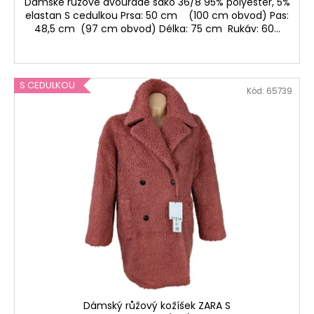
Dámské růžové dvouřadé sako 36/8 95% polyester, 5%
elastan S cedulkou Prsa: 50 cm (100 cm obvod) Pas:
48,5 cm (97 cm obvod) Délka: 75 cm Rukáv: 60...
S CEDULKOU
Kód:
65739
Dámský růžový kožíšek ZARA S