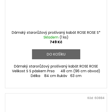
Dámský starorůžový prošívaný kabát ROSE ROSE S*
Skladem
(1 ks)
749 Kč
DO KOŠÍKU
Dámský starorůžový prošívaný kabát ROSE ROSE
Velikost S S páskem Prsa 48 cm (96 cm obvod)
Délka 84 cm Rukáv 63 cm
Kód:
60884