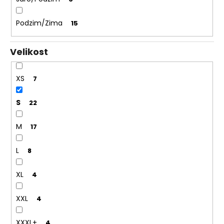
Podzim/Zima
15
Velikost
XS
7
S
22
M
17
L
8
XL
4
XXL
4
XXXL+
4