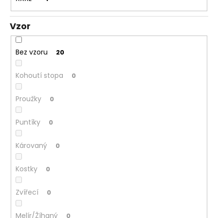
Vzor
Bez vzoru
20
Kohoutí stopa
0
Proužky
0
Puntíky
0
Károvaný
0
Kostky
0
Zvířecí
0
Melír/Žíhaný
0