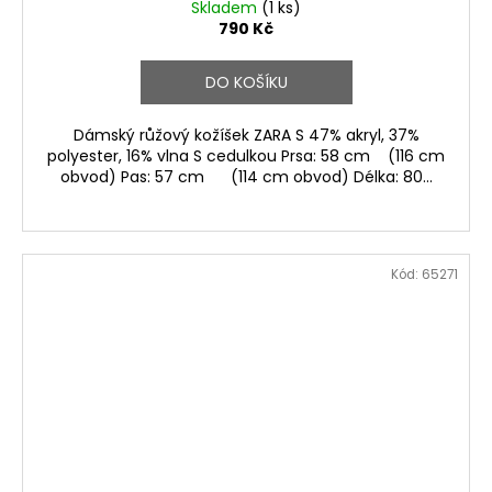
Skladem
(1 ks)
790 Kč
DO KOŠÍKU
Dámský růžový kožíšek ZARA S 47% akryl, 37%
polyester, 16% vlna S cedulkou Prsa: 58 cm (116 cm
obvod) Pas: 57 cm (114 cm obvod) Délka: 80...
Kód:
65271