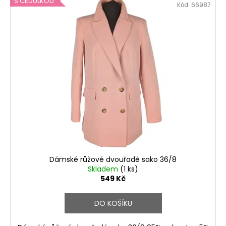
S CEDULKOU
Kód:
66987
Dámské růžové dvouřadé sako 36/8
Skladem
(1 ks)
549 Kč
DO KOŠÍKU