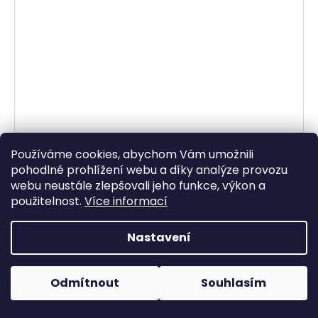
Používáme cookies, abychom Vám umožnili
pohodlné prohlížení webu a díky analýze provozu
webu neustále zlepšovali jeho funkce, výkon a
použitelnost.
Více informací
Dámský růžový kardigan - sako F&F 36
Skladem
(1 ks)
Nastavení
299 Kč
DO KOŠÍKU
Odmítnout
Souhlasím
F&F, dámské růžové sako - kardigan, 100% polyester