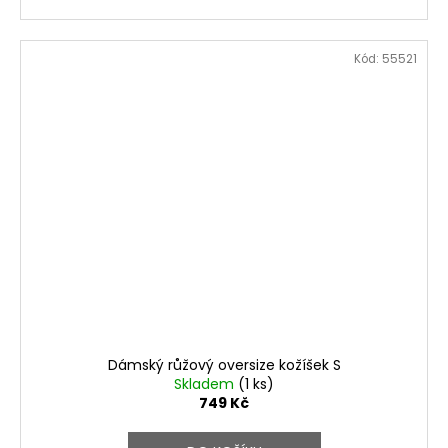
Kód:
55521
Dámský růžový oversize kožíšek S
Skladem
(1 ks)
749 Kč