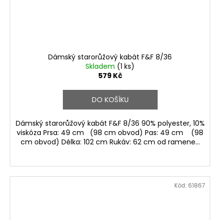
Dámský starorůžový kabát F&F 8/36
Skladem
(1 ks)
579 Kč
DO KOŠÍKU
Dámský starorůžový kabát F&F 8/36 90% polyester, 10%
viskóza Prsa: 49 cm (98 cm obvod) Pas: 49 cm (98
cm obvod) Délka: 102 cm Rukáv: 62 cm od ramene...
Kód:
61867