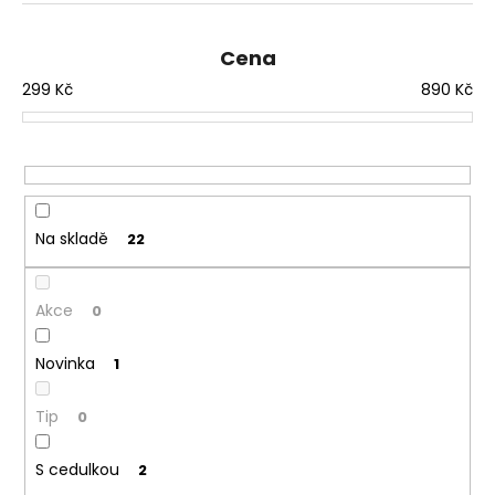
e
a
n
j
Cena
í
í
299
Kč
890
Kč
p
t
r
?
o
d
u
Na skladě
22
k
HLEDAT
t
ů
Akce
0
Novinka
1
Tip
0
S cedulkou
2