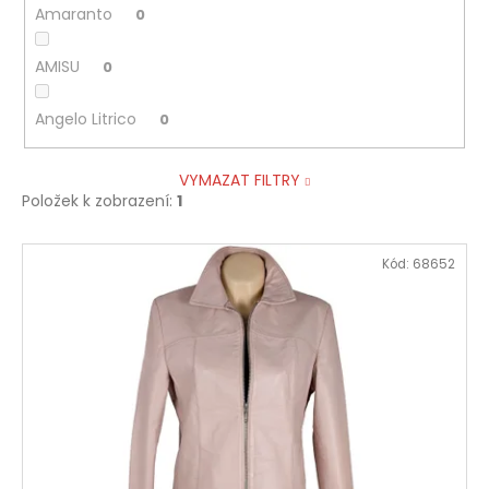
Amaranto
0
AMISU
0
Angelo Litrico
0
VYMAZAT FILTRY
Položek k zobrazení:
1
V
Kód:
68652
ý
p
i
s
p
r
o
d