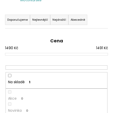
a
j
Ř
í
a
Doporučujeme
Nejlevnější
Nejdražší
Abecedně
t
z
?
e
n
Cena
í
1490
Kč
1491
Kč
p
r
HLEDAT
o
d
u
Na skladě
1
k
t
ů
Akce
0
Novinka
0