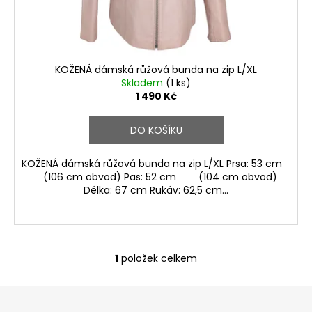
u
k
t
ů
KOŽENÁ dámská růžová bunda na zip L/XL
Skladem
(1 ks)
1 490 Kč
DO KOŠÍKU
KOŽENÁ dámská růžová bunda na zip L/XL Prsa: 53 cm
(106 cm obvod) Pas: 52 cm (104 cm obvod)
Délka: 67 cm Rukáv: 62,5 cm...
1
položek celkem
O
v
Z
l
á