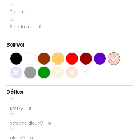
Tip
0
S cedulkou
0
Barva
Délka
Krátký
0
Středně dlouhý
0
Dlouhý
0