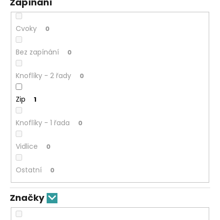
Zapínání
Cvoky
0
Bez zapínání
0
Knoflíky - 2 řady
0
Zip
1
Knoflíky - 1 řada
0
Vidlice
0
Ostatní
0
Značky