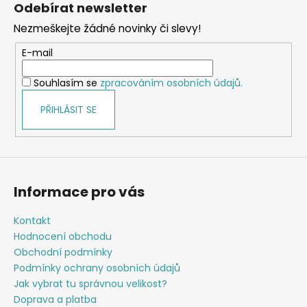
á
Odebírat newsletter
d
p
a
Nezmeškejte žádné novinky či slevy!
a
c
t
E-mail
í
í
p
Souhlasím se
zpracováním osobních údajů.
r
v
PŘIHLÁSIT SE
k
y
v
ý
p
Informace pro vás
i
s
Kontakt
u
Hodnocení obchodu
Obchodní podmínky
Podmínky ochrany osobních údajů
Jak vybrat tu správnou velikost?
Doprava a platba