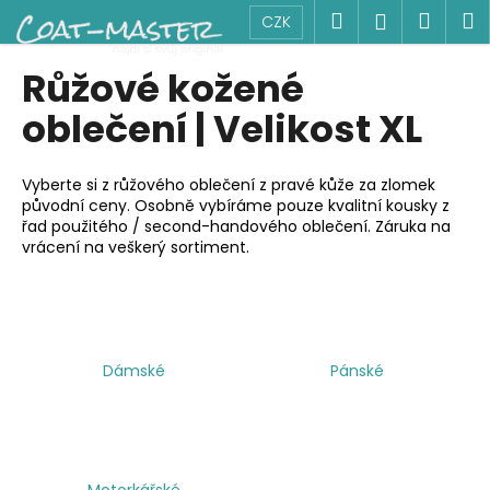
K
Přejít
Hledat
Náku
M
Přihlášen
CZK
na
o
obsah
Zpět
Zpět
košík
š
Růžové kožené
í
C
oblečení | Velikost XL
k
o
p
Vyberte si z růžového oblečení z pravé kůže za zlomek
o
původní ceny. Osobně vybíráme pouze kvalitní kousky z
řad použitého / second-handového oblečení. Záruka na
t
vrácení na veškerý sortiment.
ř
e
b
u
j
Dámské
Pánské
e
t
e
n
Motorkářské