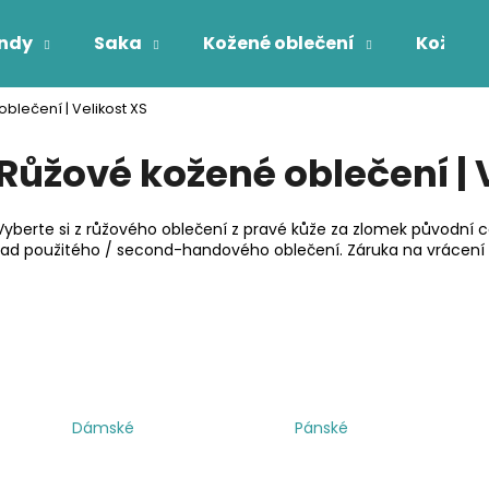
ndy
Saka
Kožené oblečení
Kožichy
blečení | Velikost XS
Co potřebujete najít?
Růžové kožené oblečení | 
HLEDAT
Vyberte si z růžového oblečení z pravé kůže za zlomek původní 
řad použitého / second-handového oblečení. Záruka na vrácení 
Dámské
Pánské
Ř