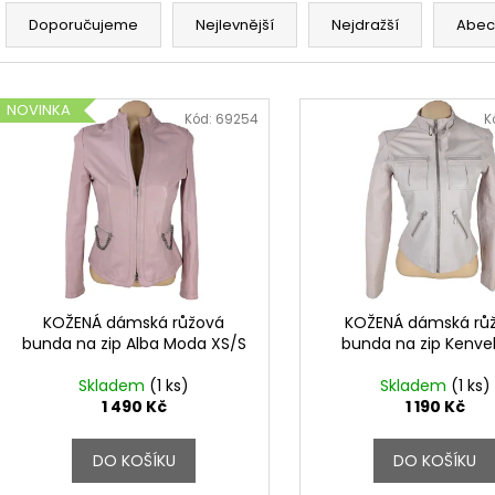
a
Doporučujeme
Nejlevnější
Nejdražší
Abec
z
e
V
n
NOVINKA
ý
Kód:
69254
K
í
p
p
i
r
s
o
p
d
r
u
o
k
d
KOŽENÁ dámská růžová
KOŽENÁ dámská rů
t
bunda na zip Alba Moda XS/S
bunda na zip Kenve
u
ů
k
Skladem
(1 ks)
Skladem
(1 ks)
t
1 490 Kč
1 190 Kč
ů
DO KOŠÍKU
DO KOŠÍKU