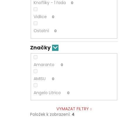
Knoflíky - 1 řada
0
Vidlice
0
Ostatní
0
Značky
Amaranto
0
AMISU
0
Angelo Litrico
0
VYMAZAT FILTRY
Položek k zobrazení:
4