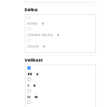
Délka
Krátký
0
Středně dlouhý
0
Dlouhý
0
Velikost
XS
4
S
5
M
10