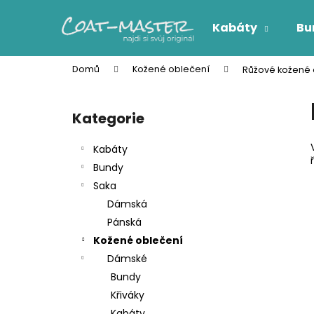
K
Přejít
na
o
Kabáty
Bu
obsah
Zpět
Zpět
š
do
do
í
Domů
Kožené oblečení
Růžové kožené o
k
obchodu
obchodu
P
o
Kategorie
Přeskočit
s
kategorie
t
Kabáty
r
Bundy
a
Saka
n
Dámská
n
Pánská
í
Kožené oblečení
p
Dámské
a
Bundy
n
Křiváky
e
Kabáty