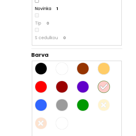
Novinka
1
Tip
0
S cedulkou
0
Barva