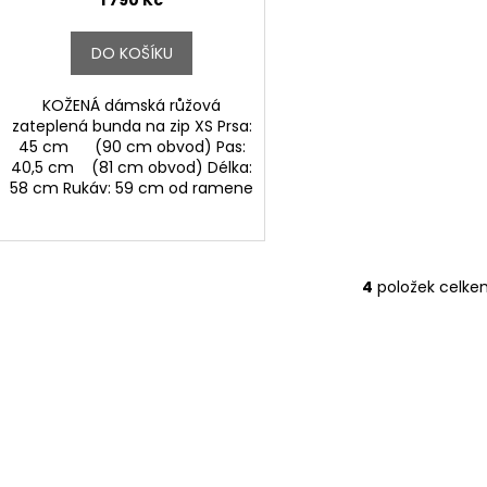
1 790 Kč
DO KOŠÍKU
KOŽENÁ dámská růžová
zateplená bunda na zip XS Prsa:
45 cm (90 cm obvod) Pas:
40,5 cm (81 cm obvod) Délka:
58 cm Rukáv: 59 cm od ramene
4
položek celke
O
v
l
á
d
a
c
í