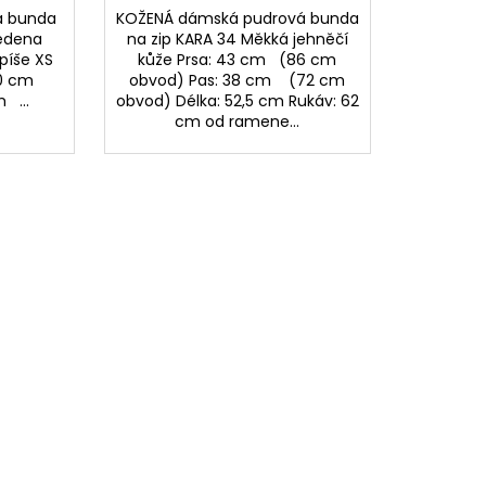
á bunda
KOŽENÁ dámská pudrová bunda
vedena
na zip KARA 34 Měkká jehněčí
spíše XS
kůže Prsa: 43 cm (86 cm
0 cm
obvod) Pas: 38 cm (72 cm
 ...
obvod) Délka: 52,5 cm Rukáv: 62
cm od ramene...