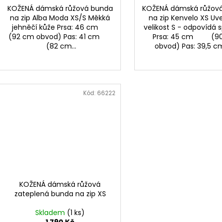
KOŽENÁ dámská růžová bunda
KOŽENÁ dámská růžov
na zip Alba Moda XS/S Měkká
na zip Kenvelo XS U
jehněčí kůže Prsa: 46 cm
velikost S - odpovídá 
(92 cm obvod) Pas: 41 cm
Prsa: 45 cm (9
(82 cm...
obvod) Pas: 39,5 cm
Kód:
66222
KOŽENÁ dámská růžová
zateplená bunda na zip XS
Skladem
(1 ks)