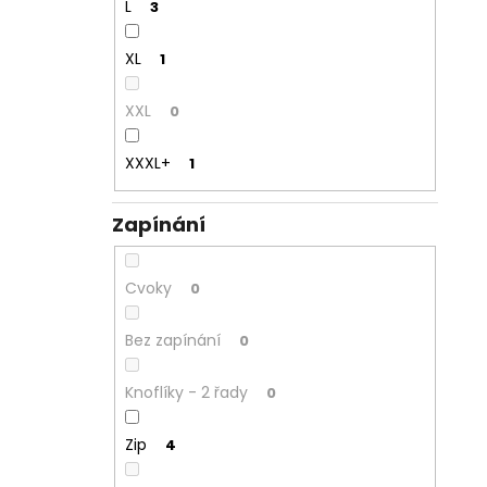
L
3
XL
1
XXL
0
XXXL+
1
Zapínání
Cvoky
0
Bez zapínání
0
Knoflíky - 2 řady
0
Zip
4