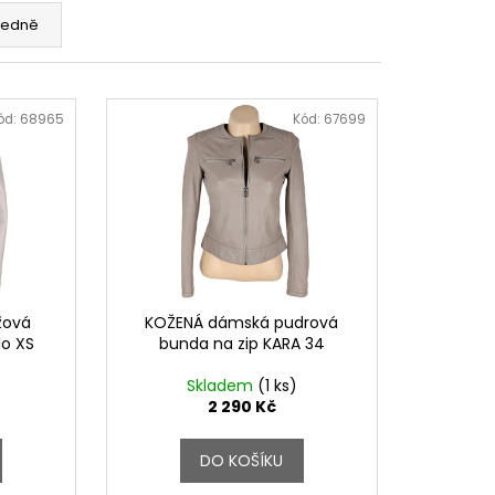
edně
ód:
68965
Kód:
67699
žová
KOŽENÁ dámská pudrová
lo XS
bunda na zip KARA 34
Skladem
(1 ks)
2 290 Kč
DO KOŠÍKU