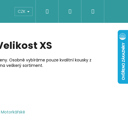
Hledat
Přihlášení
Nákupní
Boty
Dětské
Šaty
Overaly
CZK
košík
Velikost XS
ceny. Osobně vybíráme pouze kvalitní kousky z
na veškerý sortiment.
Motorkářské