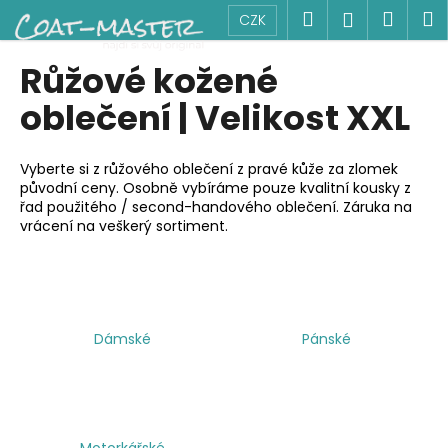
K
Přejít
Hledat
Náku
M
Přihlášen
CZK
na
o
obsah
Zpět
Zpět
košík
š
Růžové kožené
í
C
oblečení | Velikost XXL
k
o
p
Vyberte si z růžového oblečení z pravé kůže za zlomek
o
původní ceny. Osobně vybíráme pouze kvalitní kousky z
řad použitého / second-handového oblečení. Záruka na
t
vrácení na veškerý sortiment.
ř
e
b
u
j
Dámské
Pánské
e
t
e
n
Motorkářské