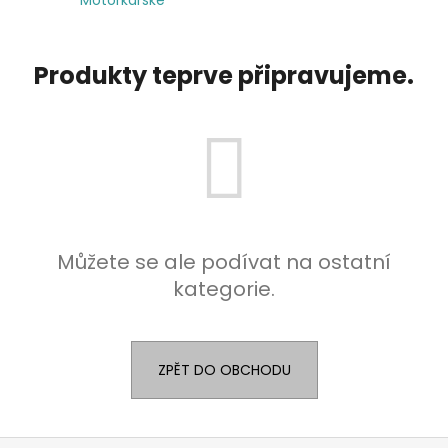
a
j
Produkty teprve připravujeme.
í
t
?
HLEDAT
Můžete se ale podívat na ostatní
kategorie.
ZPĚT DO OBCHODU