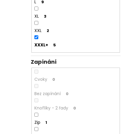
L
9
XL
3
XXL
2
XXXL+
5
Zapínání
Cvoky
0
Bez zapínání
0
Knoflíky - 2 řady
0
Zip
1