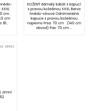
 hnědo-
KOŽENÝ dámský kabát s kapucí
t XXXL
s pravou kožešinou XXXL Barva
a: 60 cm
hnědo-vínová Odnímatelná
60,5 cm
kapuce s pravou kožešinou
 81...
napevno Prsa: 70 cm (140 cm
obvod) Pas: 70 cm ...
ód:
38650
ý zimní
 52