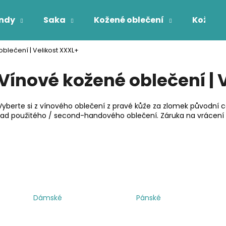
ndy
Saka
Kožené oblečení
Kožichy
blečení | Velikost XXXL+
Co potřebujete najít?
Vínové kožené oblečení | 
HLEDAT
Vyberte si z vínového oblečení z pravé kůže za zlomek původní 
řad použitého / second-handového oblečení. Záruka na vrácení 
Dámské
Pánské
Ř