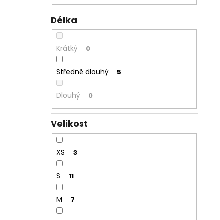
Délka
Krátký
0
Středně dlouhý
5
Dlouhý
0
Velikost
XS
3
S
11
M
7