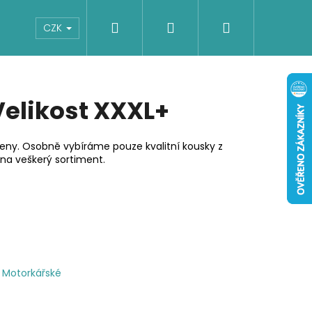
Hledat
Přihlášení
Nákupní
Boty
Dětské
Šaty
Overaly
CZK
košík
Velikost XXXL+
ceny. Osobně vybíráme pouze kvalitní kousky z
na veškerý sortiment.
Motorkářské