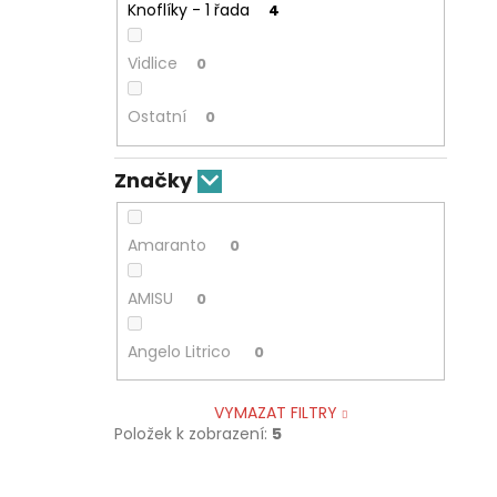
Knoflíky - 1 řada
4
Vidlice
0
Ostatní
0
Značky
Amaranto
0
AMISU
0
Angelo Litrico
0
VYMAZAT FILTRY
Položek k zobrazení:
5