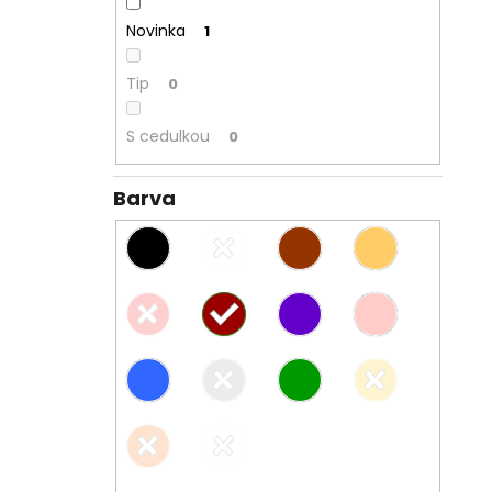
Novinka
1
Tip
0
S cedulkou
0
Barva