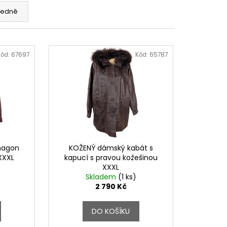
edně
Kód:
67697
Kód:
65787
hagon
KOŽENÝ dámský kabát s
XXXL
kapucí s pravou kožešinou
XXXL
Skladem
(1 ks)
2 790 Kč
DO KOŠÍKU