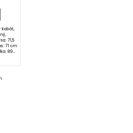
 kabát,
ený,
sa: 71,5
s: 71 cm
: 89...
m