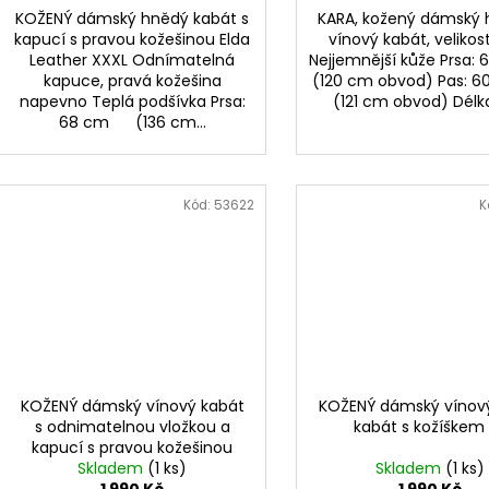
KOŽENÝ dámský hnědý kabát s
KARA, kožený dámský
kapucí s pravou kožešinou Elda
vínový kabát, velikos
Leather XXXL Odnímatelná
Nejjemnější kůže Prs
kapuce, pravá kožešina
(120 cm obvod) Pas: 
napevno Teplá podšívka Prsa:
(121 cm obvod) Délka:
68 cm (136 cm...
Kód:
53622
K
KOŽENÝ dámský vínový kabát
KOŽENÝ dámský vínov
s odnimatelnou vložkou a
kabát s kožíškem
kapucí s pravou kožešinou
Skladem
XXXL
(1 ks)
Skladem
(1 ks)