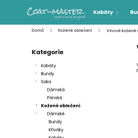
K
Přejít
na
o
Kabáty
Bu
obsah
Zpět
Zpět
š
do
do
í
Domů
Kožené oblečení
Vínové kožené o
k
obchodu
obchodu
P
o
Kategorie
Přeskočit
s
kategorie
t
Kabáty
r
Bundy
a
Saka
n
Dámská
n
Pánská
í
Kožené oblečení
p
Dámské
a
Bundy
n
Křiváky
e
Kabáty