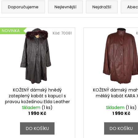
a
Doporučujeme
Nejlevnější
Nejdražší
Abec
z
e
V
n
NOVINKA
ý
Kód:
70081
í
p
p
i
r
s
o
p
d
r
u
o
k
d
KOŽENÝ dámský hnědý
KOŽENÝ dámský ma
t
zateplený kabát s kapucí s
měkký kabát KARA 
u
pravou kožešinou Elda Leather
ů
k
Skladem
XXXL
(1 ks)
Skladem
(1 ks)
t
1 990 Kč
1 990 Kč
ů
DO KOŠÍKU
DO KOŠÍKU