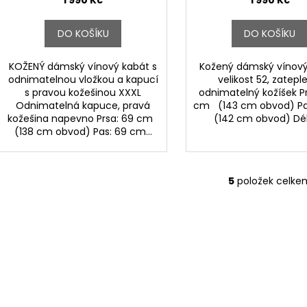
1 990 Kč
1 990 Kč
DO KOŠÍKU
DO KOŠÍKU
KOŽENÝ dámský vínový kabát s
Kožený dámský vínový
odnimatelnou vložkou a kapucí
velikost 52, zatepl
s pravou kožešinou XXXL
odnimatelný kožíšek Pr
Odnimatelná kapuce, pravá
cm (143 cm obvod) Pa
kožešina napevno Prsa: 69 cm
(142 cm obvod) Délka
(138 cm obvod) Pas: 69 cm...
5
položek celke
O
v
l
á
d
a
c
í