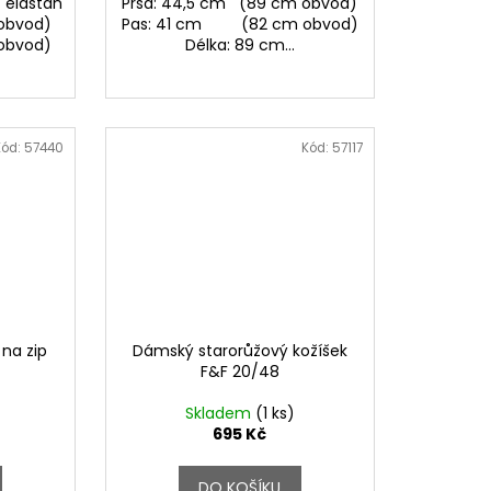
% elastan
Prsa: 44,5 cm (89 cm obvod)
obvod)
Pas: 41 cm (82 cm obvod)
obvod)
Délka: 89 cm...
Kód:
57440
Kód:
57117
na zip
Dámský starorůžový kožíšek
F&F 20/48
Skladem
(1 ks)
695 Kč
DO KOŠÍKU