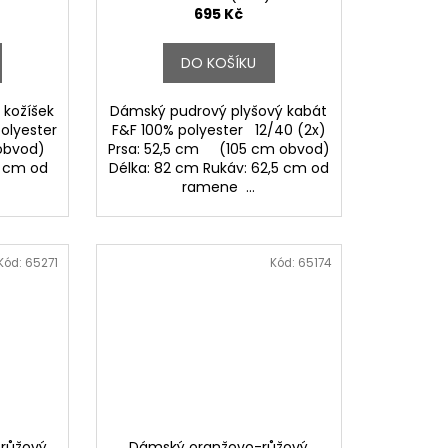
695 Kč
DO KOŠÍKU
 kožíšek
Dámský pudrový plyšový kabát
polyester
F&F 100% polyester 12/40 (2x)
obvod)
Prsa: 52,5 cm (105 cm obvod)
1 cm od
Délka: 82 cm Rukáv: 62,5 cm od
ramene ...
Kód:
65271
Kód:
65174
 růžový
Dámský oranžovo-růžový