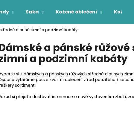
ndy
Saka
Kožené oblečení
Kožichy
středně dlouhé zimní a podzimní kabáty
Co potřebujete najít?
Dámské a pánské růžové 
zimní a podzimní kabáty
HLEDAT
Vyberte si z dámských a pánských růžových středně dlouhých zimn
Osobně vybíráme pouze kvalitní oblečení z řad použitého / secon
veškerý sortiment.
Pokud si přejete dostávat informace o nově vystaveném zboží, zade