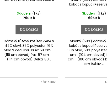
kabát s kapucí Reserv
Skladem
(1 ks)
Skladem
(1 ks)
790 Kč
695 Kč
DO KOŠÍKU
DO KOŠÍKU
Dámský růžový kožíšek ZARA S
Vlněný (50%) dámský
47% akryl, 37% polyester, 16%
kabát s kapucí Reserv
vlna S cedulkou Prsa: 58 cm
50% vlna, 50% polyester
(116 cm obvod) Pas: 57 cm
cm (104 cm obvod) P
(114 cm obvod) Délka: 80...
cm (100 cm obvod) Dé
cm Rukáv:...
Kód:
64812
K