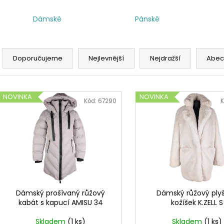
Dámské
Pánské
Ř
a
Doporučujeme
Nejlevnější
Nejdražší
Abec
z
e
V
n
NOVINKA
NOVINKA
ý
Kód:
67290
K
í
p
p
i
r
s
o
p
d
r
u
o
k
d
Dámský prošívaný růžový
Dámský růžový ply
t
kabát s kapucí AMISU 34
kožíšek K.ZELL S
u
ů
k
Skladem
(1 ks)
Skladem
(1 ks)