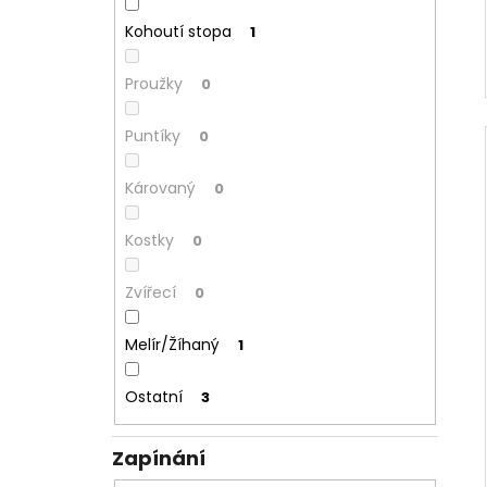
Kohoutí stopa
1
Proužky
0
Puntíky
0
Károvaný
0
Kostky
0
Zvířecí
0
Melír/Žíhaný
1
Ostatní
3
Zapínání