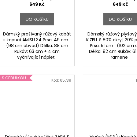
t
649 Kč
649 Kč
ů
DO KOŠÍKU
DO KOŠÍKU
Dámský prošívaný růžový kabát
Dámský růžový plyšový
s kapucí AMISU 34 Prsa: 49 cm
K.ZELL S 80% akryl, 20% 
(98 cm obvod) Délka: 88 cm
Prsa: 51 cm (102 cm 
Rukáv: 63 cm + 4 cm
Délka: 82 cm Rukáv: 6
vyčnívající náplet
ramene
S CEDULKOU
Kód:
65739
Dámský růžový kožíšek ZARA S
Vlněný (50%) dámský