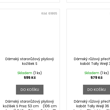
Kód:
61865
Dámský starorůžový plyšový
Dámský růžový přec
kožíšek S
kabát Tally Weijl 
Skladem
(1 ks)
Skladem
(1 ks)
595 Kč
579 Kč
DO KOŠÍKU
DO KOŠÍKU
Dámský starorůžový plyšový
Dámský růžový přec
kožíšek S Prsa: 53 cm (106 cm
kabát Tally Weijl 3