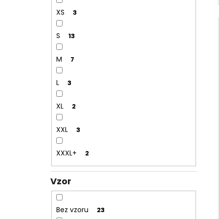
XS
3
S
13
M
7
L
3
XL
2
XXL
3
XXXL+
2
Vzor
Bez vzoru
23