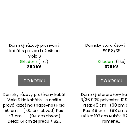
Dámský růžový prošívaný
Dámský starorůžový
kabát s pravou kožešinou
F&F 8/36
Viola S
Skladem
(1 ks)
Skladem
(1 ks)
890 Kč
579 Kč
DO KOŠÍKU
DO KOŠÍKU
Dámský růžový prošívaný kabát
Dámský starorůžový ka
Viola S Na kabátku je našita
8/36 90% polyester, 10%
pravá kožešina (napevno) Prsa:
Prsa: 49 cm (98 cm 
50 cm (100 cm obvod) Pas:
Pas: 49 cm (98 cm 
47 cm (94 cm obvod)
Délka: 102 cm Rukáv: 
Délka: 61 cm zepředu / 82...
ramene...