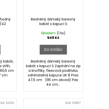
chodný
Bavlněný dámský barevný
4/42
kabát s kapucí S
Skladem
(1 ks)
549 Kč
DO KOŠÍKU
ý kabát,
Bavlněný dámský barevný
 střih,
kabát s kapucí S Zapínání na zip
 60,5 cm
a knoflíky, fleecová podšívka,
: 57 cm
odninatelná kapuce UK 8 Prsa:
47,5 cm (95 cm obvod) Pas:
44 cm...
Kód:
62310
Kód:
61867