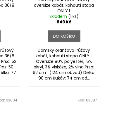
ed 36/8
oversize kabát, kohoutí stopa
ONLY L
Skladem
(1 ks)
649 Kč
DO KOŠÍKU
 růžový
Dámský oranžovo-růžový
ed 36/8
kabát, kohoutí stopa ONLY L
 Prsa: 52
Oversize 80% polyester, 15%
as: 50
akryl, 3% viskóza, 2% vlna Prsa:
lka: 77
62 cm (124 cm obvod) Délka:
90 cm Rukáv: 74 cm od...
ód:
63604
Kód:
63587