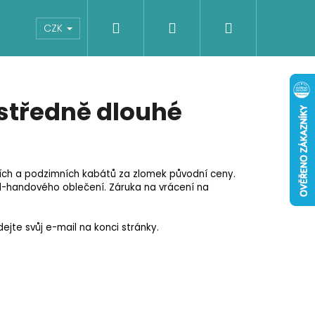
Hledat
Přihlášení
Nákupní
Boty
Dětské
Šaty
Overaly
CZK
košík
středně dlouhé
ích a podzimních kabátů za zlomek původní ceny.
d-handového oblečení. Záruka na vrácení na
jte svůj e-mail na konci stránky.