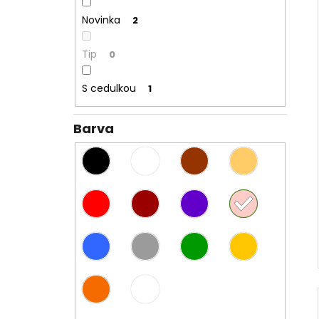
Novinka
2
Tip
0
S cedulkou
1
Barva