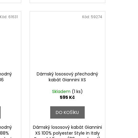
Kód:
61631
Kód:
59274
hodný
Dámský lososový přechodný
36
kabát Giannini XS
Skladem
(1 ks)
595 Kč
DO KOŠÍKU
hodný
Dámský lososový kabát Giannini
6 88%
XS 100% polyester Style in Italy