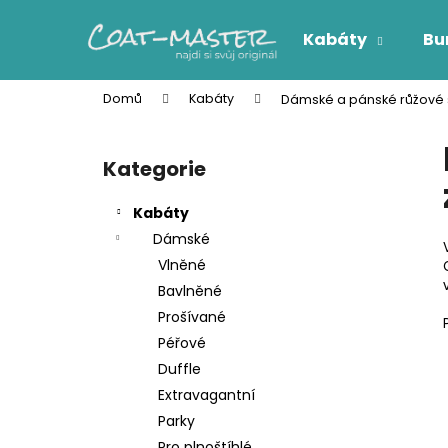
K
Přejít
na
o
Kabáty
Bu
obsah
Zpět
Zpět
š
do
do
í
Domů
Kabáty
Dámské a pánské růžové 
k
obchodu
obchodu
P
o
Kategorie
Přeskočit
s
kategorie
t
Kabáty
r
Dámské
a
Vlněné
n
Bavlněné
n
Prošívané
í
Péřové
p
Duffle
a
Extravagantní
n
Parky
e
Pro plnoštíhlé