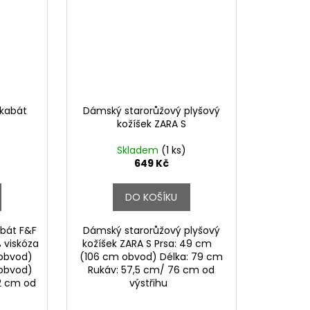
 kabát
Dámský starorůžový plyšový
kožíšek ZARA S
Skladem
(1 ks)
649 Kč
DO KOŠÍKU
bát F&F
Dámský starorůžový plyšový
 viskóza
kožíšek ZARA S Prsa: 49 cm
obvod)
(106 cm obvod) Délka: 79 cm
obvod)
Rukáv: 57,5 cm/ 76 cm od
62 cm od
výstřihu