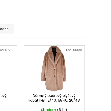
edně
ód:
67288
Kód:
66691
šový
Dámský pudrový plyšový
kabát F&F 12/40, 18/46, 20/48
Skladem
(6 ks)