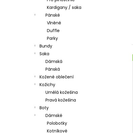
l
Kardigany / saka
Pánské
Vlněné
Duffle
Parky
Bundy
Saka
Dámská
Pánská
Kožené oblečení
Kožichy
Umělá kožešina
Pravá kožešina
Boty
Dámské
Polobotky
Kotníkové