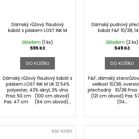
Dámský růžový flaušový
Dámský pudrový pře
kabát s páskem LOST INK M
kabát F&F 10/38, 1
Skladem
(1 ks)
Skladem
(2 ks)
595 Kč
549 Kč
DO KOŠÍKU
DO KOŠÍKU
Dámský růžový flaušový kabát s
F&F, dámský starorůžov
páskem LOST INK M UK 12 54%
velikost 10/38, oversize
polyester, 43% akryl, 3% vlna
přechodný 10/38 Prsa:
Prsa: 50 cm (100 cm obvod)
(121 cm obvod) Pas
Pas: 47 cm (94 cm obvod)...
(114...
Kód:
63280