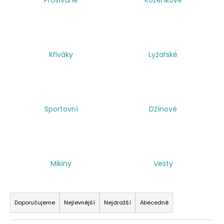
a
j
í
t
Křiváky
Lyžařské
?
Sportovní
Džínové
HLEDAT
Mikiny
Vesty
Ř
a
Doporučujeme
Nejlevnější
Nejdražší
Abecedně
z