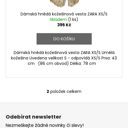
Dámská hnědá kožešinová vesta ZARA XS/S
Skladem
(1 ks)
395 Kč
DO KOŠÍKU
Dámská hnědá kožešinová vesta ZARA XS/S Umělá
kožešina Uvedena velikost S - odpovídá XS/S Prsa: 43
cm (86 cm obvod) Délka: 78 cm
2
položek celkem
O
v
Z
l
á
á
Odebírat newsletter
d
p
a
Nezmeškejte žádné novinky či slevy!