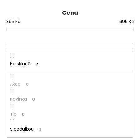
e
n
Cena
í
395
Kč
695
Kč
p
r
o
d
u
Na skladě
2
k
t
ů
Akce
0
Novinka
0
Tip
0
S cedulkou
1