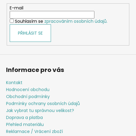
a
c
t
E-mail
í
í
p
Souhlasím se
zpracováním osobních údajů.
r
v
PŘIHLÁSIT SE
k
y
v
ý
p
Informace pro vás
i
s
Kontakt
u
Hodnocení obchodu
Obchodní podmínky
Podmínky ochrany osobních údajů
Jak vybrat tu správnou velikost?
Doprava a platba
Přehled materiálu
Reklamace / Vrácení zboží