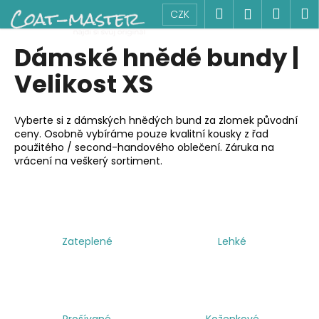
K
Přejít
Hledat
Náku
M
Přihlášen
CZK
na
o
obsah
Zpět
Zpět
košík
š
Dámské hnědé bundy |
í
C
Velikost XS
k
o
p
Vyberte si z dámských hnědých bund za zlomek původní
o
ceny. Osobně vybíráme pouze kvalitní kousky z řad
použitého / second-handového oblečení. Záruka na
t
vrácení na veškerý sortiment.
ř
e
b
u
j
Zateplené
Lehké
e
t
e
n
Prošívané
Koženkové