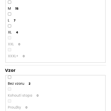
M
15
L
7
XL
4
XXL
0
XXXL+
0
Vzor
Bez vzoru
2
Kohoutí stopa
0
Proužky
0