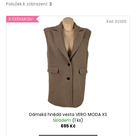
Položek k zobrazení:
2
V
S CEDULKOU
Kód:
62265
ý
p
i
s
p
r
o
d
u
k
t
ů
Dámská hnědá vesta VERO MODA XS
Skladem
(1 ks)
695 Kč