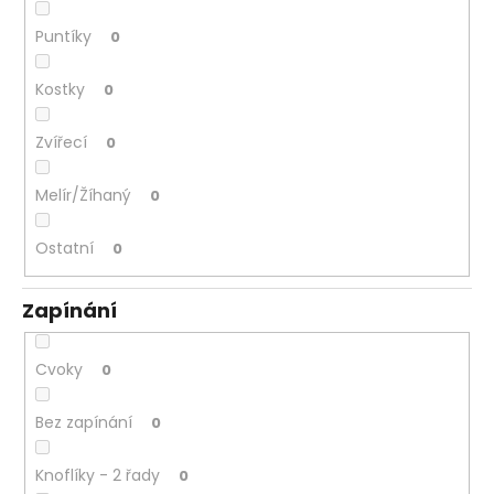
Puntíky
0
Kostky
0
Zvířecí
0
Melír/Žíhaný
0
Ostatní
0
Zapínání
Cvoky
0
Bez zapínání
0
Knoflíky - 2 řady
0