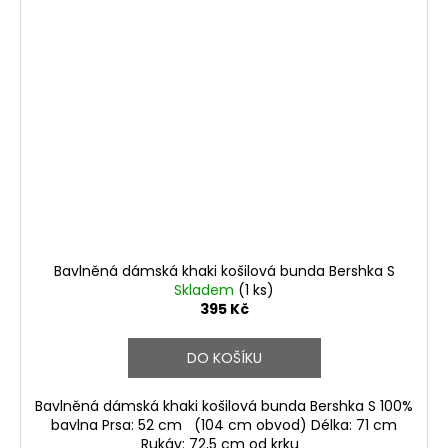
Bavlněná dámská khaki košilová bunda Bershka S
Skladem
(1 ks)
395 Kč
DO KOŠÍKU
Bavlněná dámská khaki košilová bunda Bershka S 100%
bavlna Prsa: 52 cm (104 cm obvod) Délka: 71 cm
Rukáv: 72,5 cm od krku