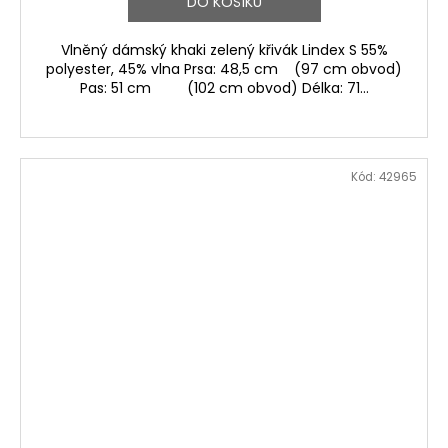
DO KOŠÍKU
Vlněný dámský khaki zelený křivák Lindex S 55%
polyester, 45% vlna Prsa: 48,5 cm (97 cm obvod)
Pas: 51 cm (102 cm obvod) Délka: 71...
Kód:
42965