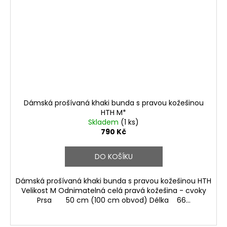
Dámská prošívaná khaki bunda s pravou kožešinou
HTH M*
Skladem
(1 ks)
790 Kč
DO KOŠÍKU
Dámská prošívaná khaki bunda s pravou kožešinou HTH
Velikost M Odnimatelná celá pravá kožešina - cvoky
Prsa 50 cm (100 cm obvod) Délka 66...