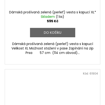
Dámská prošívaná zelená (perleť) vesta s kapucí XL*
Skladem
(1 ks)
595 Kč
DO KOŠÍKU
Dámská prošívaná zelená (perleť) vesta s kapucí
Velikost XL Možnost stažení v pase Zapínání na zip
Prsa 57 cm (114 cm obvod)...
Kód:
61904