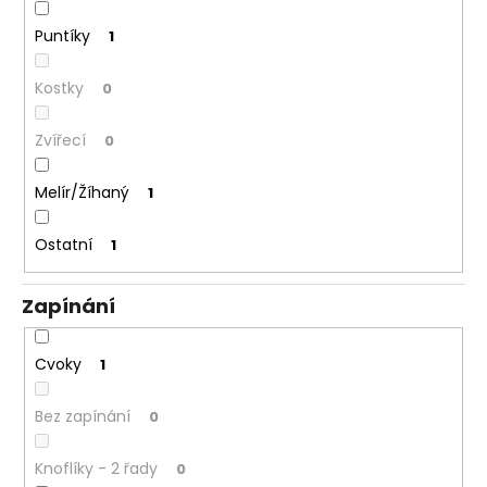
Puntíky
1
Kostky
0
Zvířecí
0
Melír/Žíhaný
1
Ostatní
1
Zapínání
Cvoky
1
Bez zapínání
0
Knoflíky - 2 řady
0