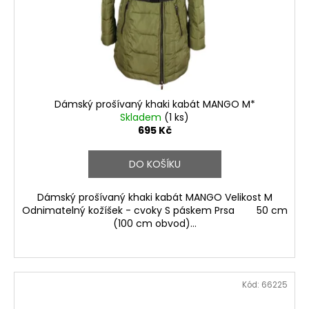
Dámský prošívaný khaki kabát MANGO M*
Skladem
(1 ks)
695 Kč
DO KOŠÍKU
Dámský prošívaný khaki kabát MANGO Velikost M
Odnimatelný kožíšek - cvoky S páskem Prsa 50 cm
(100 cm obvod)...
Kód:
66225