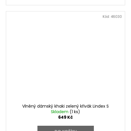
Kód:
46030
Vlněný dámský khaki zelený křivák Lindex S
Skladem
(1 ks)
649 Kč