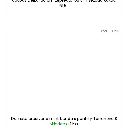
obvod) Délka: 60 cm zepředu/ 65 cm zezadu Rukáv:
61,5...
Kód:
39823
Dámská prošívaná mint bunda s puntíky Terranova S
Skladem
(1 ks)