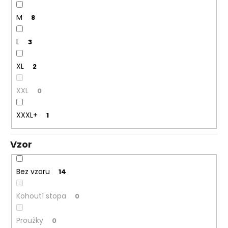
M
8
L
3
XL
2
XXL
0
XXXL+
1
Vzor
Bez vzoru
14
Kohoutí stopa
0
Proužky
0