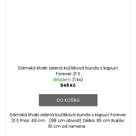
Dámská khaki zelená kožíšková bunda s kapucí
Forever 21 S
Skladem
(1 ks)
549 Kč
DO KOŠÍKU
Dámská khaki zelená kožíšková bunda s kapucí Forever
21 S Prsa: 49 cm (98 cm obvod) Délka: 65 cm Rukáv:
61 cm od ramene