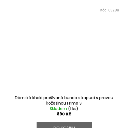
Kód:
63289
Dámská khaki prošívaná bunda s kapucí s pravou
kožešinou Frime S
Skladem
(1 ks)
890 Kč
DO KOŠÍKU