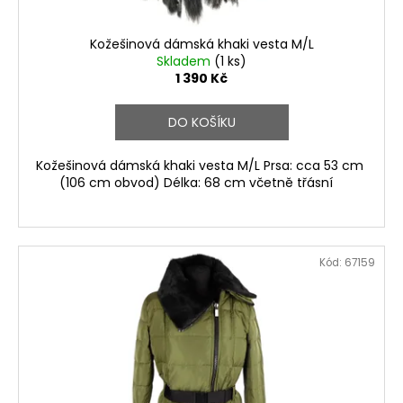
Kožešinová dámská khaki vesta M/L
Skladem
(1 ks)
1 390 Kč
DO KOŠÍKU
Kožešinová dámská khaki vesta M/L Prsa: cca 53 cm
(106 cm obvod) Délka: 68 cm včetně třásní
Kód:
67159