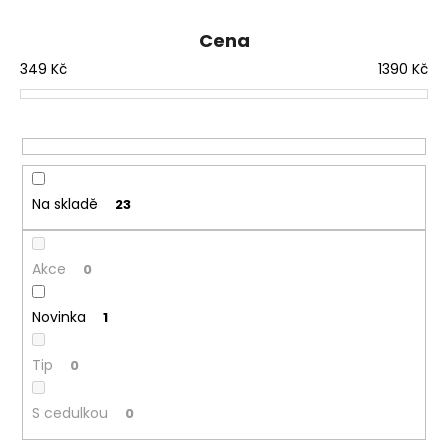
e
n
Cena
í
349
Kč
1390
Kč
p
r
o
d
u
Na skladě
23
k
t
ů
Akce
0
Novinka
1
Tip
0
S cedulkou
0