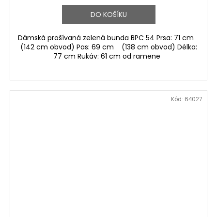
DO KOŠÍKU
Dámská prošívaná zelená bunda BPC 54 Prsa: 71 cm
(142 cm obvod) Pas: 69 cm (138 cm obvod) Délka:
77 cm Rukáv: 61 cm od ramene
Kód:
64027