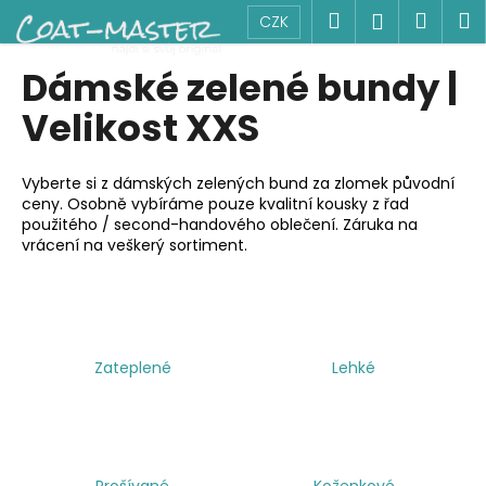
K
Přejít
Hledat
Náku
M
Přihlášen
CZK
na
o
obsah
Zpět
Zpět
košík
š
Dámské zelené bundy |
í
C
Velikost XXS
k
o
p
Vyberte si z dámských zelených bund za zlomek původní
o
ceny. Osobně vybíráme pouze kvalitní kousky z řad
použitého / second-handového oblečení. Záruka na
t
vrácení na veškerý sortiment.
ř
e
b
u
j
Zateplené
Lehké
e
t
e
n
Prošívané
Koženkové