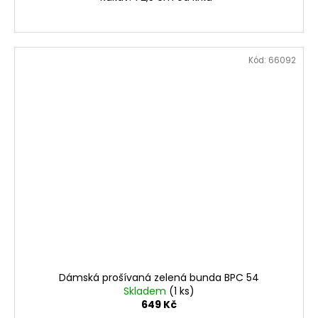
Kód:
66092
Dámská prošívaná zelená bunda BPC 54
Skladem
(1 ks)
649 Kč