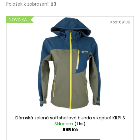
Položek k zobrazení:
23
V
NOVINKA
Kód:
69109
ý
p
i
s
p
r
o
d
u
k
t
ů
Dámská zelená softshellová bunda s kapucí KILPI S
Skladem
(1 ks)
595 Kč