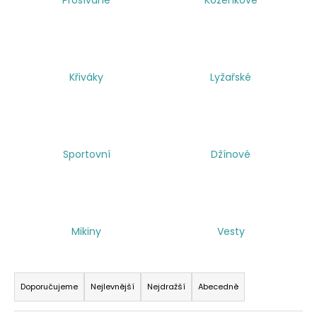
a
j
í
t
Křiváky
Lyžařské
?
Sportovní
Džínové
HLEDAT
Mikiny
Vesty
Ř
a
Doporučujeme
Nejlevnější
Nejdražší
Abecedně
z