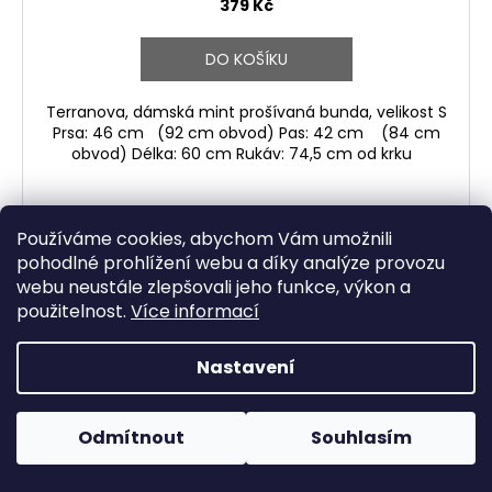
379 Kč
DO KOŠÍKU
Terranova, dámská mint prošívaná bunda, velikost S
Prsa: 46 cm (92 cm obvod) Pas: 42 cm (84 cm
obvod) Délka: 60 cm Rukáv: 74,5 cm od krku
Používáme cookies, abychom Vám umožnili
Kód:
34864
pohodlné prohlížení webu a díky analýze provozu
webu neustále zlepšovali jeho funkce, výkon a
použitelnost.
Více informací
Nastavení
Odmítnout
Souhlasím