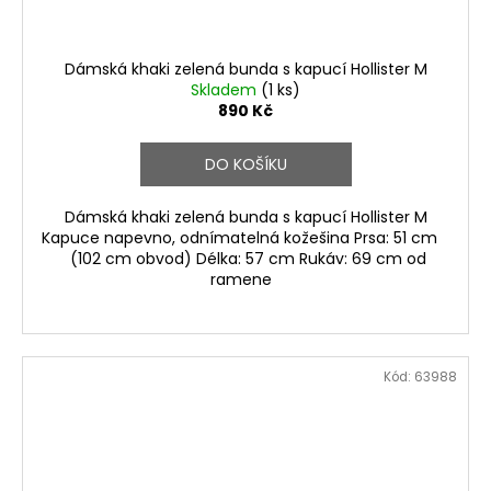
Dámská khaki zelená bunda s kapucí Hollister M
Skladem
(1 ks)
890 Kč
DO KOŠÍKU
Dámská khaki zelená bunda s kapucí Hollister M
Kapuce napevno, odnímatelná kožešina Prsa: 51 cm
(102 cm obvod) Délka: 57 cm Rukáv: 69 cm od
ramene
Kód:
63988