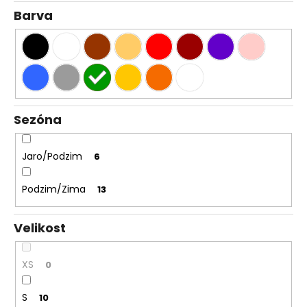
Barva
Sezóna
Jaro/Podzim
6
Podzim/Zima
13
Velikost
XS
0
S
10