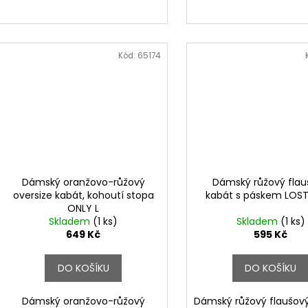
Kód:
65174
Dámský oranžovo-růžový
Dámský růžový flau
oversize kabát, kohoutí stopa
kabát s páskem LOST
ONLY L
Skladem
(1 ks)
Skladem
(1 ks)
649 Kč
595 Kč
DO KOŠÍKU
DO KOŠÍKU
Dámský oranžovo-růžový
Dámský růžový flaušový