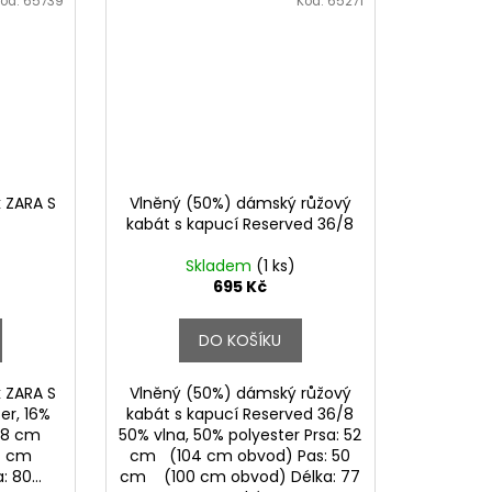
ód:
65739
Kód:
65271
 ZARA S
Vlněný (50%) dámský růžový
kabát s kapucí Reserved 36/8
Skladem
(1 ks)
695 Kč
DO KOŠÍKU
 ZARA S
Vlněný (50%) dámský růžový
er, 16%
kabát s kapucí Reserved 36/8
: 58 cm
50% vlna, 50% polyester Prsa: 52
 57 cm
cm (104 cm obvod) Pas: 50
 80...
cm (100 cm obvod) Délka: 77