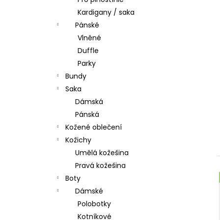
l
Kardigany / saka
Pánské
Vlněné
Duffle
Parky
Bundy
Saka
Dámská
Pánská
Kožené oblečení
Kožichy
Umělá kožešina
Pravá kožešina
Boty
Dámské
Polobotky
Kotníkové