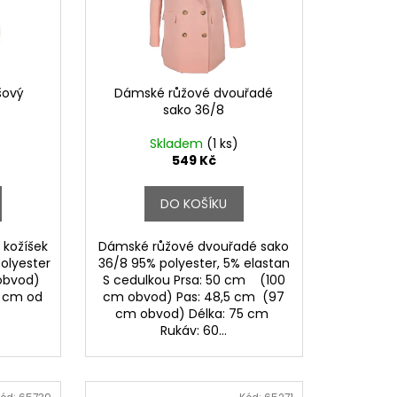
šový
Dámské růžové dvouřadé
sako 36/8
Skladem
(1 ks)
549 Kč
DO KOŠÍKU
 kožíšek
Dámské růžové dvouřadé sako
polyester
36/8 95% polyester, 5% elastan
obvod)
S cedulkou Prsa: 50 cm (100
1 cm od
cm obvod) Pas: 48,5 cm (97
cm obvod) Délka: 75 cm
Rukáv: 60...