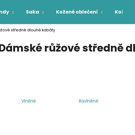
ndy
Saka
Kožené oblečení
Kožichy
žové středně dlouhé kabáty
Co potřebujete najít?
Dámské růžové středně d
HLEDAT
Vlněné
Bavlněné