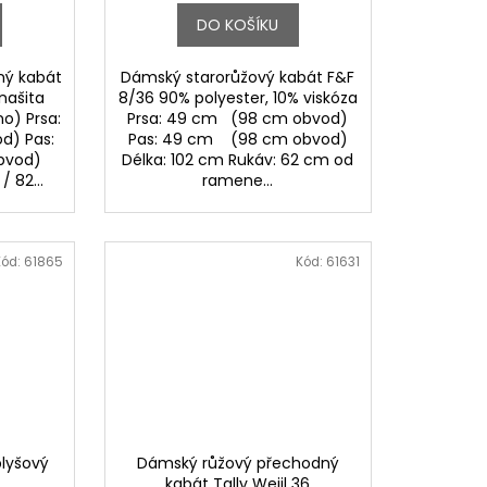
DO KOŠÍKU
ný kabát
Dámský starorůžový kabát F&F
 našita
8/36 90% polyester, 10% viskóza
o) Prsa:
Prsa: 49 cm (98 cm obvod)
d) Pas:
Pas: 49 cm (98 cm obvod)
vod)
Délka: 102 cm Rukáv: 62 cm od
 82...
ramene...
Kód:
61865
Kód:
61631
lyšový
Dámský růžový přechodný
kabát Tally Weijl 36