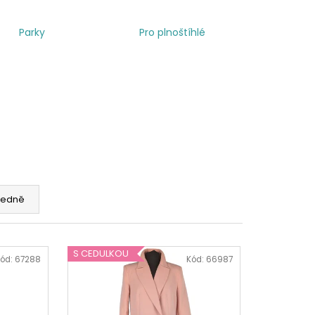
Parky
Pro plnoštíhlé
edně
S CEDULKOU
ód:
67288
Kód:
66987