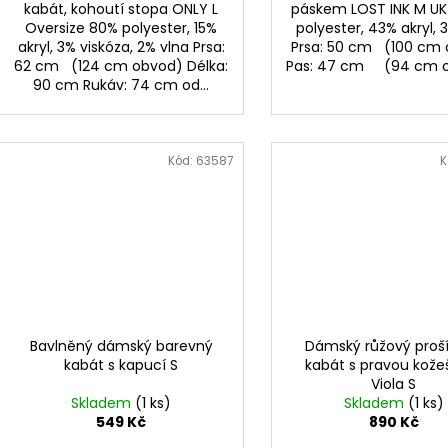
kabát, kohoutí stopa ONLY L
páskem LOST INK M UK
Oversize 80% polyester, 15%
polyester, 43% akryl, 
akryl, 3% viskóza, 2% vlna Prsa:
Prsa: 50 cm (100 cm
62 cm (124 cm obvod) Délka:
Pas: 47 cm (94 cm ob
90 cm Rukáv: 74 cm od...
Kód:
63587
K
Bavlněný dámský barevný
Dámský růžový proš
kabát s kapucí S
kabát s pravou kože
Viola S
Skladem
(1 ks)
Skladem
(1 ks)
549 Kč
890 Kč