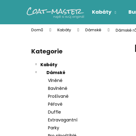
K
Přejít
na
o
Kabáty
Bu
obsah
Zpět
Zpět
š
do
do
í
Domů
Kabáty
Dámské
Dámské rů
k
obchodu
obchodu
P
o
Kategorie
Přeskočit
s
kategorie
t
Kabáty
r
Dámské
a
Vlněné
n
Bavlněné
n
Prošívané
í
Péřové
p
Duffle
a
Extravagantní
n
Parky
e
Pro plnoštíhlé