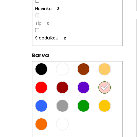
Novinka
2
Tip
0
S cedulkou
2
Barva