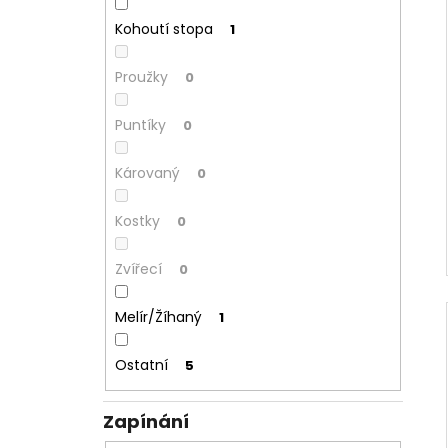
Kohoutí stopa
1
Proužky
0
Puntíky
0
Károvaný
0
Kostky
0
Zvířecí
0
Melír/Žíhaný
1
Ostatní
5
Zapínání