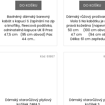
DO KOŠÍKU
DO KOŠÍKU
Bavlněný dámský barevný
Dámský růžový prošíva
kabát s kapucí S Zapínání na zip
Viola S Na kabátku je
a knoflíky, fleecová podšívka,
pravá kožešina (napevn
odninatelná kapuce UK 8 Prsa:
50 cm (100 cm obvo
47,5 cm (95 cm obvod) Pas:
47 cm (94 cm ob
44 cm...
Délka: 61 cm zepředu /
Kód:
61867
Dámský starorůžový plyšový
Dámský starorůžový p
kožíšek ZARA S
kožíšek S