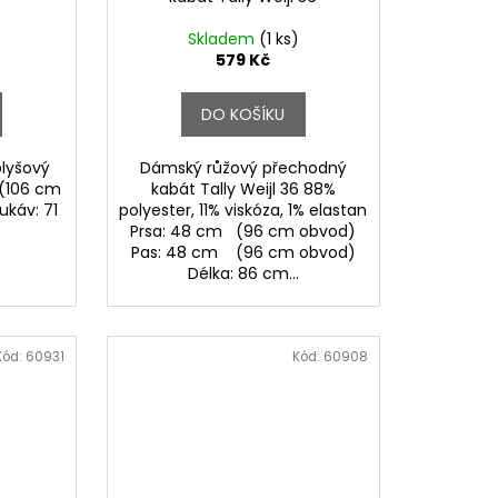
Skladem
(1 ks)
579 Kč
DO KOŠÍKU
lyšový
Dámský růžový přechodný
 (106 cm
kabát Tally Weijl 36 88%
ukáv: 71
polyester, 11% viskóza, 1% elastan
Prsa: 48 cm (96 cm obvod)
Pas: 48 cm (96 cm obvod)
Délka: 86 cm...
Kód:
60931
Kód:
60908