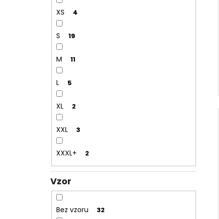
XS
4
S
19
M
11
L
5
XL
2
XXL
3
XXXL+
2
Vzor
Bez vzoru
32