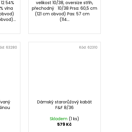
 12 54%
velikost 10/38, oversize střih,
3% vlna
přechodný 10/38 Prsa: 60,5 cm
 obvod)
(121 cm obvod) Pas: 57 cm
vod)...
(114...
ód:
63280
Kód:
62310
ívaný
Dámský starorůžový kabát
šinou
F&F 8/36
Skladem
(1 ks)
579 Kč