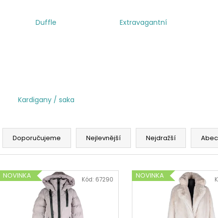
Duffle
Extravagantní
Kardigany / saka
Ř
a
Doporučujeme
Nejlevnější
Nejdražší
Abec
z
e
V
n
NOVINKA
NOVINKA
ý
Kód:
67290
K
í
p
p
i
r