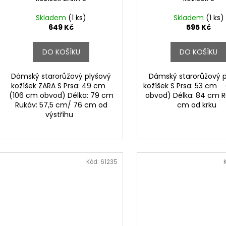
Skladem
(1 ks)
Skladem
(1 ks)
649 Kč
595 Kč
DO KOŠÍKU
DO KOŠÍKU
Dámský starorůžový plyšový
Dámský starorůžový p
kožíšek ZARA S Prsa: 49 cm
kožíšek S Prsa: 53 cm
(106 cm obvod) Délka: 79 cm
obvod) Délka: 84 cm R
Rukáv: 57,5 cm/ 76 cm od
cm od krku
výstřihu
Kód:
61235