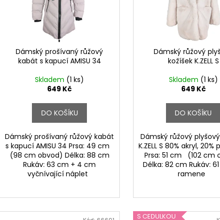
s
o
p
d
r
u
o
k
d
Dámský prošívaný růžový
Dámský růžový ply
t
kabát s kapucí AMISU 34
kožíšek K.ZELL S
u
ů
k
Skladem
(1 ks)
Skladem
(1 ks)
t
649 Kč
649 Kč
ů
DO KOŠÍKU
DO KOŠÍKU
Dámský prošívaný růžový kabát
Dámský růžový plyšový
s kapucí AMISU 34 Prsa: 49 cm
K.ZELL S 80% akryl, 20% 
(98 cm obvod) Délka: 88 cm
Prsa: 51 cm (102 cm 
Rukáv: 63 cm + 4 cm
Délka: 82 cm Rukáv: 6
vyčnívající náplet
ramene
S CEDULKOU