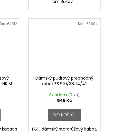
cm Rukáv:...
Kód:
64812
Kód:
63604
šový
Dámský pudrový přechodný
 INK M
kabát F&F 10/38, 14/42
Skladem
(2 ks)
549 Kč
DO KOŠÍKU
 kabát s
F&F, dámský starorůžový kabát,