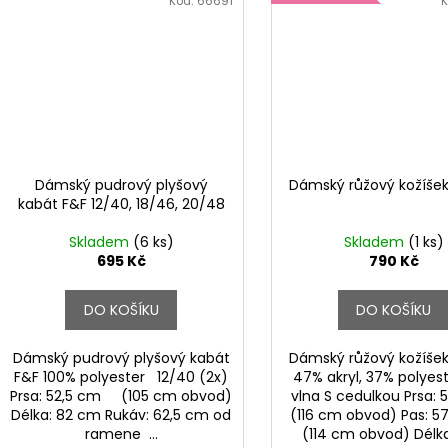
Kód:
66691
K
Dámský pudrový plyšový
Dámský růžový kožíšek
kabát F&F 12/40, 18/46, 20/48
Skladem
(6 ks)
Skladem
(1 ks)
695 Kč
790 Kč
DO KOŠÍKU
DO KOŠÍKU
Dámský pudrový plyšový kabát
Dámský růžový kožíšek
F&F 100% polyester 12/40 (2x)
47% akryl, 37% polyest
Prsa: 52,5 cm (105 cm obvod)
vlna S cedulkou Prsa
Délka: 82 cm Rukáv: 62,5 cm od
(116 cm obvod) Pas:
ramene ...
(114 cm obvod) Délka: